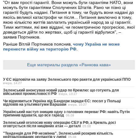
"От вам прості гарантії. Вони можуть бути гарантіям НАТО, вони
можуть бути гарантіями Сполучених Штатів. Рано чи пізно ці
гарантії будуть надані. Питання в тому, чи будуть вони надані до
якоїсь великої катастрофи чи після... Питання виключно в тому,
якою кількістю життів заплатить українській народ за ці гарантії.
Тими життями, які вже віддані, чи геометричною прогресією, якої
доведеться дійти по жертвах, щоб ці гарантії відбулися", –
заявив Портников.
Раніше Вітлій Портников пояснив,
чому Україна не може
перенести війну на територію РФ
.
Еще материалы раздела «Ранкова кава»
У ЄС відповіли на заяву Зеленського про ракети для української ППО
вчера, 14:27
Зеленський анонсував новий удар по Кремлю: що готують для
військової промисловості РФ
вчера, 13:27
Чи відмовиться Україна від Бандери заради ЄС: посол у Польщі
відповів на ультиматуми Варшави
вчера, 10:27
Український наступ знищив одну з головних переваг РФ: навіть Путін
припинив вдавати, що все гаразд
06.08
Зеленський оголосив нову операцію СБУ в РФ, а Кремль досі
оговтується після нищівних атак — деталі
05.08
"Тенденція для РФ незмінна". Зеленський розкрив кількість
нейтралізованих окупантів у липні
05.08