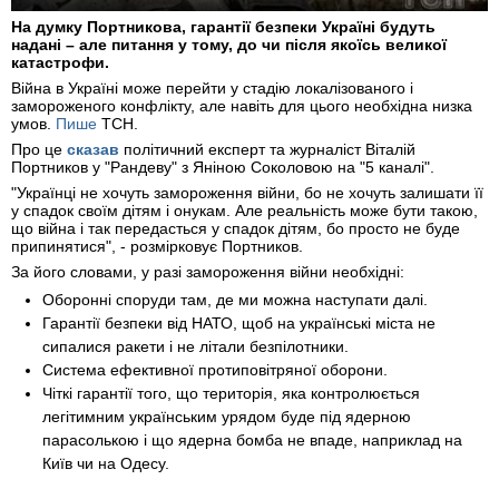
На думку Портникова, гарантії безпеки Україні будуть
надані – але питання у тому, до чи після якоїсь великої
катастрофи.
Війна в Україні може перейти у стадію локалізованого і
замороженого конфлікту, але навіть для цього необхідна низка
умов.
Пише
ТСН.
Про це
сказав
політичний експерт та журналіст Віталій
Портников у "Рандеву" з Яніною Соколовою на "5 каналі".
"Українці не хочуть замороження війни, бо не хочуть залишати її
у спадок своїм дітям і онукам. Але реальність може бути такою,
що війна і так передасться у спадок дітям, бо просто не буде
припинятися", - розмірковує Портников.
За його словами, у разі замороження війни необхідні:
Оборонні споруди там, де ми можна наступати далі.
Гарантії безпеки від НАТО, щоб на українські міста не
сипалися ракети і не літали безпілотники.
Система ефективної протиповітряної оборони.
Чіткі гарантії того, що територія, яка контролюється
легітимним українським урядом буде під ядерною
парасолькою і що ядерна бомба не впаде, наприклад на
Київ чи на Одесу.