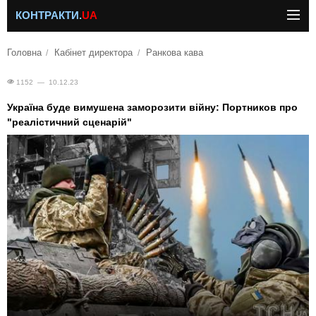
КОНТРАКТИ.
UA
Головна
Кабінет директора
Ранкова кава
1152 — 10.12.23
Україна буде вимушена заморозити війну: Портников про
"реалістичний сценарій"