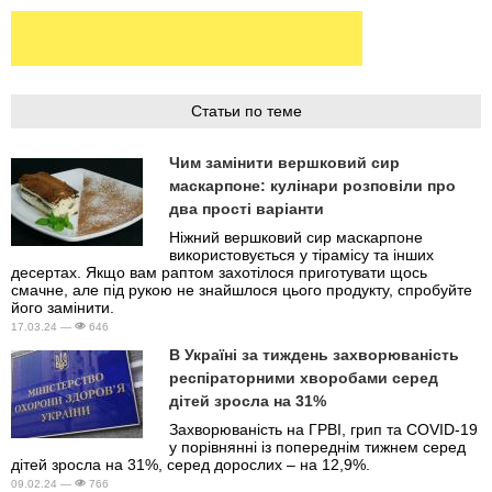
Статьи по теме
Чим замінити вершковий сир
маскарпоне: кулінари розповіли про
два прості варіанти
Ніжний вершковий сир маскарпоне
використовується у тірамісу та інших
десертах. Якщо вам раптом захотілося приготувати щось
смачне, але під рукою не знайшлося цього продукту, спробуйте
його замінити.
17.03.24 —
646
В Україні за тиждень захворюваність
респіраторними хворобами серед
дітей зросла на 31%
Захворюваність на ГРВІ, грип та COVID-19
у порівнянні із попереднім тижнем серед
дітей зросла на 31%, серед дорослих – на 12,9%.
09.02.24 —
766