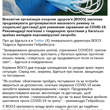
Всесвітня організація охорони здоров'я (ВООЗ) закликає
продовжувати дотримуватися маскового режиму та
соціальної дистанції для уникнення зараження на COVID-19.
Рекомендації пов'язані з тенденцією зростання у багатьох
країнах випадків коронавірусної хвороби.
Про це йдеться в в
Twitter
(X) генерального директора ВООЗ
Тедроса Адханома Гебрейєсуса.
"Захворювання дихальних шляхів, спричинені COVID19, грипом
та іншими патогенами, зростають у багатьох країнах протягом
кількох тижнів, і очікується, що це продовжиться після останніх
свят", - йдеться в повідомленні.
Керівник ВООЗ дав поради громадянам та урядам країн через
ситуацію. Серед них, зокрема, йдеться про маски, вакцинацію
та тестування.
"Як особам: обов'язково пройдіть тестування та за потреби
зверніться за допомогою, оскільки лікування COVID-19 може
запобігти важким захворюванням і смерті. Продовжуйте
використовувати маски, вентиляцію та дистанцію, щоб
зменшити вплив, і переконайтеся, що ви та ваші близькі зробили
щеплення проти COVID-19 та грипу", - рекомендує Гебрейєсус.
У ВООЗ закликають владу країн надати доступ до надійних