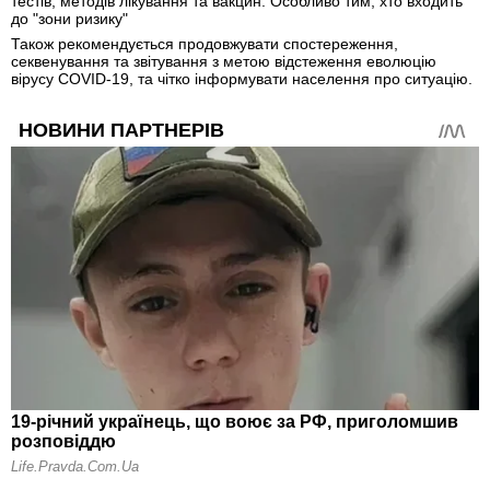
тестів, методів лікування та вакцин. Особливо тим, хто входить
до "зони ризику"
Також рекомендується продовжувати спостереження,
секвенування та звітування з метою відстеження еволюцію
вірусу COVID-19, та чітко інформувати населення про ситуацію.