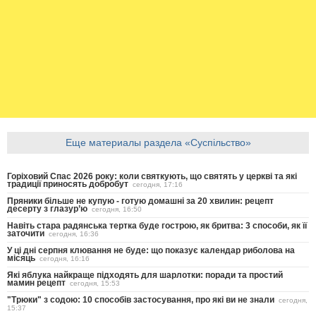
Еще материалы раздела «Суспільство»
Горіховий Спас 2026 року: коли святкують, що святять у церкві та які
традиції приносять добробут
сегодня, 17:16
Пряники більше не купую - готую домашні за 20 хвилин: рецепт
десерту з глазур’ю
сегодня, 16:50
Навіть стара радянська тертка буде гострою, як бритва: 3 способи, як її
заточити
сегодня, 16:36
У ці дні серпня клювання не буде: що показує календар риболова на
місяць
сегодня, 16:16
Які яблука найкраще підходять для шарлотки: поради та простий
мамин рецепт
сегодня, 15:53
"Трюки" з содою: 10 способів застосування, про які ви не знали
сегодня,
15:37