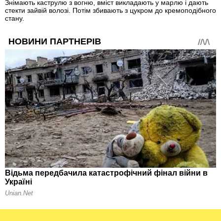
Знімають каструлю з вогню, вміст викладають у марлю і дають
стекти зайвій волозі. Потім збивають з цукром до кремоподібного
стану.