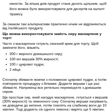
ємністю. За кілька днів продукт стане досить щільним, щоб
його можна було використовувати для десертів на кшталт
тірамісу.
За смаком такі альтернативи практично нічим не відрізняються
від італійського продукту.
Що можна використовувати замість сиру маскарпоне у
торті
Часто з маскарпоне готують смачний крем для торту. Щоб
замінити його, візьміть:
300 г жирного домашнього сиру;
100 мл вершків 30% жирності;
100 г цукрової пудри;
2 яйця.
Спочатку збиваєте жовтки з половиною цукрової пудри, а потім
повторюєте процедуру з білками. Додаєте вершки і ще раз
збиваєте. Наприкінці все ретельно перемішуєте з домашнім
сиром.
Ще простіше сир, який нагадує маскарпоне, готується з вершків
(30% жирності) та лимонного соку. Спочатку вершки нагрівають,
не доводячи до кипіння, потім томлять на слабкому вогні до 10
хвилин. Тоді додають сік одного лимона і варять ще 5 хвилин.