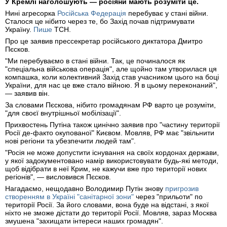
У Кремлі наголошують — росіяни мають розуміти це.
Нині агресорка
Російська Федерація
перебуває у стані війни.
Сталося це нібито через те, бо Захід почав підтримувати
Україну.
Пише
ТСН.
Про це заявив прессекретар російського диктатора Дмитро
Пєсков.
"Ми перебуваємо в стані війни. Так, це починалося як
"спеціальна військова операція", але щойно там утворилася ця
компашка, коли колективний Захід став учасником цього на боці
України, для нас це вже стало війною. Я в цьому переконаний",
— заявив він.
За словами Пєскова, нібито громадянам РФ варто це розуміти,
"для своєї внутрішньої мобілізації".
Прихвостень Путіна також цинічно заявив про "частину території
Росії де-факто окупованої" Києвом. Мовляв, РФ має "звільнити
нові регіони та убезпечити людей там".
"Росія не може допустити існування на своїх кордонах держави,
у якої задокументовано намір використовувати будь-які методи,
щоб відібрати в неї Крим, не кажучи вже про території нових
регіонів", — висловився Пєсков.
Нагадаємо, нещодавно Володимир Путін знову
пригрозив
створенням в Україні "санітарної зони"
через "прильоти" по
території Росії. За його словами, вона буде на відстані, з якої
ніхто не зможе дістати до території Росії. Мовляв, зараз Москва
змушена "захищати інтереси наших громадян".