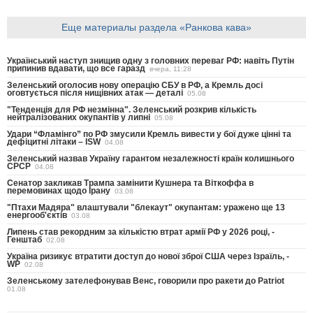
Еще материалы раздела «Ранкова кава»
Український наступ знищив одну з головних переваг РФ: навіть Путін
припинив вдавати, що все гаразд
вчера, 11:28
Зеленський оголосив нову операцію СБУ в РФ, а Кремль досі
оговтується після нищівних атак — деталі
05.08
"Тенденція для РФ незмінна". Зеленський розкрив кількість
нейтралізованих окупантів у липні
05.08
Удари “Фламінго” по РФ змусили Кремль вивести у бої дуже цінні та
дефіцитні літаки – ISW
04.08
Зеленський назвав Україну гарантом незалежності країн колишнього
СРСР
04.08
Сенатор закликав Трампа замінити Кушнера та Віткоффа в
перемовинах щодо Ірану
03.08
"Птахи Мадяра" влаштували "блекаут" окупантам: уражено ще 13
енергооб'єктів
03.08
Липень став рекордним за кількістю втрат армії РФ у 2026 році, -
Генштаб
02.08
Україна ризикує втратити доступ до нової зброї США через Ізраїль, -
WP
02.08
Зеленському зателефонував Венс, говорили про ракети до Patriot
01.08