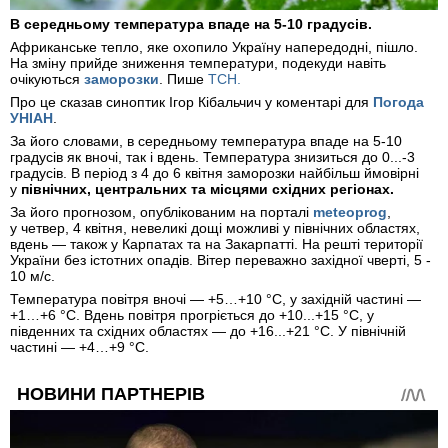
В середньому температура впаде на 5-10 градусів.
Африканське тепло, яке охопило Україну напередодні, пішло.
На зміну прийде зниження температури, подекуди навіть
очікуються
заморозки
. Пише
ТСН.
Про це сказав синоптик Ігор Кібальчич у коментарі для
Погода
УНІАН
.
За його словами, в середньому температура впаде на 5-10
градусів як вночі, так і вдень. Температура знизиться до 0...-3
градусів. В період з 4 до 6 квітня заморозки найбільш ймовірні
у
північних, центральних та місцями східних регіонах.
За його прогнозом, опублікованим на порталі
meteoprog
,
у четвер, 4 квітня, невеликі дощі можливі у північних областях,
вдень — також у Карпатах та на Закарпатті. На решті території
України без істотних опадів. Вітер переважно західної чверті, 5 -
10 м/с.
Температура повітря вночі — +5…+10 °С, у західній частині —
+1…+6 °С. Вдень повітря прогріється до +10...+15 °С, у
південних та східних областях — до +16...+21 °С. У північній
частині — +4…+9 °С.