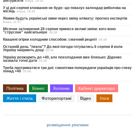
абітурієнти
вчера, 19:35
У ці дні серпня клювання не буде: що показує календар риболова на
місяць
вчера, 18:44
Якими будуть українські зими через зміну клімату: прогноз експертів
вчера, 11:27
Місячне затемнення 28 серпня принесе великі зміни: кого воно
"струсоне" найсильніше
06.08
Квашені огірки холодним способом: смачний рецепт
06.08
Останній день "пекла"? До якої погоди готуватись 6 серпня й коли
Україну накриють дощі
06.08
Україну розжарить до +40, але похолодання вже близько: Діденко
назвала точні дати
05.08
Треба протриматися три дні: синоптики попередили українців про спеку
понад +40
05.08
Політика
Бізнес
Колонки
Кабінет директора
Життя і стиль
Фоторепортажі
Відео
Ітоги
розміщення реклами