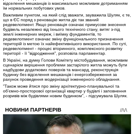
відселення мешканців із максимально можливим дотриманням
їм нормальних побутових умов.
Важливим пунктом, на який слід зважати, зауважила Шуляк, є те,
що в ЄС поряд з реновацію житла діє так званий
редевелопмент. Якщо реновація означає примусове знесення
будівель незалежно від їхнього технічного стану, витяг з-під
землі інженерних мереж, і виїмку фундаментів, то
редевелопмент означає зміну функціонального призначення
територій із метою їх найефективнішого використання. По суті,
редевелопмент - процес вторинного, комплексного розвитку
території - її "відродження", розповіла парламентар.
В Україні, на думку Голови Комітету містобудування, можливим
сценарієм вирішення проблеми застарілого житла можуть бути
надбудови додаткових поверхів та мансард, реконструкція
будинку без відселення мешканців і енергозбереження за
рахунок проведення модернізації інженерного обладнання.
"Також може йтися про зміну архітектурно-планувальної та
об’ємно-просторової організації квартир у будівлі і заповнення
розривів між будівлями новим будинком", - підсумувала Шуляк.