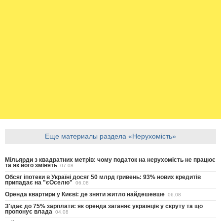
Еще материалы раздела «Нерухомість»
Мільярди з квадратних метрів: чому податок на нерухомість не працює
та як його змінять
07.08
Обсяг іпотеки в Україні досяг 50 млрд гривень: 93% нових кредитів
припадає на "єОселю"
06.08
Оренда квартири у Києві: де зняти житло найдешевше
06.08
З'їдає до 75% зарплати: як оренда заганяє українців у скруту та що
пропонує влада
04.08