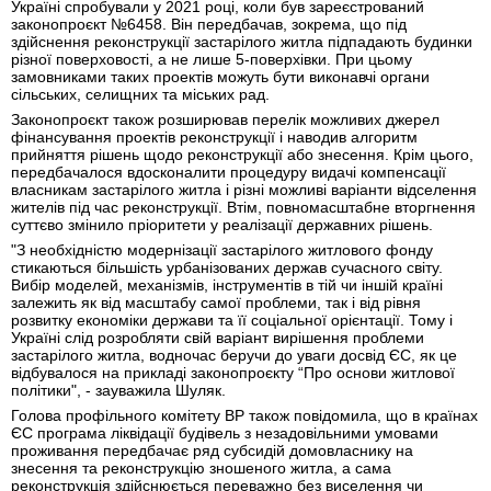
Україні спробували у 2021 році, коли був зареєстрований
законопроєкт №6458. Він передбачав, зокрема, що під
здійснення реконструкції застарілого житла підпадають будинки
різної поверховості, а не лише 5-поверхівки. При цьому
замовниками таких проектів можуть бути виконавчі органи
сільських, селищних та міських рад.
Законопроєкт також розширював перелік можливих джерел
фінансування проектів реконструкції і наводив алгоритм
прийняття рішень щодо реконструкції або знесення. Крім цього,
передбачалося вдосконалити процедуру видачі компенсації
власникам застарілого житла і різні можливі варіанти відселення
жителів під час реконструкції. Втім, повномасштабне вторгнення
суттєво змінило пріоритети у реалізації державних рішень.
"З необхідністю модернізації застарілого житлового фонду
стикаються більшість урбанізованих держав сучасного світу.
Вибір моделей, механізмів, інструментів в тій чи іншій країні
залежить як від масштабу самої проблеми, так і від рівня
розвитку економіки держави та її соціальної орієнтації. Тому і
Україні слід розробляти свій варіант вирішення проблеми
застарілого житла, водночас беручи до уваги досвід ЄС, як це
відбувалося на прикладі законопроєкту “Про основи житлової
політики", - зауважила Шуляк.
Голова профільного комітету ВР також повідомила, що в країнах
ЄС програма ліквідації будівель з незадовільними умовами
проживання передбачає ряд субсидій домовласнику на
знесення та реконструкцію зношеного житла, а сама
реконструкція здійснюється переважно без виселення чи