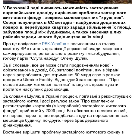
У Верховній раді вивчають можливість застосування
європейського досвіду вирішення проблеми застарілого
житлового фонду - зокрема малометражних “хрущівок”.
Серед популярних в ЄС методів - надбудова додаткових
поверхів, перебудова квартир заради збільшення їх площі,
забудова площі між будинками, а також знесення цілих
районів заради нового будівництва на їх місці.
Про це повідомляє
РБК-Україна
з посиланням на голову
комітету ВР з питань організації державної влади, місцевого
самоврядування, регіонального розвитку і містобудування,
голову партії "Слуга народу" Олену Шуляк.
За її словами, все це може стати продовженням нової -
орієнтованої на досвід ЄС, житлової політики, яку в Україні
наразі розробляють для отримання 50 млрд євро в рамках
програми Ukraine Facility. Відповідний законопроєкт - “Про
основні засади житлової політики” планують презентувати
протягом наступних двох місяців.
За словами Шуляк, в Україні процеси, пов‘язані з реконструкцією
застарілого житла і досі регулює закон "Про комплексну
реконструкцію кварталів (мікрорайонів) застарілого житлового
фонду", прийнятий у 2006 році. Він абсолютно неефективний,
по-перше, через те, що передбачає згоду на переселення всіх
мешканців будинку, по-друге, через брак державного
фінансування.
Востаннє вирішити проблему застарілого житлового фонду в