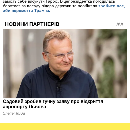
замість себе висунути Гарріс. Віцепрезидентка погодилась
боротися за посаду лідера держави та пообіцяла
зробити все,
аби перемогти Трампа.