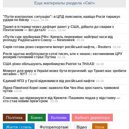
Еще материалы раздела «Світ»
"Путін контролює ситуацію": в ЦПД пояснили, навіщо Росія тиражує
удари по Києву
вчера, 16:28
Трамп в істериці через дефіцит ракет у США, дійшло до сварки з
Пентагоном — всі деталі
вчера, 12:44
«Путін сам зруйнував РФ»: Кремль переживає найгірші часи від
розпаду Радянського Союзу — Newsweek
05.08
Сирія готова різко скоротити імпорт російської нафти, - Reuters
05.08
Росія здатна мобілізувати сотні тисяч, але є нюанс: ексчиновник ЦРУ
розкрив головний страх Путіна
04.08
США різко збільшують виробництво Patriot та THAAD
04.08
Момент для миру в Україні може бути втрачений: що Трамп має зробити
негайно – NYT
04.08
Єдиний НПЗ у Грузії відмовився від російської нафти
04.08
Лідер Північної Кореї зник: навколо Кім Чен Ина зростають тривожні
чутки
03.08
Союзник, що відвернувся від Кремля: Пашинян подав у відставку —
хто став новим прем’єром
03.08
Політика
Бізнес
Колонки
Кабінет директора
Життя і стиль
Фоторепортажі
Відео
Ітоги