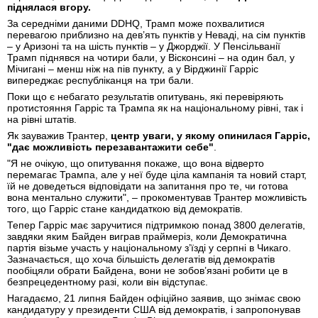
піднялася вгору.
За середніми даними DDHQ, Трамп може похвалитися
перевагою приблизно на дев’ять пунктів у Неваді, на сім пунктів
– у Аризоні та на шість пунктів – у Джорджії. У Пенсільванії
Трамп піднявся на чотири бали, у Вісконсині – на один бал, у
Мічигані – менш ніж на пів пункту, а у Вірджинії Гарріс
випереджає республіканця на три бали.
Поки що є небагато результатів опитувань, які перевіряють
протистояння Гарріс та Трампа як на національному рівні, так і
на рівні штатів.
Як зауважив Трантер,
центр уваги, у якому опинилася Гарріс,
"дає можливість перезавантажити себе"
.
"Я не очікую, що опитування покаже, що вона відверто
перемагає Трампа, але у неї буде ціла кампанія та новий старт,
їй не доведеться відповідати на запитання про те, чи готова
вона ментально служити", – прокоментував Трантер можливість
того, що Гарріс стане кандидаткою від демократів.
Тепер Гарріс має заручитися підтримкою понад 3800 делегатів,
завдяки яким Байден виграв праймеріз, коли Демократична
партія візьме участь у національному з’їзді у серпні в Чикаго.
Зазначається, що хоча більшість делегатів від демократів
пообіцяли обрати Байдена, вони не зобов’язані робити це в
безпрецедентному разі, коли він відступає.
Нагадаємо, 21 липня Байден офіційно заявив, що знімає свою
кандидатуру у президенти США від демократів, і запропонував