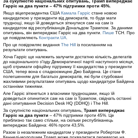
За сукупністю національних опитувань, Трамп випереджає
Гарріс на два пункти – 47% підтримки проти 45%.
Якщо віцепрезидентка США
Камала Гарріс
стане новою
кандидаткою у президенти від демократів, то буде мати
труднощі, якщо їй доведеться зіткнутися сам на сам із
кандидатом від республіканців Дональдом Трампом. За даними
опитувань, він випереджає Гарріс на два пункти.
Пише
ТСН. Про
це повідомляють
Контракти.UA
.
Про це повідомляє видання
The Hill
із посиланням на
результати опитувань.
Хоча Гарріс ще належить залучити достатню кількість делегатів
до національного з’їзду Демократичної партії наступного місяця,
щоб отримати офіційну підтримку її кандидатства у президенти
США, тепер вона є спадкоємицею Джо Байдена. Це стане
полегшенням для багатьох демократів, які були стурбовані
жахливими результатами опитувань щодо кандидатури Байдена
останніми тижнями.
Але Гарріс зіткнеться з власними труднощами, якщо їй
доведеться опинитися сам на сам із Трампом, свідчать останні
дані опитування Decision Desk HQ (DDHQ) і The Hill.
За сукупністю національних опитувань,
Трамп випереджає
Гарріс на два пункти
– 47% підтримки проти 45%. Це
приблизно так само стільки, на скільки республіканець
випереджає Байдена: 46% проти 43,5%.
Разом із незалежним кандидатом у президенти Робертом Ф.
Кеннеді-молодшим Трамп може похвалитися перевагою на