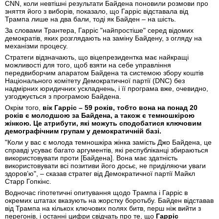
CNN, коли невтішні результати Байдена поновили розмови про
зняття його з виборів, показало, що Гарріс відставала від
Трампа лише на два бали, тоді як Байден – на шість.
За словами Трантера, Гарріс "найпростіше" серед відомих
демократів, яких розглядають на заміну Байдену, з огляду на
механізми процесу.
Стратеги відзначають, що віцепрезидентка має найкращі
можливості для того, щоб взяти на себе управління
передвиборчим апаратом Байдена та системою збору коштів
Національного комітету Демократичної партії (DNC) без
надмірних юридичних ускладнень, і її програма вже, очевидно,
узгоджується з програмою Байдена.
Окрім того,
вік Гарріс – 59 років, тобто вона на понад 20
років є молодшою за Байдена, а також є темношкірою
жінкою. Це атрибути, які можуть сподобатися ключовим
демографічним групам у демократичній базі.
"Коли у вас є молода темношкіра жінка замість Джо Байдена, це
справді усуває багато аргументів, які республіканці збираються
використовувати проти [Байдена]. Вона має здатність
використовувати всі позитиви його досьє, не приділяючи уваги
здоров’ю", – сказав стратег від Демократичної партії Майкл
Старр Гопкінс.
Водночас гіпотетичні опитування щодо Трампа і Гарріс в
окремих штатах вказують на жорстку боротьбу. Байден відставав
від Трампа на кількох ключових полях битв, перш ніж вийти з
перегонів, і останні цифри свідчать про те, що
Гарріс