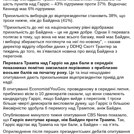
шість пунктів над Гарріс – 43% підтримки проти 37%. Водночас
Кеннеді має 6% підтримки.
Прихильність виборців до віцепрезидентки становить 38%, що
трохи нижче, ніж до Байдена (41%).
"Прихильність до неї на національному рівні відображає
прихильність до Байдена – це не дуже добре. Однак її перевага
полягає в тому, що вона не має всього багажу, який має Байден,
і виборці збираються поглянути на неї по-новому", – сказав
директор відділу обробки даних у DDHQ Скотт Трантер за
тиждень до того, як з’явилася новина про вихід Байдена з
перегонів.
Перевага Трампа над Гарріс на два бали в середніх
показниках помітно знизилася порівняно з приблизно
восьми балів на початку року.
Це та інші нещодавні
опитування дають прихильникам віцепрезидентки привід для
надії.
В опитуванні Economist/YouGov, проведеному в середині липня,
приблизно вісім із 10 демократів сказали, що вони схвалюють
кандидатуру Гарріс, якщо Байден вийде з перегонів. І трохи
більше чверті демократів висловили думку, що Гарріс із більшою
ймовірністю здобула б перемогу над Трампом, аніж Байден.
Опубліковане минулого тижня опитування CBS News показало,
що
Гарріс виступає краще, ніж Байден проти Трампа.
Так,
Гарріс відстає від Трампа на три бали, а Байден – на п’ять.
Оприлюднене після перших президентських дебатів опитування