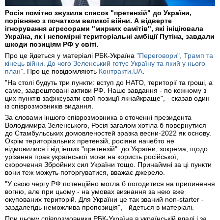
Росія помітно звузила список "претензій" до України,
порівняно з початком великої війни. А відверте
ігнорування агресорами "мирних самітів", які ініціювала
Україна, як і непомірні територіальні амбіції Путіна, завдали
шкоди позиціям РФ у світі.
Про це йдеться у матеріалі РБК-Україна
"Переговори", Трамп та
кінець війни. До чого Зеленський готує Україну та який у нього
план”
. Про це повідомляють
Контракти.UA
.
"На столі будуть три пункти: вступ до НАТО, території та гроші, а
саме, заарештовані активи РФ. Наше завдання - по кожному з
цих пунктів зафіксувати свої позиції якнайкраще", - сказав один
із співрозмовників видання.
За словами іншого співрозмовника в оточенні президента
Володимира Зеленського, Росія загалом хотіла б повернутися
до Стамбульських домовленостей зразка весни-2022 як основу.
Окрім територіальних претензій, росіяни начебто не
відмовилися і від інших "претензій": до України, зокрема, щодо
урізання прав української мови на користь російської,
скорочення Збройних сил України тощо. Принаймні за ці пункти
вони теж можуть поторгуватися, вважає джерело.
"У свою чергу РФ потенційно могла б погодитися на припинення
вогню, але при цьому - на умовах визнання за нею вже
окупованих територій. Для України це так званий non-starter -
заздалегідь неможлива пропозиція", - йдеться в матеріалі.
При цьому співрозмовники РБК-Україна в українській владі і за