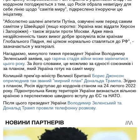
кордоном погоджуються з тим, що Росія обрала невигідну для
себе лінію щодо "самітів миру", підкреслено ігноруючи цю
ініціативу.
"Абсолютно шалені апетити Путіна, озвучені ним перед самим
самітом у Швейцарії (якщо коротко: Україна має віддати Херсон
і Запоріжжя) - також зіграли проти Москви. Адже явна
нездійсненність таких вимог добре зрозуміла всім країнам
Глобального Півдня, які цілком нормально ставляться до РФ", -
зазначається у матеріалі.
Нагадаємо, минулого тижня президент України Володимир
Зеленський заявив, що
гаряча стадія війни може закінчитися
цього року
. За його словами, це можливо за єдності союзників і
за планом, який Україна готує на саміт миру.
Колишній прем'єр-міністр Великої Британії
Борис Джонсон
оприлюднив так званий "мирний план" Дональда Трампа
. Згідно
з планом, Росія відступає до кордонів станом на 24 лютого 2022
року. Підконтрольна Києву територія України визнається вільною
країною з перспективою швидкого вступу до ЄС та НАТО.
Після цього президент України
Володимир Зеленський та
Дональд Трамп провели телефонну розмову.