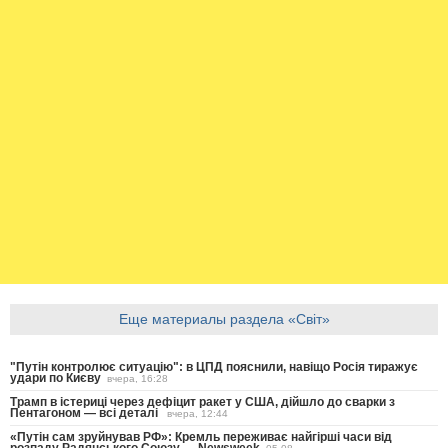
Еще материалы раздела «Світ»
"Путін контролює ситуацію": в ЦПД пояснили, навіщо Росія тиражує
удари по Києву
вчера, 16:28
Трамп в істериці через дефіцит ракет у США, дійшло до сварки з
Пентагоном — всі деталі
вчера, 12:44
«Путін сам зруйнував РФ»: Кремль переживає найгірші часи від
розпаду Радянського Союзу — Newsweek