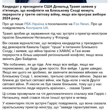
Кандидат у президенти США Дональд Трамп заявив у
п’ятницю, що конфлікти на Близькому Сході можуть
перерости у третю світову війну, якщо він програє вибори
2024 року.
Про це пише
РБК-Україна
з посиланням на
Fox News
. Про це
повідомляють
Контракти.UA
.
Трамп зробив це зауваження під час зустрічі з прем’єр-міністром
Ізраїлю Біньяміном Нетаньяху у Флориді.
Він сказав журналістам, що імовірна кандидатка у президенти
від демократів Камала Гарріс "гірша" в питаннях Близького
Сходу, і заявив, що війна Ізраїлю з ХАМАС в Газі може
перерости в більш широкий регіональний конфлікт, якщо вона
змінить Джо Байдена.
"Ми побачимо, як це піде. Але якщо все вийде, якщо ми
переможемо, це буде дуже просто. Все вийде. І дуже швидко.
Якщо ми цього не зробимо, ви закінчите великими війнами на
Близькому Сході. І, можливо, третьою світовою війною. Зараз ви
ближче до третьої світової війни, ніж будь-коли з часів Другої
світової війни. Я ніколи не був таким близьким, тому що у нас
некомпетентні люди керують країною», - сказав Трамп.
Ці слова прозвучали на тлі дипломатичного спалаху між Гарріс і
Нетаньяху, який стався після їхньої зустрічі в четвер.
У коментарях після зустрічі Гарріс повідомила, що вона сказала
ізраїльському прем’єр-міністру, що "завжди гарантуватиме, що