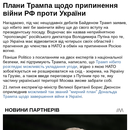
Плани Трампа щодо припинення
війни РФ проти України
Нагадаємо, під час нещодавніх дебатів Байденом Трамп заявив,
що нібито зміг би закінчити війну ще до свого вступу на
президентську посаду. Водночас він назвав неприйнятною
"пропозицію" російського диктатора Володимира Путіна про те,
що Україна має відмовитися від чотирьох своїх областей і
прагнення до членства в НАТО в обмін на припинення Росією
вогню.
Пізніше Politico з посиланням на двох експертів з національної
безпеки, які підтримують Трампа, написало, що
Трамп нібито
розглядає можливість укладання угоди
, згідно з якою НАТО
зобов'язується не розширюватися на схід - зокрема, на Україну
та Грузію, а також введе переговори з Путіним про те, яку
частину української території Москва зможе забрати собі.
21 липня експрем'єр-міністр Великої Британії Борис Джонсон
оприлюднив
можливий так званий "мирний план" Дональда
Трампа щодо завершення війни в Україні
.