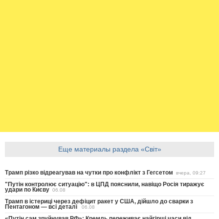
Еще материалы раздела «Світ»
Трамп різко відреагував на чутки про конфлікт з Гегсетом
вчера, 09:27
"Путін контролює ситуацію": в ЦПД пояснили, навіщо Росія тиражує
удари по Києву
06.08
Трамп в істериці через дефіцит ракет у США, дійшло до сварки з
Пентагоном — всі деталі
06.08
«Путін сам зруйнував РФ»: Кремль переживає найгірші часи від