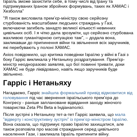
Ізраїль зможе захистити себе, в тому числі від Ірану та
підтримуваних Іраном збройних формувань, таких як ХАМАС і
Хезболла"
"Я також висловила прем’єр-міністру свою серйозну
стурбованість масштабами людських страждань у Газі,
включаючи загибель занадто великої кількості невинних
цивільних осіб. І я чітко дала зрозуміти, що серйозно стурбована
жахливою гуманітарною ситуацією там", – додала вона,
закликавши до припинення війни та звільнення всіх заручників,
які перебувають у полоні ХАМАС.
Axios повідомило, що критика поведінки Ізраїлю у війні в Газі з
боку Гарріс викликала у Нетаньяху роздратування. Прем'єр-
міністр неодноразово заявляв, що бої повинні тривати, доки
ХАМАС не буде ліквідовано, навіть якщо заручників буде
звільнено.
Гарріс і Нетаньяху
Нагадаємо, Гарріс
знайшла формальний привід відмовитися від
головування
під час звернення ізраїльського прем'єра до
Конгресу - раніше заплановане відвідання заходу жіночого
товариства Zeta Phi Beta в Індіанаполісі.
Після зустрічі з Нетаньяху тет-а-тет Гарріс заявила, що
мала
"відверту і конструктивну зустріч" із прем’єр-міністром Ізраїлю
.
Вона сказала, що підтримує право Ізраїлю захищатися, але
також розповіла про масові страждання серед цивільного
населення Гази, і закликала Ізраїль припинити війну.