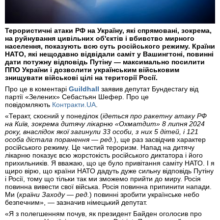
Терористичні атаки РФ на Україну, які спрямовані, зокрема,
на руйнування цивільних об'єктів і вбивство мирного
населення, показують всю суть російського режиму. Країни
НАТО, які нещодавно відвідали саміт у Вашингтоні, повинні
дати потужну відповідь Путіну — максимально посилити
ППО України і дозволити українським військовим
знищувати військові цілі на території Росії.
Про це в коментарі
Guildhall
заявив депутат Бундестагу від
партії «Зелених» Себастьян Шефер. Про це
повідомляють
Контракти.UA
.
«Теракт, скоєний у понеділок (
ідеться про ракетну атаку РФ
на Київ, зокрема дитячу лікарню «Охматдит» 8 липня 2024
року, внаслідок якої загинули 33 особи, з них 5 дітей, і 121
особа дістала поранення — ред.
), ще раз засвідчив характер
російського режиму. Це чистий тероризм. Напад на дитячу
лікарню показує всю жорстокість російського диктатора і його
прихильників. Я вважаю, що це було привітання саміту НАТО. І я
щиро вірю, що країни НАТО дадуть дуже сильну відповідь Путіну
і Росії, тому що тільки так ми зможемо прийти до миру. Росія
повинна вивести свої війська. Росія повинна припинити напади.
Ми (
країни Заходу — ред.
) повинні зробити українське небо
безпечним», — зазначив німецький депутат.
«Я з полегшенням почув, як президент Байден оголосив про