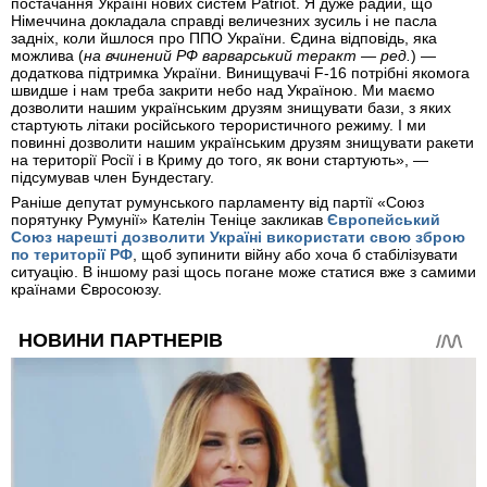
постачання Україні нових систем Patriot. Я дуже радий, що
Німеччина докладала справді величезних зусиль і не пасла
задніх, коли йшлося про ППО України. Єдина відповідь, яка
можлива (
на вчинений РФ варварський теракт — ред.
) —
додаткова підтримка України. Винищувачі F-16 потрібні якомога
швидше і нам треба закрити небо над Україною. Ми маємо
дозволити нашим українським друзям знищувати бази, з яких
стартують літаки російського терористичного режиму. І ми
повинні дозволити нашим українським друзям знищувати ракети
на території Росії і в Криму до того, як вони стартують», —
підсумував член Бундестагу.
Раніше депутат румунського парламенту від партії «Союз
порятунку Румунії» Кателін Теніце закликав
Європейський
Союз нарешті дозволити Україні використати свою зброю
по території РФ
, щоб зупинити війну або хоча б стабілізувати
ситуацію. В іншому разі щось погане може статися вже з самими
країнами Євросоюзу.