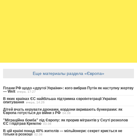
Еще материалы раздела «Європа»
Плани РФ щодо «другої України»: кого вибрав Путін як наступну жертву
— Welt
вчера, 17:27
В яких країнах ЄС найбільша підтримка євроінтеграції України:
опитування
вчера, 14:26
Дітей вчать керувати дронами, кордони вкривають бункерами: як
Європа готується до війни з РФ
04.08
"Міграційна бомба" під Європу: як прорив мігрантів у Сеуті розколов
ЄС і підіграв Кремлю
03.08
В цій країні понад 40% жителів — мільйонери: секрет криється не
тільки в розкоші
02.08