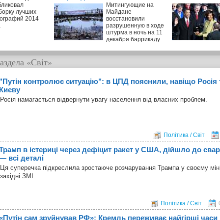
бликовал
Митингующие на
борку лучших
Майдане
ографий 2014
восстановили
а
разрушенную в ходе
штурма в ночь на 11
декабря баррикаду.
аздела
«Світ»
"Путін контролює ситуацію": в ЦПД пояснили, навіщо Росія
Києву
Росія намагається відвернути увагу населення від власних проблем.
Політика / Світ
Трамп в істериці через дефіцит ракет у США, дійшло до сва
— всі деталі
Ця суперечка підкреслила зростаюче розчарування Трампа у своєму міні
західні ЗМІ.
Політика / Світ
«Путін сам зруйнував РФ»: Кремль переживає найгірші часи 