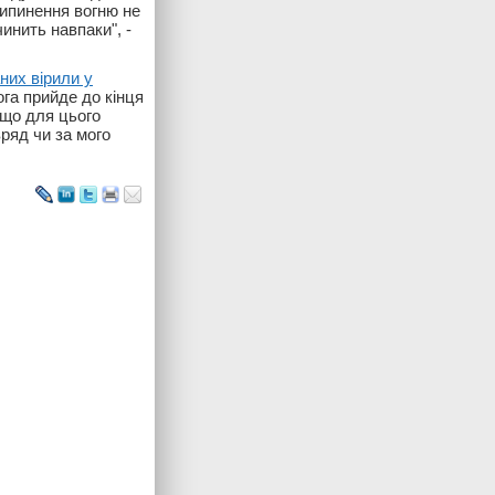
рипинення вогню не
чинить навпаки", -
них вірили у
ога прийде до кінця
 що для цього
вряд чи за мого