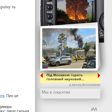
країну та
Під Москвою горить
головний науковий…
и другие фотогалереи
Мы в соцсетях
erg
. Про це
одимира
лку: лише сильна