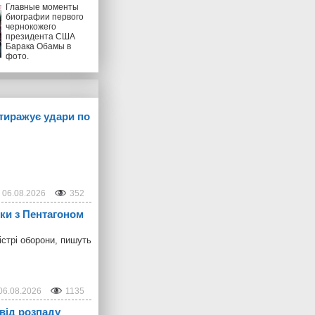
Главные моменты
биографии первого
чернокожего
президента США
Барака Обамы в
фото.
 тиражує удари по
06.08.2026
352
рки з Пентагоном
стрі оборони, пишуть
06.08.2026
1135
від розпаду