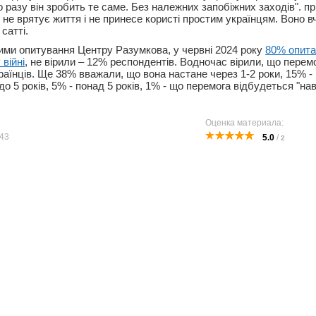
о разу він зробить те саме. Без належних запобіжних заходів". п
, не врятує життя і не принесе користі простим українцям. Воно в
сатті.
ими опитування Центру Разумкова, у червні 2024 року
80% опита
 війні
, не вірили – 12% респондентів. Водночас вірили, що перем
раїнців. Ще 38% вважали, що вона настане через 1-2 роки, 15% -
до 5 років, 5% - понад 5 років, 1% - що перемога відбудеться "на
Оценка материала:
43
5.0
/
2