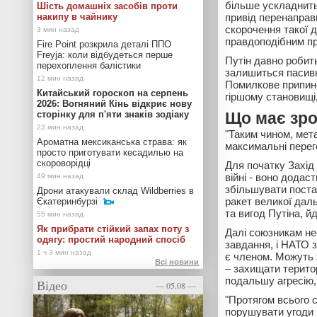
більше ускладнить
Шість домашніх засобів проти
накипу в чайнику
привід перенаправ
скорочення такої 
правдоподібним пр
Fire Point розкрила деталі ППО
Freyja: коли відбудеться перше
Путін давно робить
перехоплення балістики
залишиться пасивн
Помилкове припинен
Китайський гороскоп на серпень
гіршому становищі,
2026: Вогняний Кінь відкриє нову
сторінку для п'яти знаків зодіаку
Що має зро
"Таким чином, мета
Ароматна мексиканська страва: як
максимальні перего
просто приготувати кесадилью на
скороворідці
Для початку Захід
війні - воно додас
збільшувати поста
Дрони атакували склад Wildberries в
ракет великої даль
Єкатеринбурзі
та вигод Путіна, й
Як прибрати стійкий запах поту з
Далі союзникам не
одягу: простий народний спосіб
завдання, і НАТО з
є членом. Можуть 
Всі новини
– захищати територ
подальшу агресію,
Відео
— 05.08 —
"Протягом всього 
порушувати угоди і