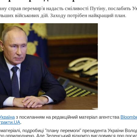
ану справ перемир'я надасть сміливості Путіну, послабить У
льших військових дій. Заходу потрібен найкращий план.
Україна
з посиланням на редакційний матеріал агентства
Bloomb
тракти.UA
.
 матеріалі, подробиці "плану перемоги" президента України Вол
ло оприлюднено. Але Зеленський відкрито висловився про поси