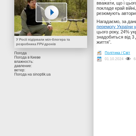
вважати, що і цьог
покладе край війні
резюмують автори 
Нагадаємо, за дан
перемогу України у
цього року, 24% ук
знадобиться від 3 
У Росії підірвали міл-блогера та
життя".
розробника FPV-дронів
Політика / Світ
Погода
Погода в
Киеве
01.10.2024
6
влажность:
давление:
ветер:
Погода на
sinoptik.ua