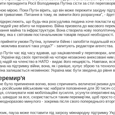
ти президента Росії Володимира Путіна сісти за стіл переговорі
ною мірою. Поки Путін вірить, що він може пережити західну підт
я триватиме. Питання в тому, як змінити його розрахунки", - йдеть
підкреслюють, що будь-яка розсудлива людина хоче покласти кр
людей уже вбито чи поранено. Війна призвела до масового пере
ання майна та інфраструктури. Вона створила нову геополітичну 
ку, яка є світовим постачальником товарів першої необхідності.
 прийняти умови Путіна, зупинити бійню і запобігти подальшій еск
 можлива взагалі така угода?" - запитують редактори агентства.
 Путін час від часу вдавав, що зацікавлений у переговорах, але
 України від своїх претензій на чотири незаконно анексовані ним 
д надій на членство в НАТО - видає його нещирість. Навпаки, вся
а на підтримку війни, вона, як і раніше, купує зброю та технології
іна залишається незмінною: Україна має бути зведена до рівня в
еремир'я
е було припинення вогню, воно спричинить величезні ризики для
ь російським військовим час набрати поповнення для 30 тисяч со
я, спланувати нові мобілізаційні зусилля, усунути оперативні в
ін, швидше за все, скористається таким перемир'ям, щоб просто
 неодноразово минулого - зокрема після свого попереднього вторг
зик, пауза може поставити під загрозу міжнародну підтримку Ук