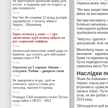
Як приготувати ідеальний фарш для
Україна може змуси
котлет: в жодному разі не кладіть ці
два інгредієнти
"Він має рацію пев
війна на виснаженн
Кім Чен Ин отримав 22 млрд доларів
Автори матеріалу 
надприбутку з початку війни в
Близько мільйона 
Україні, - Bloomberg
повсюдного руйнув
зруйнувала економі
Одна склянка у злив — і про
засмічення труб можна забути на
"Імпульс здатися -
рік: корисний лайфгак
зрозумілий. Але чи
Bloomberg пише, що
Зеленський анонсував новий удар по
визнання - відмова
Кремлю: що готують для військової
Крим та відмова ві
промисловості РФ
була переорієнтован
заявлена мета Пут
Гороскоп на 7 серпня: Овнам –
стосунки, Рибам – джерело сили
Наслідки п
Яким би бажаним н
Як заморозити ягоди, щоб не
перше, пауза даст
злиплися: проста схема для
втрачають щомісяц
полуниці, малини й чорниці
запаси зброї. Пут
атак, як він робив
Розвідка США розкрила плани Путіна
2014 році.
щодо війни з НАТО, - WSJ
Збільшуючи цей ри