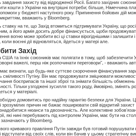
 завдання захисту від відродженої Росії. Багато західних союзн
ити кошти з України на внутрішні потреби; більше, Німеччина пл
допомоги у бюджеті наступного року. Припинення бойових дій мож
икриттям, вважають у Bloomberg.
 ставку на те, що Захід втомиться підтримувати Україну, що рос
им, а його армія досить добре фінансується, щоби продовжуват
ня вогню може зробити всі ці ставки вірогіднішими і залишити і У
 коли воєнні дії відновляться, йдеться у матері але.
бити Захід
 США та їхніх союзників має полягати в тому, щоб забезпечити У
ворні важелі, перш ніж розпочинати переговори", - вважають авт
 має визнати, що будь-яке суттєве скорочення фінансування зар
ть сміливості Путіну. Він має продовжувати зміцнювати можливос
чання боєприпасів та іншої зброї та знімати більшість обмежень
ності. Тільки узгоджені зусилля такого роду, ймовірно, змінять 
деться у матеріалі.
обхідно домовитись про надійну гарантію безпеки для України. 
і зрозумілих причин не бажає поширювати свій відкритий захист 
знадобитися нюанси та двозначність. Але колективне зобов'язан
ії, які нині перебувають під контролем України, має бути на сто
 зазначають у Bloomberg.
свого кривавого правління Путін завжди був готовий порушувати 
 відступати від своїх слів, коли він бачив у цьому стратегічну виг