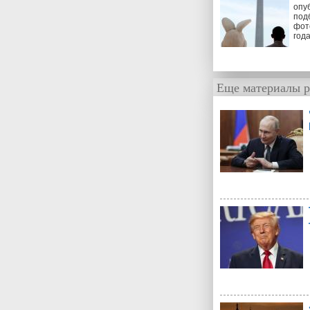
опу
под
фот
год
Еще материалы р