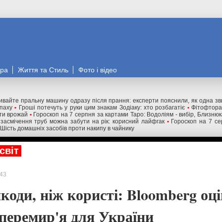
ора
Життя та Стиль
Фото і відео
ивайте пральну машину одразу після прання: експерти пояснили, як одна з
апаху
•
Гроші потечуть у руки цим знакам Зодіаку: хто розбагатіє
•
Фітофтора
ти врожай
•
Гороскоп на 7 серпня за картами Таро: Водоліям - вибір, Близню
 засмічення труб можна забути на рік: корисний лайфгак
•
Гороскоп на 7 се
Шість домашніх засобів проти накипу в чайнику
світ
43
коди, ніж користі: Bloomberg оц
 перемир'я для України