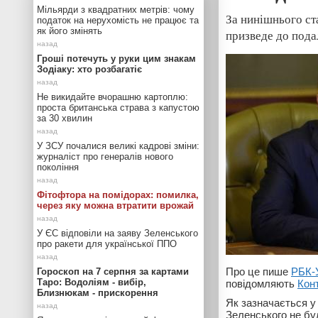
Мільярди з квадратних метрів: чому
За нинішнього ст
податок на нерухомість не працює та
як його змінять
призведе до пода
Гроші потечуть у руки цим знакам
Зодіаку: хто розбагатіє
Не викидайте вчорашню картоплю:
проста британська страва з капустою
за 30 хвилин
У ЗСУ почалися великі кадрові зміни:
журналіст про генералів нового
покоління
Фітофтора на помідорах: помилка,
через яку можна втратити врожай
У ЄС відповіли на заяву Зеленського
про ракети для української ППО
Про це пише
РБК-
Гороскоп на 7 серпня за картами
Таро: Водоліям - вибір,
повідомляють
Кон
Близнюкам - прискорення
Як зазначається у
Зеленського не бу