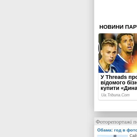
Фоторепортажі по
Обама: год в фот
Cай