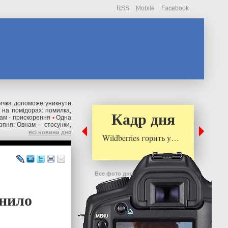
RSS
Mobile
Facebook
вичка допоможе уникнути
 на помідорах: помилка,
Кадр дня
кам - прискорення
•
Одна
рпня: Овнам – стосунки,
всі новини дня
Wildberries горить у…
Все фото дня
інило