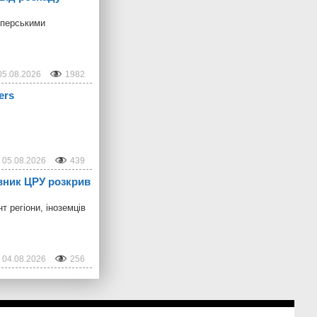
мперськими
05.08.2026
1982
ers
05.08.2026
439
овник ЦРУ розкрив
 регіони, іноземців
04.08.2026
256