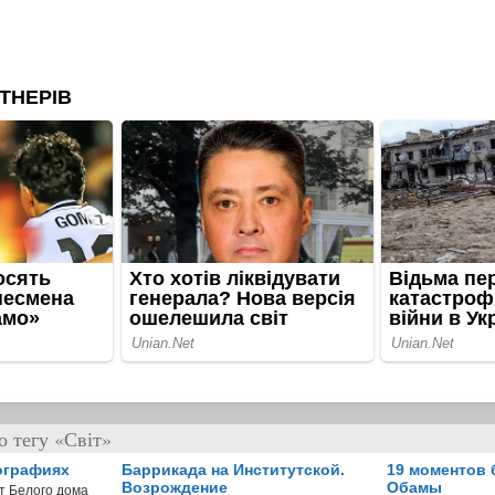
 тегу «Світ»
ографиях
Баррикада на Институтской.
19 моментов 
Возрождение
Обамы
т Белого дома