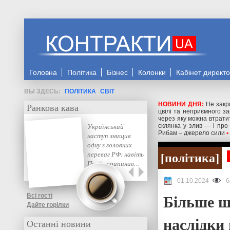
Головна
Політика
Бізнес
Колонки
Кабінет директ
ПОЛІТИКА
СВІТ
НОВИНИ ДНЯ:
Не закр
Ранкова кава
цвілі та неприємного з
через яку можна втрати
Український
склянка у злив — і про
Рибам – джерело сили
•
наступ знищив
одну з головних
політика
переваг РФ: навіть
Путін припинив…
01.10.2024
6
Більше ш
Всі гості
Дайте горілки
наслідки
Останні новини