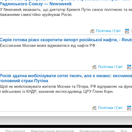
Радянського Союзу — Newsweek
У Newsweek вважають, що диктатор Кремля Путін своєю політикою та і
бажаннями самостійно зруйнував Росію.
Політика / Світ
Сирія готова різко скоротити імпорт російської нафти, - Reut
Екссоюзник Москви може відмовитися від нафти РФ.
Політика / Світ
Росія здатна мобілізувати сотні тисяч, але є нюанс: ексчин
головний страх Путіна
Щоб не мобілізовувати жителів Москви та Пітера, РФ відправляє на фронт
і військових із КНДР, зазначив експосадовець ЦРУ Ґленн Корн.
Політика / Світ
Про портал
Використання матеріалів
Розміщення реклами
Rss