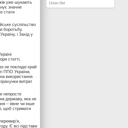
иків уже шукають
анує значне
е стати
ійське суспільство
и боротьбу.
країну, і Захід у
країні
ори статті.
аз не покладе край
ті ППО України,
 на використання
розрахунки витрат
Це непросте
на державу, яка не
ня – явне чи інше
лі, щоб стримати
перемир'я,
оду. Є всі підстави