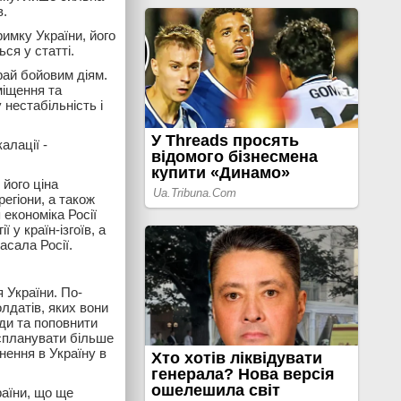
в.
римку України, його
ся у статті.
ай бойовим діям.
міщення та
нестабільність і
алації -
 його ціна
регіони, а також
 економіка Росії
 у країн-ізгоїв, а
асала Росії.
 України. По-
лдатів, яких вони
ади та поповнити
 спланувати більше
нення в Україну в
раїни, що ще