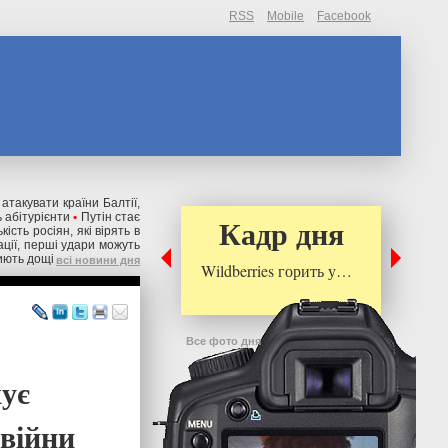
RSS
Mobile
Facebook
 атакувати країни Балтії,
 абітурієнти
•
Путін стає
Кадр дня
ькість росіян, які вірять в
ації, перші удари можуть
риють дощі
всі новини дня
Wildberries горить у…
Все фото дня
ує
 війни