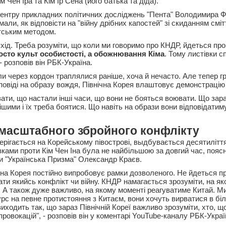
ім Чен Іра та Кім Ір Сена (його батька та діда).
ентру прикладних політичних досліджень "Пента" Володимира Ф
мали, як відповісти на "війну дрібних капостей" зі скиданням сміт
тським методом.
хід. Треба розуміти, що коли ми говоримо про КНДР, йдеться про
осто культ особистості, а обожнювання Кіма
. Тому листівки с
- розповів він РБК-Україна.
іли через кордон траплялися раніше, хоча й нечасто. Але тепер г
ідповіді на образу вождя, Північна Корея влаштовує демонстрацію
ати, що настали інші часи, що вони не бояться воювати. Що зараз
шими і їх треба боятися. Що навіть на образи вони відповідатим
 масштабного збройного конфлікту
терігається на Корейському півострові, выдбувається десятиліт
івками проти Кім Чен Іна була не найбільшою за довгий час, поя
ки "Українська Призма" Олександр Краєв.
чна Корея постійно випробовує рамки дозволеного. Не йдеться пр
ати якийсь конфлікт чи війну. КНДР намагається зрозуміти, на я
. А також дуже важливо, на якому моменті реагуватиме Китай. М
урс на певне протистояння з Китаєм, вони хочуть вирватися в бі
 виходить так, що зараз Північній Кореї важливо зрозуміти, хто, щ
ровокацій", - розповів він у коментарі YouTube-каналу РБК-Украї