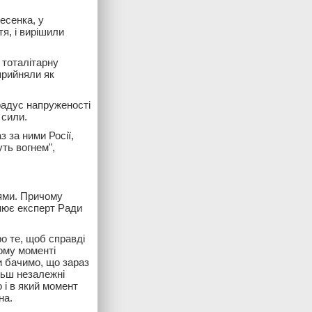
есенка, у
тя, і вирішили
 тоталітарну
прийняли як
радус напруженості
 сили.
 за ними Росії,
уть вогнем",
тями. Причому
снює експерт Ради
о те, щоб справді
кому моменті
и бачимо, що зараз
льш незалежні
о і в який момент
на.