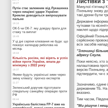
Листівки з
Минулої п'ятниці К
Путін стає залежним від Лукашенка
Пхеньяну знову до
через нищівні удари України:
такі дрони були три
Кремлю доводиться випрошувати
пальне
Державне інформац
чутками та нісені
ОК-5 чи ОК-7: яку довідку брати для
наклеп щодо лідер
стажу та виплат
Офіційний Пхеньян
серйозною провокац
У ці дні серпня клювання не буде: що
всіх засобів напад
показує календар риболова на
місяць
"Злочинці більше
адресу Сеула.
Кількість росіян, які вірять в успіх
Поки неясно, хто з
війни проти України, впала до
мінімуму з 2022 року
налаштована проти
версію Пхеньяну, 
підтвердити, чи є
Якими будуть українські зими через
зміну клімату: прогноз експертів
Зазначимо, єдине 
Зеленський доручив підготувати
державним ТБ. На 
спеціальну санкційну операцію проти
вказано.
РФ
Тим часом, Півден
Українська балістика FP-7 вже на
"Ми рішуче і нещ
сертифікації, перші удари можуть