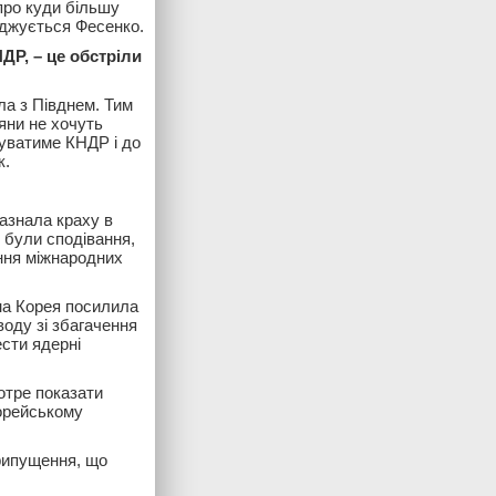
про куди більшу
оджується Фесенко.
ДР, – це обстріли
ала з Півднем. Тим
яни не хочуть
муватиме КНДР і до
к.
азнала краху в
і були сподівання,
ння міжнародних
нна Корея посилила
воду зі збагачення
сти ядерні
отре показати
Корейському
рипущення, що