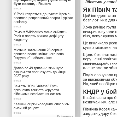
- йдеться у заяві
бути восени, - Reuters
Як Північ 
У Росії готуються до бунтів: Кремль
Цей інцидент став
посилює репресивний апарат і урізає
безпілотників для 
соціалку
Хоча раніше групи 
використовували п
Ремонт Wildberries може обійтись
кіно, популярною м
Росії в чверть річного дефіциту
бюджету
Це викликало реакц
куль з мішками, н
Місячне затемнення 28 серпня
принесе великі зміни: кого воно
Щодо безпілотникі
"струсоне" найсильніше
порушенні повітрян
північнокорейських
але не змогли збит
Долар по 49 гривень: який курс
економісти прогнозують до кінця
Подія спонукала п
2027 року
за військовими об'
Ин, який пообіцяв
Замість "Юри Унітаза" Путін
призначив танкіста керувати
КНДР у бой
військами безпілотних систем
Крайні заяви про б
незвичайним, але 
Квашені огірки холодним способом:
смачний рецепт
Північна Корея каж
завдати удару без 
Всі новини