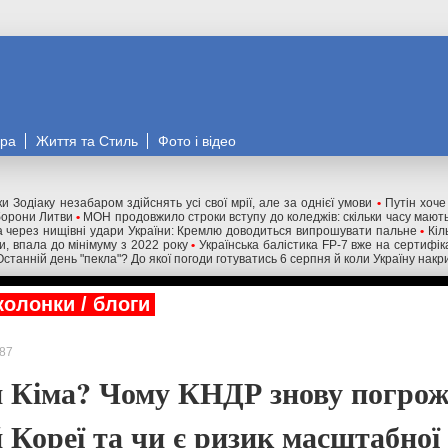
ора
Життя та Стиль
Фото і відео
и Зодіаку незабаром здійснять усі свої мрії, але за однієї умови
•
Путін хоче
оборони Литви
•
МОН продовжило строки вступу до коледжів: скільки часу мають
 через нищівні удари України: Кремлю доводиться випрошувати пальне
•
Кіл
ни, впала до мінімуму з 2022 року
•
Українська балістика FP-7 вже на сертифік
Останній день "пекла"? До якої погоди готуватись 6 серпня й коли Україну нак
колонки / блоги
87
 Кіма? Чому КНДР знову погрож
 Кореї та чи є ризик масштабної