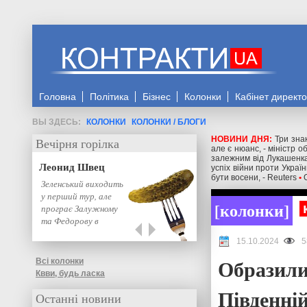
Головна
Політика
Бізнес
Колонки
Кабінет директ
КОЛОНКИ
КОЛОНКИ / БЛОГИ
НОВИНИ ДНЯ:
Три знак
Вечірня горілка
але є нюанс, - міністр 
залежним від Лукашенка
Леонид Швец
успіх війни проти Украї
бути восени, - Reuters
•
Зеленський виходить
у перший тур, але
колонки
програє Залужному
та Федорову в
другому: нове…
15.10.2024
5
Образили
Всі колонки
Квви, будь ласка
Південній
Останні новини