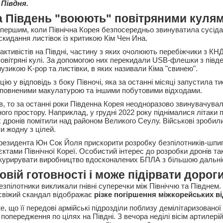
 Півдня.
та Південь "воюють" повітряними куля
 першим, коли Північна Корея безпосередньо звинуватила сусіда
скидання листівок із критикою Кім Чен Ина.
активістів на Півдні, частину з яких очолюють перебіжчики з КНД
овітряні кулі. За допомогою них перекидали USB-флешки з півд
узикою K-pop та листівки, в яких називали Кіма "свинею".
ію у відповідь з боку Півночі, яка за останні місяці запустила ти
аповненими макулатурою та іншими побутовими відходами.
в, то за останні роки Південна Корея неодноразово звинувачува
ого простору. Наприклад, у грудні 2022 року піднімалися літаки пі
 дронів помітили над районом Великого Сеулу. Військові зробили 
и жодну з цілей.
резидента Юн Сок Йоля прискорити розробку безпілотників-шпиг
єктами Північної Кореї. Особистий інтерес до розробки дронів т
 курирувати виробництво вдосконалених БПЛА з більшою дальні
овій готовності і може підірвати дорог
езпілотники викликали гнівні суперечки між Північчю та Півднем.
свіжий скандал відображає
різке погіршення міжкорейських в
е, що її передові армійські підрозділи поблизу демілітаризованої 
попередження по цілях на Півдні. З вечора неділі вісім артилері