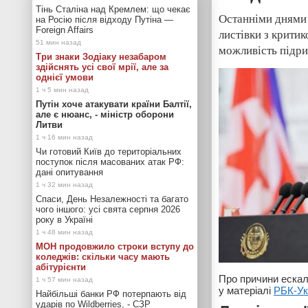
Тінь Сталіна над Кремлем: що чекає
Останніми днями 
на Росію після відходу Путіна —
Foreign Affairs
листівки з критик
можливість підрив
Три знаки Зодіаку незабаром
здійснять усі свої мрії, але за
однієї умови
Путін хоче атакувати країни Балтії,
але є нюанс, - міністр оборони
Литви
Чи готовий Київ до територіальних
поступок після масованих атак РФ:
дані опитування
Спаси, День Незалежності та багато
чого іншого: усі свята серпня 2026
року в Україні
МОН продовжило строки вступу до
коледжів: скільки часу мають
абітурієнти
Про причини ескала
у матеріалі
РБК-Ук
Найбільші банки РФ потерпають від
ударів по Wildberries, - СЗР