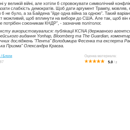
ні у великій війні, але хотіли б спровокувати символічний конфлі
зати слабкість демократів. Щоб дати аргумент Трампу, мовляв, я
 б не було, а за Байдена "йде одна війна за одною". Такий варіа
т можливий, щоб вплинути на вибори до США. Але так, щоб він 
не потрібен союзникам КНДР", - зазначив політолог.
ксту використовувалися: публікації KCNA (державного агентст
орейського видання Yonhap, Bloomberg та The Guardian, комента
ичних досліджень "Пента" Володимира Фесенка та експерта Рад
ька Призма" Олександра Краєва.
 / Блоги
Оценка материала:
87
5.0
/
2