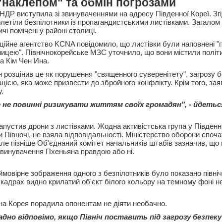
 "наклепом" та обмін погрозами
НДР виступила зі звинуваченнями на адресу Південної Кореї. Згі
летіли безпілотники із пропагандистськими листівками. Загалом
чі помічені у районі столиці.
ійне агентство KCNA повідомило, що листівки були наповнені 
тницею". Північнокорейське МЗС уточнило, що вони містили політ
а Кім Чен Ина.
 розцінив це як порушення "священного суверенітету", загрозу б
ією, яка може призвести до збройного конфлікту. Крім того, зая
у.
 не повинні ризикувати життям своїх громадян", - йдеться
апустив дрони з листівками. Жодна активістська група у Південні
 Півночі, не взяла відповідальності. Міністерство оборони споч
але пізніше Об'єднаний комітет начальників штабів зазначив, що
 звинувачення Пхеньяна правдою або ні.
ймовірне зображення одного з безпілотників було показано півн
кадрах видно крилатий об'єкт білого кольору на темному фоні не
на Корея порадила опонентам не діяти необачно.
адно відповімо, якщо Північ поставить під загрозу безпеку