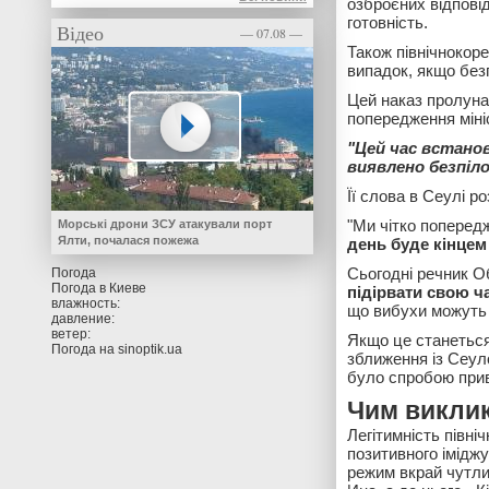
озброєних відпові
готовність.
Відео
— 07.08 —
Також північнокор
випадок, якщо без
Цей наказ пролунав
попередження міні
"Цей час встанов
виявлено безпіло
Її слова в Сеулі р
"Ми чітко попере
Морські дрони ЗСУ атакували порт
Ялти, почалася пожежа
день буде кінцем
Сьогодні речник О
Погода
Погода в
Киеве
підірвати свою ч
влажность:
що вибухи можуть 
давление:
ветер:
Якщо це станеться
Погода на
sinoptik.ua
зближення із Сеуло
було спробою приве
Чим виклик
Легітимність півн
позитивного іміджу
режим вкрай чутли