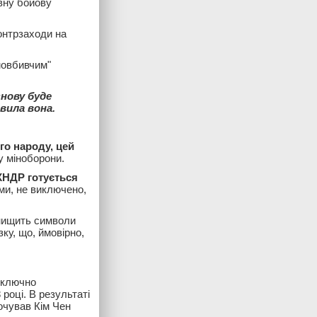
овну бойову
контрзаходи на
мовбивчим"
знову буде
вила вона.
го народу, цей
у міноборони.
КНДР готується
ами, не виключено,
знищить символи
ку, що, ймовірно,
виключно
 році. В результаті
очував Кім Чен