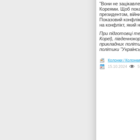
"Вони не зацікавле
Кореями. Щоб пока
президентом, війни
Показовий конфлік
на конфлікт, який 
При підготовці те
Кореї), південнок
прикладних політ
політики "Українс
Колонки / Колонки
15.10.2024
5