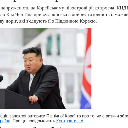
напруженість на Корейському півострові різко зросла. КНДР
ою Кім Чен Ина привела війська в бойову готовність і, можл
у доріг, які з'єднують її з Південною Кореєю.
ції, запеклої риторики Північної Кореї та про те, чи є ризики збр
раїна
. Про це повідомляють
Контракти.UA
.