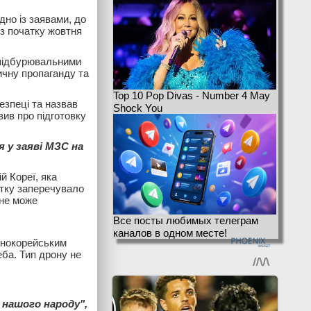
дно із заявами, до
 з початку жовтня
"підбурювальними
ичну пропаганду та
Top 10 Pop Divas - Number 4 May
езпеці та назвав
Shock You
вив про підготовку
 у заяві МЗС на
й Кореї, яка
атку заперечувало
 не може
Все посты любимых телеграм
каналов в одном месте!
ічнокорейським
ба. Тип дрону не
 нашого народу",