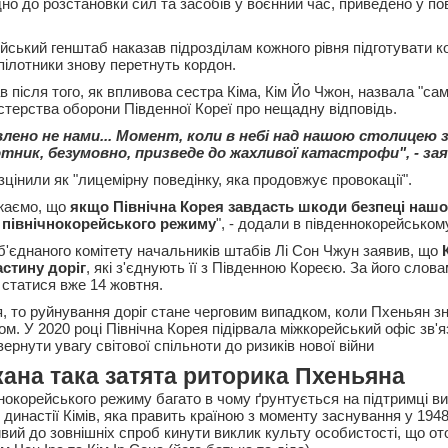
дно до розстановки сил та засобів у воєнний час, приведено у п
ейський генштаб наказав підрозділам кожного рівня підготувати 
пілотники знову перетнуть кордон.
 після того, як впливова сестра Кіма, Кім Йо Чжон, назвала "са
стерства оборони Південної Кореї про нещадну відповідь.
лено не нами... Момент, коли в небі над нашою столицею 
тник, безумовно, призведе до жахливої катастрофи", - зая
озцінили як "лицемірну поведінку, яка продовжує провокації".
джаємо, що
якщо Північна Корея завдасть шкоди безпеці нашо
 північнокорейського режиму
", - додали в південнокорейськом
б'єднаного комітету начальників штабів Лі Сон Чжун заявив, що
астину доріг
, які з'єднують її з Південною Кореєю. За його слов
статися вже 14 жовтня.
, то руйнування доріг стане черговим випадком, коли Пхеньян 
м. У 2020 році Північна Корея підірвала міжкорейський офіс зв'яз
рнути увагу світової спільноти до ризиків нової війни
ана така затята риторика Пхеньяна
ічнокорейського режиму багато в чому ґрунтується на підтримці 
 династії Кімів, яка править країною з моменту заснування у 1948
вий до зовнішніх спроб кинути виклик культу особистості, що от