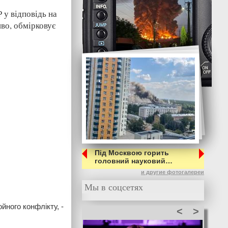
 у відповідь на
иво, обмірковує
Під Москвою горить
головний науковий…
и другие фотогалереи
Мы в соцсетях
ойного конфлікту, -
<
>