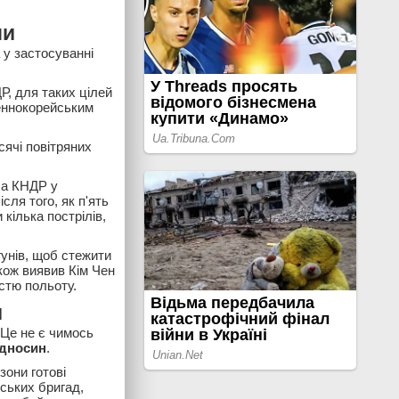
ми
 у застосуванні
Р, для таких цілей
еннокорейським
сячі повітряних
ла КНДР у
сля того, як п'ять
кілька пострілів,
унів, щоб стежити
акож виявив Кім Чен
стю польоту.
и
 Це не є чимось
ідносин
.
зони готові
йських бригад,