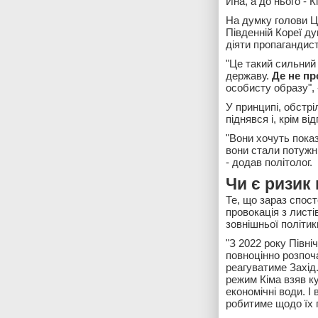
Ина, а до нього - К
На думку голови Ц
Південній Кореї ду
діяти пропагандис
"Це такий сильний 
державу.
Де не пр
особисту образу", 
У принципі, обстр
піднявся і, крім в
"Вони хочуть показ
вони стали потужні
- додав політолог.
Чи є ризик
Те, що зараз спос
провокація з лист
зовнішньої політи
"З 2022 року Півні
повноцінно розпоч
реагуватиме Захід
режим Кіма взяв к
економічні води. І
робитиме щодо їх п