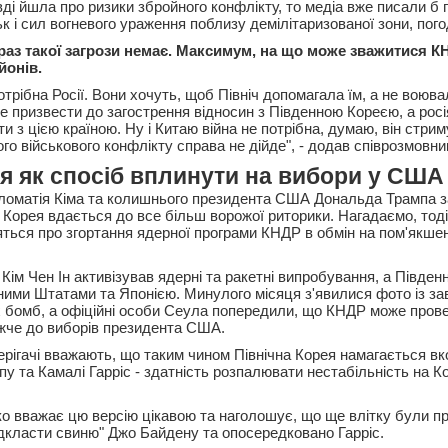
ді йшла про ризики збройного конфлікту, то медіа вже писали б 
ьк і сил вогневого ураження поблизу демілітаризованої зони, пог
араз такої загрози немає. Максимум, на що може зважитися КН
йонів.
отрібна Росії. Вони хочуть, щоб Північ допомагала їм, а не воюв
е призвести до загострення відносин з Південною Кореєю, а росі
и з цією країною. Ну і Китаю війна не потрібна, думаю, він стри
о військового конфлікту справа не дійде", - додав співрозмовни
я як спосіб вплинути на вибори у США
ипломатія Кіма та колишнього президента США Дональда Трампа з
а Корея вдається до все більш ворожої риторики. Нагадаємо, тод
ться про згортання ядерної програми КНДР в обмін на пом'якше
Кім Чен Ін активізував ядерні та ракетні випробування, а Півде
еними Штатами та Японією. Минулого місяця з'явилися фото із за
 бомб, а офіційні особи Сеула попередили, що КНДР може прове
жче до виборів президента США.
ерігачі вважають, що таким чином Північна Корея намагається вк
пу та Камалі Гарріс - здатність розпалювати нестабільність на 
 вважає цю версію цікавою та наголошує, що ще влітку були п
ідкласти свиню" Джо Байдену та опосередковано Гарріс.