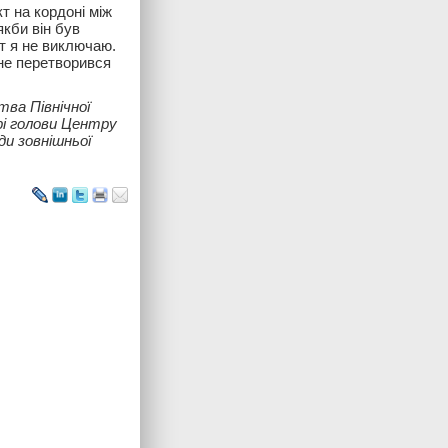
кт на кордоні між
кби він був
нт я не виключаю.
не перетворився
ва Північної
рі голови Центру
и зовнішньої