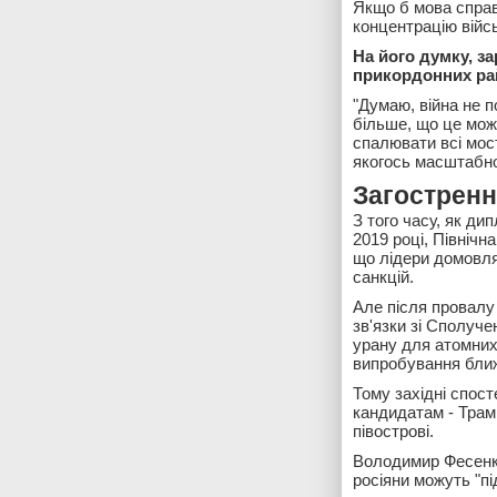
Якщо б мова справ
концентрацію війс
На його думку, з
прикордонних ра
"Думаю, війна не п
більше, що це мож
спалювати всі мост
якогось масштабног
Загостренн
З того часу, як д
2019 році, Північн
що лідери домовля
санкцій.
Але після провалу 
зв'язки зі Сполуч
урану для атомних
випробування бли
Тому західні спост
кандидатам - Трам
півострові.
Володимир Фесенко
росіяни можуть "п