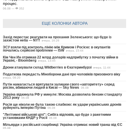
процес.
06.08 —
352
ЕЩЕ КОЛОНКИ АВТОРА
Захід перестає реагувати на прохання Зеленського: що буде із
захистом неба — NYT
вчера, 16:26
ЗСУ взяли під контроль лінію між Кримом і Росією: в окупантів
почались серйозні проблеми — ISW
вчера, 15:44
Кім Чен Ин отримав 22 млрд доларів надприбутку з початку війни в
Україні, - Bloomberg
вчера, 13:45
Дрони атакували склад Wildberries в Єкатеринбурзі
вчера, 11:44
Податкова передасть Міноборони дані про чоловіків призовного віку
вчера, 08:20
Путін намагається врятувати залишки свого «авторитету» серед
росіян, вбиваючи людей в Києві — Sky News
06.08
Україна відкинула РФ у минуле: Москва дозволила бензин стандарту
2013 року
06.08
Росія ще ніколи не була такою слабкою: як удари українських дронів
руйнують імперію Путіна
06.08
"Легітимні військові цілі": Сибіга відповів, що буде з ракетними
установками КНДР у Росії
06.08
Мільярди з російської скарбниці: Україна отримає новий транш від ЄС
05.08