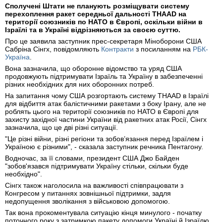
Сполучені Штати не планують розміщувати систему
перехоплення ракет середньої дальності THAAD на
території союзників по НАТО в Європі, оскільки війни в
Ізраїлі та в Україні відрізняються за своєю суттю.
Про це заявила заступник прес-секретаря Міноборони США
Сабріна Сінгх, повідомляють
Контракти
з посиланням на
РБК-
Україна
.
Вона зазначила, що оборонне відомство та уряд США
продовжують підтримувати Ізраїль та Україну в забезпеченні
різних необхідних для них оборонних потреб.
На запитання чому США розгортають систему THAAD в Ізраїлі
для відбиття атак балістичними ракетами з боку Ірану, але не
роблять цього на території союзників по НАТО в Європі для
захисту західної частини України від ракетних атак Росії, Сінгх
зазначила, що це дві різні ситуації.
"Це різні війни, різні регіони та зобов’язання перед Ізраїлем і
Україною є різними", - сказала заступник речника Пентагону.
Водночас, за її словами, президент США Джо Байден
"зобов'язався підтримувати Україну стільки, скільки буде
необхідно".
Сінгх також наголосила на важливості співпрацювати з
Конгресом у питаннях зовнішньої підтримки, задля
недопущення зволікання з військовою допомогою.
Так вона прокоментувала ситуацію кінця минулого - початку
поточного року з затримкою пакету допомоги Україні й Ізраїлю.