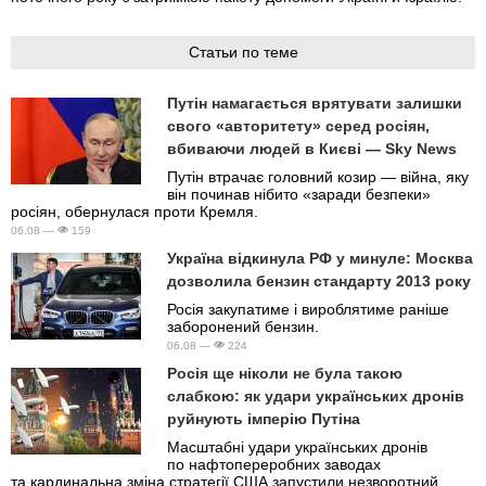
Статьи по теме
Путін намагається врятувати залишки
свого «авторитету» серед росіян,
вбиваючи людей в Києві — Sky News
Путін втрачає головний козир — війна, яку
він починав нібито «заради безпеки»
росіян, обернулася проти Кремля.
06.08 —
159
Україна відкинула РФ у минуле: Москва
дозволила бензин стандарту 2013 року
Росія закупатиме і вироблятиме раніше
заборонений бензин.
06.08 —
224
Росія ще ніколи не була такою
слабкою: як удари українських дронів
руйнують імперію Путіна
Масштабні удари українських дронів
по нафтопереробних заводах
та кардинальна зміна стратегії США запустили незворотний