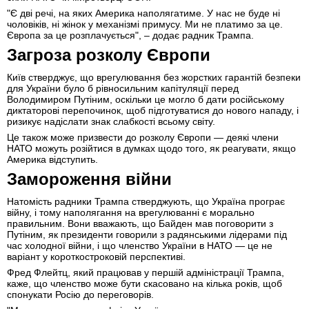
"Є дві речі, на яких Америка наполягатиме. У нас не буде ні
чоловіків, ні жінок у механізмі примусу. Ми не платимо за це.
Європа за це розплачується", – додає радник Трампа.
Загроза розколу Європи
Київ стверджує, що врегулювання без жорстких гарантій безпеки
для України було б рівносильним капітуляції перед
Володимиром Путіним, оскільки це могло б дати російському
диктаторові перепочинок, щоб підготуватися до нового нападу, і
ризикує надіслати знак слабкості всьому світу.
Це також може призвести до розколу Європи — деякі члени
НАТО можуть розійтися в думках щодо того, як реагувати, якщо
Америка відступить.
Замороження війни
Натомість радники Трампа стверджують, що Україна програє
війну, і тому наполягання на врегулюванні є морально
правильним. Вони вважають, що Байден мав поговорити з
Путіним, як президенти говорили з радянськими лідерами під
час холодної війни, і що членство України в НАТО — це не
варіант у короткостроковій перспективі.
Фред Флейтц, який працював у першій адміністрації Трампа,
каже, що членство може бути скасовано на кілька років, щоб
спонукати Росію до переговорів.