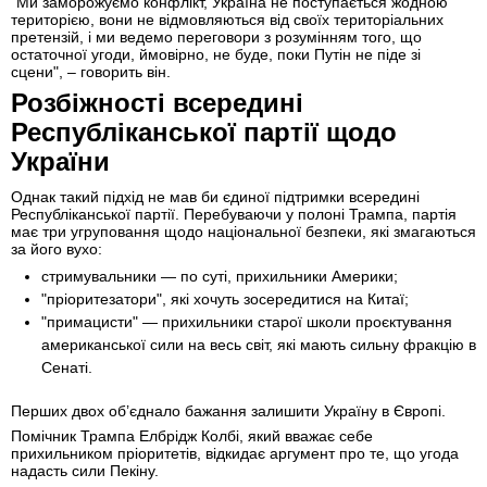
"Ми заморожуємо конфлікт, Україна не поступається жодною
територією, вони не відмовляються від своїх територіальних
претензій, і ми ведемо переговори з розумінням того, що
остаточної угоди, ймовірно, не буде, поки Путін не піде зі
сцени", – говорить він.
Розбіжності всередині
Республіканської партії щодо
України
Однак такий підхід не мав би єдиної підтримки всередині
Республіканської партії. Перебуваючи у полоні Трампа, партія
має три угруповання щодо національної безпеки, які змагаються
за його вухо:
стримувальники — по суті, прихильники Америки;
"пріоритезатори", які хочуть зосередитися на Китаї;
"примацисти" — прихильники старої школи проєктування
американської сили на весь світ, які мають сильну фракцію в
Сенаті.
Перших двох об’єднало бажання залишити Україну в Європі.
Помічник Трампа Елбрідж Колбі, який вважає себе
прихильником пріоритетів, відкидає аргумент про те, що угода
надасть сили Пекіну.