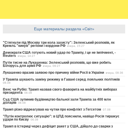
Еще материалы раздела «Світ»
"Стягнули під Москву три кола захисту": Зеленський розповів, як
Кремль "кинув" регіони і кордони РФ
вчера, 15:27
Демократи США готують новий удар по Трампу, і це не імпічмент, -
Reuters
вчера, 14:27
Путін тисне на Лукашенка: Зеленський розповів, що вже робить
Білорусь для армії РФ
вчера, 09:27
Лукашенко вразив заявою про причину війни Росії в України
вчера, 08:36
У Трампа шукають заміну режиму в Гавані серед лояльних політиків
08.08
Венс чи Рубіо: Трамп назвав свого фаворита на майбутніх виборах
президента
08.08
Суд США зупинив будівництво бальної зали Трампа за 400 млн
доларів
08.08
Трамп різко відреагував на чутки про конфлікт з Гегсетом
07.08
"Путін контролює ситуацію": в ЦПД пояснили, навіщо Росія тиражує
удари по Києву
06.08
Трамп в істериці через дефіцит ракет у США, дійшло до сварки з