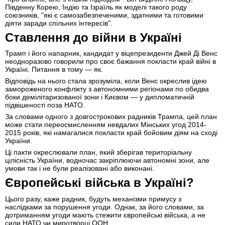
Південну Корею, Індію та Ізраїль як моделі такого роду
союзників, "які є самозабезпеченими, здатними та готовими
діяти заради спільних інтересів".
Ставлення до війни в Україні
Трамп і його напарник, кандидат у віцепрезиденти Джей Ді Венс
неодноразово говорили про своє бажання покласти край війні в
Україні. Питання в тому — як.
Відповідь на нього стала зрозуміла, коли Венс окреслив ідею
замороженого конфлікту з автономними регіонами по обидва
боки демілітаризованої зони і Києвом — у дипломатичній
підвішеності поза НАТО.
За словами одного з довгострокових радників Трампа, цей план
може стати переосмисленням невдалих Мінських угод 2014-
2015 років, які намагалися покласти край бойовим діям на сході
України.
Ці пакти окреслювали план, який зберігав територіальну
цілісність України, водночас закріплюючи автономні зони, але
умови так і не були реалізовані або виконані.
Європейські війська в Україні?
Цього разу, каже радник, будуть механізми примусу з
наслідками за порушення угоди. Однак, за його словами, за
дотриманням угоди мають стежити європейські війська, а не
сили НАТО чи миротворці ООН.