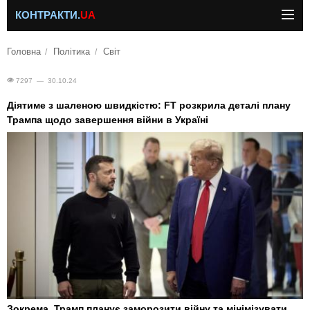
КОНТРАКТИ.
UA
Головна
Політика
Світ
7297 — 30.10.24
Діятиме з шаленою швидкістю: FT розкрила деталі плану
Трампа щодо завершення війни в Україні
Зокрема, Трамп планує заморозити війну та мінімізувати