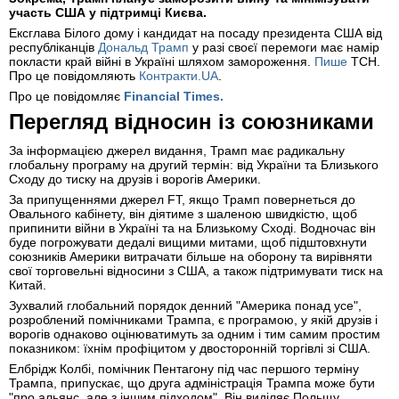
участь США у підтримці Києва.
Ексглава Білого дому і кандидат на посаду президента США від
республіканців
Дональд Трамп
у разі своєї перемоги має намір
покласти край війні в Україні шляхом замороження.
Пише
ТСН.
Про це повідомляють
Контракти.UA
.
Про це повідомляє
Financial
Times
.
Перегляд відносин із союзниками
За інформацією джерел видання, Трамп має радикальну
глобальну програму на другий термін: від України та Близького
Сходу до тиску на друзів і ворогів Америки.
За припущеннями джерел FT, якщо Трамп повернеться до
Овального кабінету, він діятиме з шаленою швидкістю, щоб
припинити війни в Україні та на Близькому Сході. Водночас він
буде погрожувати дедалі вищими митами, щоб підштовхнути
союзників Америки витрачати більше на оборону та вирівняти
свої торговельні відносини з США, а також підтримувати тиск на
Китай.
Зухвалий глобальний порядок денний "Америка понад усе",
розроблений помічниками Трампа, є програмою, у якій друзів і
ворогів однаково оцінюватимуть за одним і тим самим простим
показником: їхнім профіцитом у двосторонній торгівлі зі США.
Елбрідж Колбі, помічник Пентагону під час першого терміну
Трампа, припускає, що друга адміністрація Трампа може бути
"про альянс, але з іншим підходом". Він виділяє Польщу,