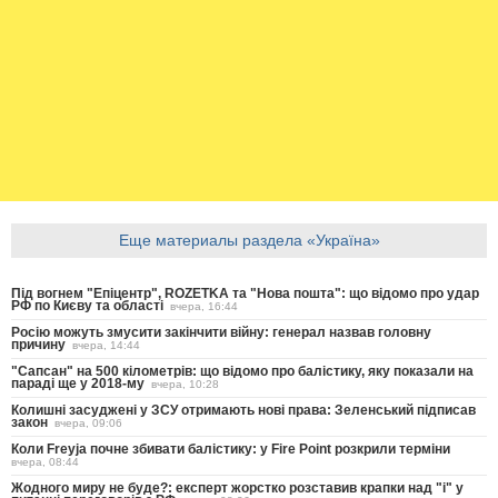
Еще материалы раздела «Україна»
Під вогнем "Епіцентр", ROZETKA та "Нова пошта": що відомо про удар
РФ по Києву та області
вчера, 16:44
Росію можуть змусити закінчити війну: генерал назвав головну
причину
вчера, 14:44
"Сапсан" на 500 кілометрів: що відомо про балістику, яку показали на
параді ще у 2018-му
вчера, 10:28
Колишні засуджені у ЗСУ отримають нові права: Зеленський підписав
закон
вчера, 09:06
Коли Freyja почне збивати балістику: у Fire Point розкрили терміни
вчера, 08:44
Жодного миру не буде?: експерт жорстко розставив крапки над "і" у