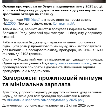
Оклади прокурорам не будуть підвищуватися у 2025 році.
У проєкті бюджету до другого читання відсутня норма про
зростання окладів на третину.
Про це пише
РБК-Україна
з посилання на проєкт закону
№
12000
. Про це повідомляють
Контракти.UA
.
Таким чином, Кабінет міністрів врахував Бюджетні висновки
Верховної Ради, ухвалені при голосуванні бюджету у першому
читанні.
Кабмін в проєкті бюджету до першого читання пропонував
підвищити розмір прожиткового мінімуму, який застосовується
для визначення посадового окладу прокурора, на 31% - з 1600
гривень до 2102 гривень.
Спочатку бюджетний комітет підтримав це підвищення окладів.
Однак при голосуванні в Раді
депутати схвалили правку
, якою
пропонувалося прибрати з документа збільшення зарплат
прокурорів на 3 млрд гривень.
Заморожені прожитковий мінімум
та мінімальна зарплата
Крім того, у проєкті бюджету до другого читання уряд залишив
норму, за якою для всіх громадян прожитковий мінімум
та
мінімальна зарплата заморожуються у 2025 році.
Документом пропонується установити з 1 січня 2025 року