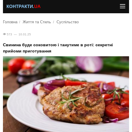
КОНТРАКТИ.
UA
Головна
Життя та Стиль
Суспільство
573 — 10.01.25
Свинина буде соковитою і танутиме в роті: секретні
прийоми приготування