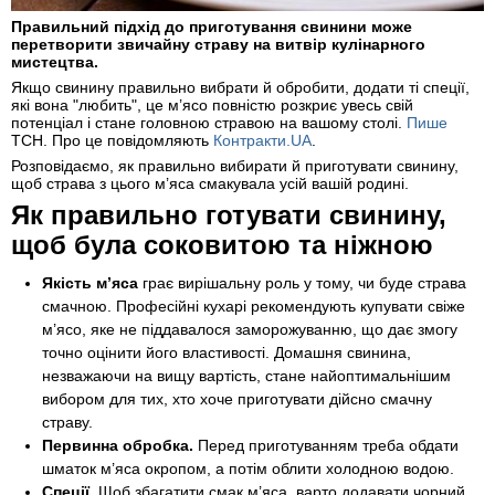
Правильний підхід до приготування свинини може
перетворити звичайну страву на витвір кулінарного
мистецтва.
Якщо свинину правильно вибрати й обробити, додати ті спеції,
які вона "любить", це м’ясо повністю розкриє увесь свій
потенціал і стане головною стравою на вашому столі.
Пише
ТСН. Про це повідомляють
Контракти.UA
.
Розповідаємо, як правильно вибирати й приготувати свинину,
щоб страва з цього м’яса смакувала усій вашій родині.
Як правильно готувати свинину,
щоб була соковитою та ніжною
Якість м’яса
грає вирішальну роль у тому, чи буде страва
смачною. Професійні кухарі рекомендують купувати свіже
м’ясо, яке не піддавалося заморожуванню, що дає змогу
точно оцінити його властивості. Домашня свинина,
незважаючи на вищу вартість, стане найоптимальнішим
вибором для тих, хто хоче приготувати дійсно смачну
страву.
Первинна обробка.
Перед приготуванням треба обдати
шматок м’яса окропом, а потім облити холодною водою.
Спеції.
Щоб збагатити смак м’яса, варто додавати чорний