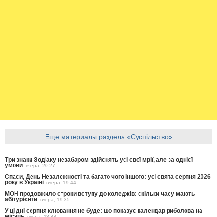
Еще материалы раздела «Суспільство»
Три знаки Зодіаку незабаром здійснять усі свої мрії, але за однієї
умови
вчера, 20:27
Спаси, День Незалежності та багато чого іншого: усі свята серпня 2026
року в Україні
вчера, 19:44
МОН продовжило строки вступу до коледжів: скільки часу мають
абітурієнти
вчера, 19:35
У ці дні серпня клювання не буде: що показує календар риболова на
місяць
вчера, 18:44