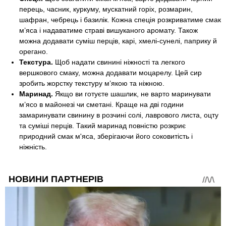
перець, часник, куркуму, мускатний горіх, розмарин,
шафран, чебрець і базилік. Кожна спеція розкриватиме смак
м’яса і надаватиме страві вишуканого аромату. Також
можна додавати суміш перців, карі, хмелі-сунелі, паприку й
орегано.
Текстура.
Щоб надати свинині ніжності та легкого
вершкового смаку, можна додавати моцарелу. Цей сир
зробить жорстку текстуру м’якою та ніжною.
Маринад.
Якщо ви готуєте шашлик, не варто маринувати
м’ясо в майонезі чи сметані. Краще на дві години
замаринувати свинину в розчині солі, лаврового листа, оцту
та суміші перців. Такий маринад повністю розкриє
природний смак м'яса, зберігаючи його соковитість і
ніжність.