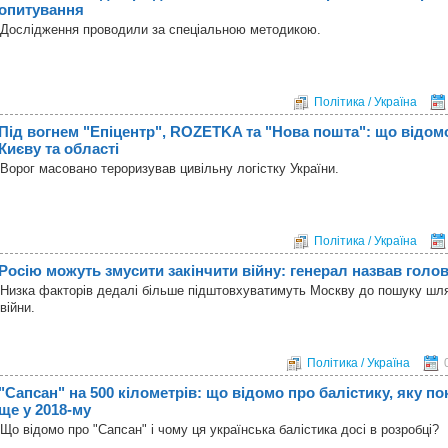
опитування
Дослідження проводили за спеціальною методикою.
Політика / Україна
Під вогнем "Епіцентр", ROZETKA та "Нова пошта": що відом
Києву та області
Ворог масовано тероризував цивільну логістку України.
Політика / Україна
Росію можуть змусити закінчити війну: генерал назвав голо
Низка факторів дедалі більше підштовхуватимуть Москву до пошуку шл
війни.
Політика / Україна
"Сапсан" на 500 кілометрів: що відомо про балістику, яку по
ще у 2018-му
Що відомо про "Сапсан" і чому ця українська балістика досі в розробці?