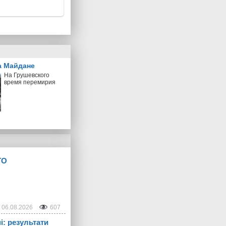
а Майдане
На Грушевского
время перемирия
ТО
06.08.2026
607
і: результати