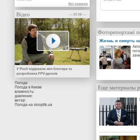
Всі новини
Відео
— 05.08 —
Фоторепортажі п
Жизнь и смерть н
Акт
гото
зач
У Росії підірвали міл-блогера та
розробника FPV-дронів
Погода
Еще материалы р
Погода в
Киеве
влажность:
давление:
ветер:
Погода на
sinoptik.ua