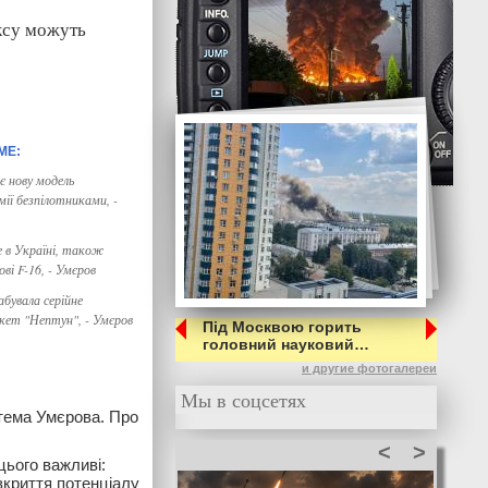
ксу можуть
є нову модель
мії безпілотниками, -
е в Україні, також
ві F-16, - Умєров
бувала серійне
кет "Нептун", - Умєров
Під Москвою горить
головний науковий…
и другие фотогалереи
Мы в соцсетях
тема Умєрова. Про
<
>
цього важливі:
зкриття потенціалу