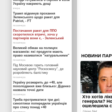
Україну накриють дощі
Трамп відкинув прохання
Зеленського щодо ракет для
Patriot, - FT
Постачання ракет для ППО
скоротилося втричі, хоча у
партнерів вони є, - Зеленський
Великий обман на полицях
магазинів: які продукти мають
право називатися "натуральними"
Під Москвою горить головний
науковий центр "Роскосмосу", де
розробляють балістику
Україну розжарить до +40, але
похолодання вже близько: Діденко
назвала точні дати
Треба протриматися три дні:
синоптики попередили українців
про спеку понад +40