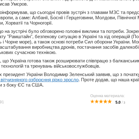
писав Умєров.
 поінформував, що сьогодні провів зустріч з главами МЗС та пред
вропи, а саме: Албанії, Боснії і Герцеговини, Молдови, Північної 
, Хорватії та Чорногорії.
о на зустрічі було обговорено головні виклики та потреби. Зокре
ту "Рамштайн", безпекову ситуацію в Україні та хід операцій (По
 і Чорне море), а також основі потреби Сил оборони України. Мо
сштабування виробництва дронів, постачання засобів далекобі
ькових сучасною технікою.
в, що Україна готова також розширювати співпрацю з балканськи
технологій та тренувань військовослужбовців.
х президент України Володимир Зеленський заявив, що з почат
вітчизняного озброєння різко зросло
. Проте додав, що наша краї
и з боку ЄС та США.
Оценка материала:
91
5.0
/
3