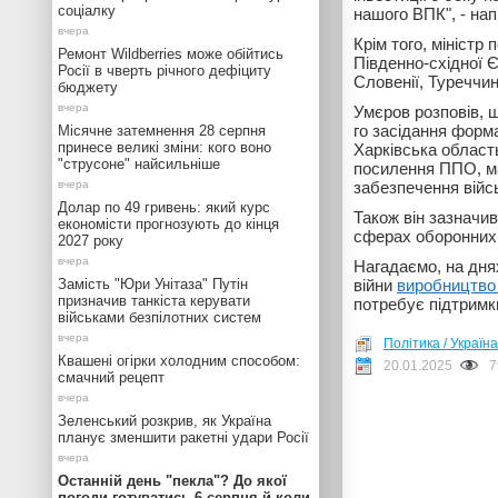
соціалку
нашого ВПК", - на
Крім того, міністр
Ремонт Wildberries може обійтись
Південно-східної Є
Росії в чверть річного дефіциту
Словенії, Туреччини
бюджету
Умєров розповів, щ
го засідання форма
Місячне затемнення 28 серпня
принесе великі зміни: кого воно
Харківська область
"струсоне" найсильніше
посилення ППО, ма
забезпечення війс
Долар по 49 гривень: який курс
Також він зазначи
економісти прогнозують до кінця
сферах оборонних 
2027 року
Нагадаємо, на дня
Замість "Юри Унітаза" Путін
війни
виробництво 
призначив танкіста керувати
потребує підтримк
військами безпілотних систем
Політика / Україна
Квашені огірки холодним способом:
20.01.2025
7
смачний рецепт
Зеленський розкрив, як Україна
планує зменшити ракетні удари Росії
Останній день "пекла"? До якої
погоди готуватись 6 серпня й коли