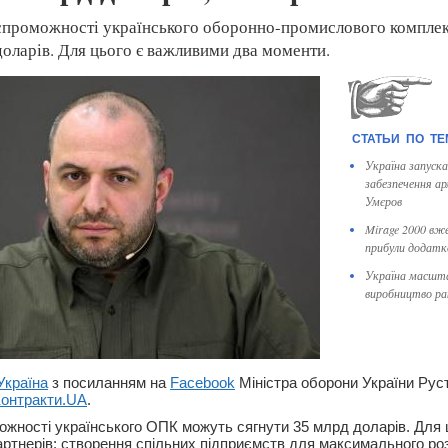
 спроможності українського оборонно-промислового компле
доларів. Для цього є важливими два моменти.
Україна запуска
забезпечення ар
Умєров
Mirage 2000 вж
прибули додатко
Україна масшта
виробництво ра
Україна
з посиланням на
Facebook
Міністра оборони України Рус
онтракти.UA
.
можності українського ОПК можуть сягнути 35 млрд доларів. Для 
партнерів; створення спільних підприємств для максимального ро