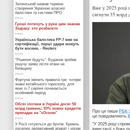
Зеленський назвав терміни
Вже у 2025 році
створення Україною власної
балістики та системи ПРО
сягнути 35 млрд 
Гроші потечуть у руки цим знакам
Зодіаку: хто розбагатіє
Українська балістика FP-7 вже на
сертифікації, перші удари можуть
бути восени, - Reuters
"Рішення будуть": Буданов зробив
рішучу заяву після атаки на
Київщину
Фортуна змінить правила гри: чотири
знаки китайського гороскопу, для
яких із 7 серпня починається
особливий період
Обсяг іпотеки в Україні досяг 50
млрд гривень: 93% нових кредитів
Про це пише
РБК-
припадає на "єОселю"
це повідомляють
К
"У 2025 році спро
У Росії готуються до бунтів: Кремль
посилює репресивний апарат і урізає
інвестиції з боку 