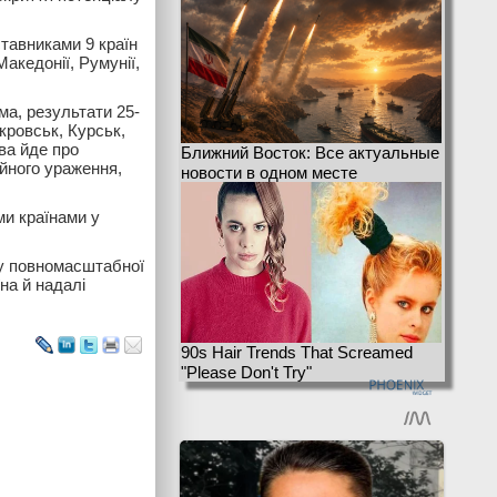
ставниками 9 країн
Македонії, Румунії,
ма, результати 25-
кровськ, Курськ,
ва йде про
Ближний Восток: Все актуальные
йного ураження,
новости в одном месте
ми країнами у
ку повномасштабної
на й надалі
90s Hair Trends That Screamed
"Please Don't Try"