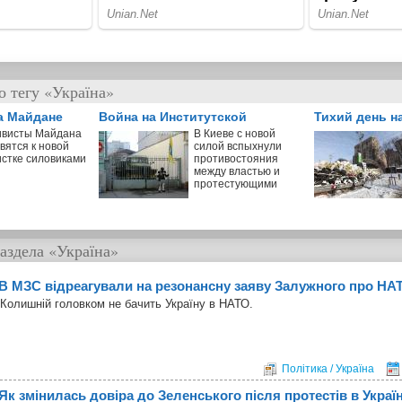
о тегу «Україна»
а Майдане
Война на Институтской
Тихий день н
ивисты Майдана
В Киеве с новой
вятся к новой
силой вспыхнули
истке силовиками
противостояния
между властью и
протестующими
аздела
«Україна»
В МЗС відреагували на резонансну заяву Залужного про НА
Колишній головком не бачить Україну в НАТО.
Політика / Україна
Як змінилась довіра до Зеленського після протестів в Україн