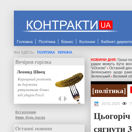
Головна
Політика
Бізнес
Колонки
Кабінет директ
ПОЛІТИКА
УКРАЇНА
НОВИНИ ДНЯ:
Гроші по
Вечірня горілка
удари можуть бути восе
"єОселю"
•
Останній день
Леонид Швец
Зеленського щодо ракет
Зеленський
•
Великий об
Корецький розповів,
як держава
політика
рятуватиме бізнес
від ударів Росії
20.01.2025
7
Цьогоріч
Всі колонки
Квви, будь ласка
сягнути 3
Останні новини