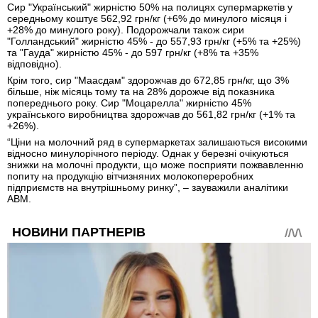
Сир "Український" жирністю 50% на полицях супермаркетів у
середньому коштує 562,92 грн/кг (+6% до минулого місяця і
+28% до минулого року). Подорожчали також сири
"Голландський" жирністю 45% - до 557,93 грн/кг (+5% та +25%)
та "Гауда" жирністю 45% - до 597 грн/кг (+8% та +35%
відповідно).
Крім того, сир "Маасдам" здорожчав до 672,85 грн/кг, що 3%
більше, ніж місяць тому та на 28% дорожче від показника
попереднього року. Сир "Моцарелла" жирністю 45%
українського виробництва здорожчав до 561,82 грн/кг (+1% та
+26%).
“Ціни на молочний ряд в супермаркетах залишаються високими
відносно минулорічного періоду. Однак у березні очікуються
знижки на молочні продукти, що може посприяти пожвавленню
попиту на продукцію вітчизняних молокопереробних
підприємств на внутрішньому ринку”, – зауважили аналітики
АВМ.