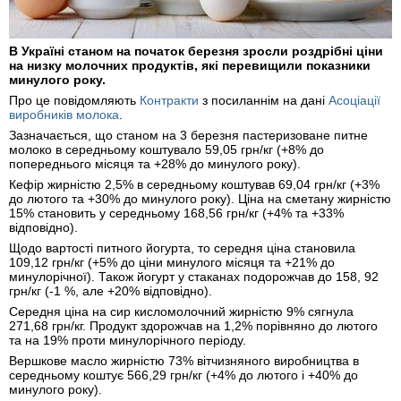
В Україні станом на початок березня зросли роздрібні ціни
на низку молочних продуктів, які перевищили показники
минулого року.
Про це повідомляють
Контракти
з посиланнім на дані
Асоціації
виробників молока
.
Зазначається, що станом на 3 березня пастеризоване питне
молоко в середньому коштувало 59,05 грн/кг (+8% до
попереднього місяця та +28% до минулого року).
Кефір жирністю 2,5% в середньому коштував 69,04 грн/кг (+3%
до лютого та +30% до минулого року). Ціна на сметану жирністю
15% становить у середньому 168,56 грн/кг (+4% та +33%
відповідно).
Щодо вартості питного йогурта, то середня ціна становила
109,12 грн/кг (+5% до ціни минулого місяця та +21% до
минулорічної). Також йогурт у стаканах подорожчав до 158, 92
грн/кг (-1 %, але +20% відповідно).
Середня ціна на сир кисломолочний жирністю 9% сягнула
271,68 грн/кг. Продукт здорожчав на 1,2% порівняно до лютого
та на 19% проти минулорічного періоду.
Вершкове масло жирністю 73% вітчизняного виробництва в
середньому коштує 566,29 грн/кг (+4% до лютого і +40% до
минулого року).