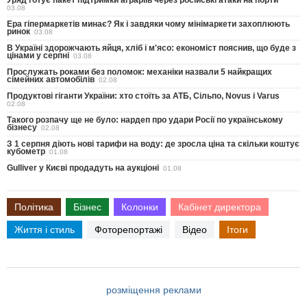
Уряд готує пакет підтримки аграріїв через російські атаки на порти
03.08
Ера гіпермаркетів минає? Як і завдяки чому мінімаркети захоплюють
ринок
03.08
В Україні здорожчають яйця, хліб і м'ясо: економіст пояснив, що буде з
цінами у серпні
03.08
Прослужать роками без поломок: механіки назвали 5 найкращих
сімейних автомобілів
02.08
Продуктові гіганти України: хто стоїть за АТБ, Сільпо, Novus і Varus
02.08
Такого розпачу ще не було: нардеп про удари Росії по українському
бізнесу
02.08
З 1 серпня діють нові тарифи на воду: де зросла ціна та скільки коштує
кубометр
01.08
Gulliver у Києві продадуть на аукціоні
01.08
Політика
Бізнес
Колонки
Кабінет директора
Життя і стиль
Фоторепортажі
Відео
Ітоги
розміщення реклами