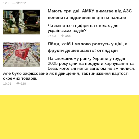
12.03 —
522
Мають три дні. АМКУ вимагає від АЗС
пояснити підвищення цін на пальне
Чи зміняться цифри на стелах для
українських водіїв?
05.03 —
456
Яйця, хліб і молоко ростуть у ціні, а
фрукти дешевшають: огляд цін
На споживчому ринку України у грудні
2025 року ціни на продукти харчування та
безалкогольні напої загалом не змінилися.
Але було зафіксоване як підвищення, так і зниження вартості
окремих товарів.
10.01 —
620