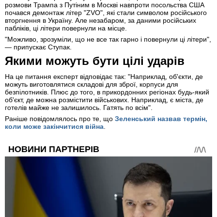
розмови Трампа з Путіним в Москві навпроти посольства США
почався демонтаж літер "ZVO", які стали символом російського
вторгнення в Україну. Але незабаром, за даними російських
пабліків, ці літери повернули на місце.
"Можливо, зрозуміли, що не все так гарно і повернули ці літери",
— припускає Ступак.
Якими можуть бути цілі ударів
На це питання експерт відповідає так: "Наприклад, об'єкти, де
можуть виготовлятися складові для зброї, корпуси для
безпілотників. Плюс до того, в прикордонних регіонах будь-який
об'єкт, де можна розмістити військових. Наприклад, є міста, де
готелів майже не залишилось. Гатять по всім".
Раніше повідомлялось про те, що
Зеленський назвав термін,
коли може закінчитися війна
.