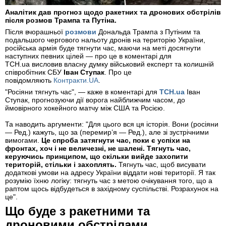
Аналітик дав прогноз щодо ракетних та дронових обстрілів
після розмов Трампа та Путіна.
Після вчорашньої
розмови
Дональда Трампа з Путіним та
подальшого чергового нальоту дронів на територію України,
російська армія буде тягнути час, маючи на меті досягнути
наступних певних цілей — про це в коментарі для
ТСН.ua висловив власну думку військовий експерт та колишній
співробітник СБУ
Іван Ступак
. Про це
повідомляють
Контракти.UA
.
"Росіяни тягнуть час", — каже в коментарі для
ТСН.ua
Іван
Ступак, прогнозуючи дії ворога найближчим часом, до
ймовірного хокейного матчу між США та Росією.
Та наводить аргументи: "Для цього вся ця історія. Вони (росіяни
— Ред.) кажуть, що за (перемир’я — Ред.), але зі зустрічними
вимогами.
Це спроба затягнути час, поки є успіхи на
фронтах, хоч і не величезні, не шалені. Тягнуть час,
керуючись принципом, що скільки вийде захопити
територій, стільки і захоплять.
Тягнуть час, щоб висувати
додаткові умови на адресу України віддати нові території. Я так
розумію їхню логіку: тягнуть час з метою очікування того, що а
раптом щось відбудеться в західному суспільстві. Розрахунок на
це".
Що буде з ракетними та
дроновими обстрілами