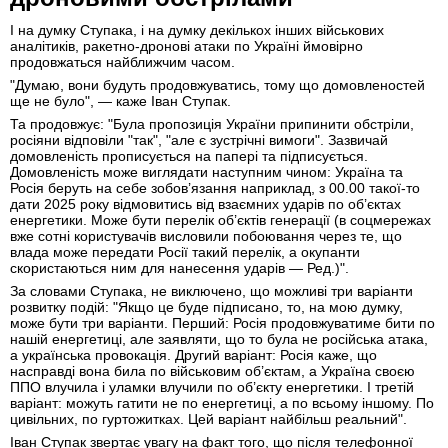
І на думку Ступака, і на думку декількох інших військових
аналітиків, ракетно-дронові атаки по Україні ймовірно
продовжаться найближчим часом.
"Думаю, вони будуть продовжуватись, тому що домовленостей
ще не було", — каже Іван Ступак.
Та продовжує: "Була пропозиція України припинити обстріли,
росіяни відповіли "так", "але є зустрічні вимоги". Зазвичай
домовленість прописується на папері та підписується.
Домовленість може виглядати наступним чином: Україна та
Росія беруть на себе зобов’язання наприклад, з 00.00 такої-то
дати 2025 року відмовитись від взаємних ударів по об’єктах
енергетики. Може бути перелік об’єктів генерації (в соцмережах
вже сотні користувачів висловили побоювання через те, що
влада може передати Росії такий перелік, а окупанти
скористаються ним для нанесення ударів — Ред.)".
За словами Ступака, не виключено, що можливі три варіанти
розвитку подій: "Якщо це буде підписано, то, на мою думку,
може бути три варіанти. Перший: Росія продовжуватиме бити по
нашій енергетиці, але заявляти, що то була не російська атака,
а українська провокація. Другий варіант: Росія каже, що
насправді вона била по військовим об’єктам, а Україна своєю
ППО влучила і уламки влучили по об’єкту енергетики. І третій
варіант: можуть гатити не по енергетиці, а по всьому іншому. По
цивільних, по гуртожитках. Цей варіант найбільш реальний".
Іван Ступак звертає увагу на факт того, що після телефонної