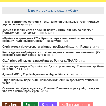
Еще материалы раздела «Світ»
"Путін контролює ситуацію": в ЦПД пояснили, навіщо Росія тиражує
удари по Києву
вчера, 16:28
Трамп в істериці через дефіцит ракет у США, дійшло до сварки з
Пентагоном — всі деталі
вчера, 12:44
«Путін сам зруйнував РФ»: Кремль переживає найгірші часи від
розпаду Радянського Союзу — Newsweek
05.08
Сирія готова різко скоротити імпорт російської нафти, - Reuters
05.08
Росія здатна мобілізувати сотні тисяч, але є нюанс: ексчиновник ЦРУ
розкрив головний страх Путіна
04.08
США різко збільшують виробництво Patriot та THAAD
04.08
Момент для миру в Україні може бути втрачений: що Трамп має зробити
негайно – NYT
04.08
Єдиний НПЗ у Грузії відмовився від російської нафти
04.08
Лідер Північної Кореї зник: навколо Кім Чен Ина зростають тривожні
чутки
03.08
Союзник, що відвернувся від Кремля: Пашинян подав у відставку —
хто став новим прем’єром
03.08
Політика
Бізнес
Колонки
Кабінет директора