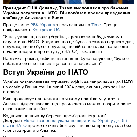
Президент США Дональд Трамп висловився про бажання
України вступити в НАТО. Він пов'язав процес приєднання
країни до Альянсу з війною.
Про це пише
РБК-Україна
з посиланням на
Time
. Про це
повідомляють
Контракти.UA
.
"Я не думаю, що вони (Україна, - ред) коли-небудь зможуть
вступити до НАТО. Я думаю, що це було - з самого першого дня,
я думаю, що це було, я думаю, що війна почалася, коли вони
почали говорити про вступ до НАТО", - сказав він.
На думку Трампа, якби це питання не було порушено, "було б
набагато більше шансів, що вона не почалася б".
Вступ України до НАТО
Україна розраховувала отримати офіційне запрошення до НАТО
на саміті у Вашингтоні в липні 2024 року, однак цього так і не
сталося.
Київ продовжує наполягати на чіткому плані вступу, але в
Альянсі підкреслювали, що про членство можна говорити лише
після закінчення війни.
Водночас на початку березня прем'єр-міністр Італії
Джорджія
Мелоні запропонувала поширити на Україну дію 5-ї
статті НАТО
про колективну безпеку. І це вона пропонувала без
членства країни в Альянсі.