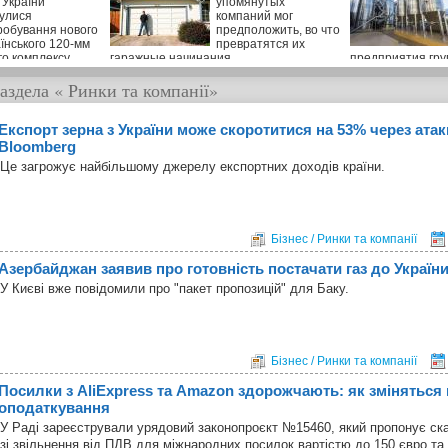
 України
упомянутых
булися
компаний мог
робування нового
предположить, во что
їнського 120-мм
превратятся их
го комплексу
гаражные начинания
предприятия гр
був присутній
Inkerman Internat
аздела
« Ринки та компанії»
льної безпеки і
сандр Турчинов.
Експорт зерна з України може скоротитися на 53% через атак
Bloomberg
Це загрожує найбільшому джерелу експортних доходів країни.
Бізнес / Ринки та компанії
Азербайджан заявив про готовність постачати газ до Україн
У Києві вже повідомили про "пакет пропозицій" для Баку.
Бізнес / Ринки та компанії
Посилки з AliExpress та Amazon здорожчають: як зміняться
оподаткування
У Раді зареєстрували урядовий законопроєкт №15460, який пропонує ска
зі звільнення від ПДВ для міжнародних посилок вартістю до 150 євро та