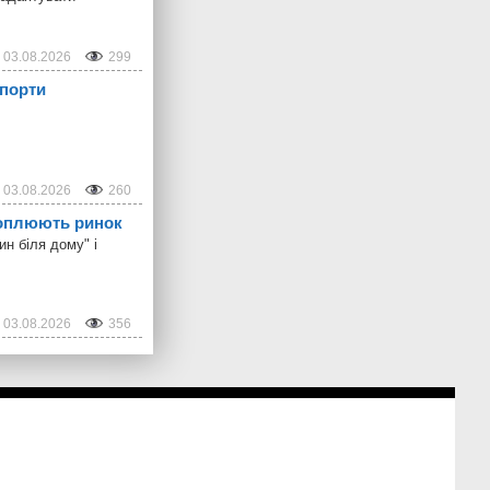
03.08.2026
299
 порти
03.08.2026
260
ахоплюють ринок
н біля дому" і
03.08.2026
356