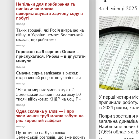
Не тільки для прибирання та
За 4 місяці 2025
випічки: як можна
використовувати харчову соду в
побуті
Таких грошей, які Росія витрачає на
війну, в України немає: Зеленський
сказав, що робитиме
Гороскоп на 9 серпня: Овнам –
прислухатися, Рибам – відпустити
минуле
Смачна сирна запіканка з рисом:
старовинний рецепт по-українськи
"Не для мирних умов готують":
Зеленський заявив про загрозу 50
У перші чотири міс
тисяч військових КНДР на боці РФ
припинили роботу. 
із 2024 роком, кол
Одна склянка у злив — і про
Попри зростання кіл
засмічення труб можна забути на
рік: корисний лайфгак
загальна динаміка 
Найбільше нових бі
(7,6%) областях. 
Путін тисне на Лукашенка:
Зеленський розповів, що вже робить