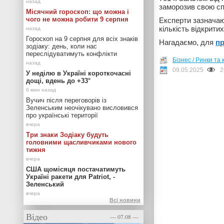
заморозив свою сп
Місячний гороскоп: що можна і
чого не можна робити 9 серпня
Експерти зазначаю
кількість відкрит
Гороскоп на 9 серпня для всіх знаків
Нагадаємо, для
пр
зодіаку: день, коли нас
переслідуватимуть конфлікти
Бізнес / Ринки та 
09.05.2025
2
У неділю в Україні короткочасні
дощі, вдень до +33°
Вучич після переговорів із
Зеленським неочікувано висловився
про українські території
Три знаки Зодіаку будуть
головними щасливчиками нового
тижня
США щомісяця постачатимуть
Україні ракети для Patriot, -
Зеленський
Всі новини
Відео
— 07.08 —