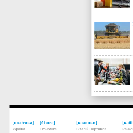
політика
бізнес
колонки
кабі
Україна
Економіка
Віталій Портніков
Ранко