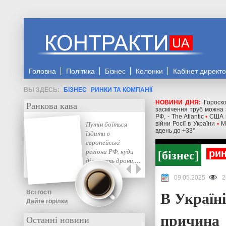
Головна
Політика
Бізнес
Колонки
Кабінет директ
БІЗНЕС
РИНКИ ТА КОМПАНІЇ
НОВИНИ ДНЯ:
Гороск
Ранкова кава
засмічення труб можна 
РФ, - The Atlantic
•
США м
Путін боїться
війни Росії в України
•
М
вдень до +33°
їздити в
європейські
бізнес
регіони РФ, куди
рин
дістають дрони,…
09.05.2025
2
В Україн
Всі гості
Дайте горілки
причина
Останні новини