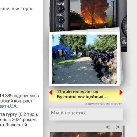
ьше, ніж торік.
11 днів пошуків: на
19 895 підприємців
Буковині поліцейські…
різкий контраст
и другие фотогалереи
акти.UA
.
Мы в соцсетях
та гурту (6,2 тис.),
яно з 2024 роком.
та Львівській
<
>