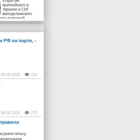
открытие
крупнейшего в
Украине и СНГ
винодельческого
уппы компаний
ional
и РФ на порти, -
08.08.2026
224
и
06.08.2026
272
 правила
сувати пільгу
 адаптувати