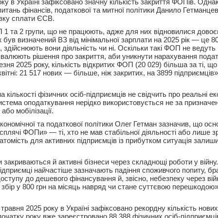
ку в Україні зафіксовано значну кількість закриття ФОПів. Однак
питань фінансів, податкової та митної політики Данило Гетманце
зку сплати ЄСВ.
1 та 2 групи, що не працюють, адже для них відновилися довоє
був визначений ВЗ від мінімальної зарплати на 2025 рік — це 80
, здійснюють вони діяльність чи ні. Оскільки такі ФОП не ведуть
ухвалюють рішення про закриття, аби уникнути нарахування подат
зня 2025 року, кількість відкритих ФОП (20 029) більша за ті, що
 квітні: 21 517 нових — більше, ніж закритих, на 3899 підприємців
на кількості фізичних осіб-підприємців не свідчить про реальні ек
стема оподаткування нерідко використовується не за призначе
 або мобілізації.
кономічної та податкової політики Олег Гетман зазначив, що осн
«сплячі ФОПи» — ті, хто не мав стабільної діяльності або лише зр
атомість для активних підприємців із прибутком ситуація залиш
и закриваються й активні бізнеси через складнощі роботи у війн
підприємці найчастіше зазначають падіння споживчого попиту, бр
доступу до дешевого фінансування й, звісно, небезпеку через вій
й збір у 800 грн на місяць навряд чи стане суттєвою перешкодою
травня 2025 року в Україні зафіксовано рекордну кількість нови
початку року вже зареєстровано 88 388 фізичних осіб-підприємців