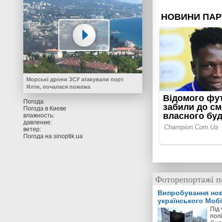
Морські дрони ЗСУ атакували порт
Ялти, почалася пожежа
Погода
Погода в
Киеве
влажность:
давление:
ветер:
Погода на
sinoptik.ua
Фоторепортажі по
Випробування но
українського Моб
мінометного комп
Під 
пол