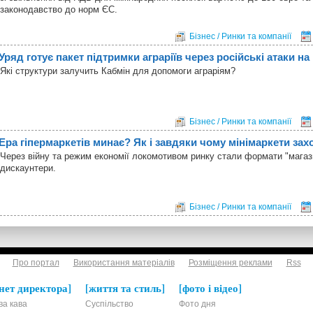
законодавство до норм ЄС.
Бізнес / Ринки та компанії
Уряд готує пакет підтримки аграріїв через російські атаки на
Які структури залучить Кабмін для допомоги аграріям?
Бізнес / Ринки та компанії
Ера гіпермаркетів минає? Як і завдяки чому мінімаркети з
Через війну та режим економії локомотивом ринку стали формати "магази
дискаунтери.
Бізнес / Ринки та компанії
Про портал
Використання матеріалів
Розміщення реклами
Rss
нет директора
життя та стиль
фото і відео
ва кава
Суспільство
Фото дня