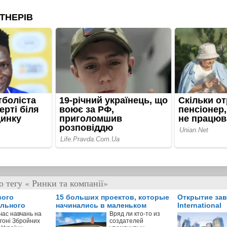
 тегу « Ринки та компанії»
вого
15 больших проектов, которые
Открытие зав
ільного
начинались в маленьком
International
лексу
гараже
час навчань на
Вряд ли кто-то из
ігоні Збройних
создателей