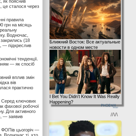
, як пояснив
в, це сталося через
нні правила
0 грн на місяць
 реальну
ку. Водночас,
 закрились (18
Ближний Восток: Все актуальные
», — підкреслив
новости в одном месте
ономічні тенденції.
нням — як спосіб
овний вплив змін
ідка вів
илася практично
I Bet You Didn't Know It Was Really
у. Серед ключових
Happening?
ак фахової робочої
ну. Для активного
», — заявив
х ФОПів цьогоріч —
. Водночас ті, хто