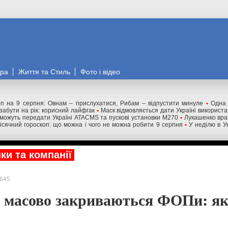
ора
Життя та Стиль
Фото і відео
оп на 9 серпня: Овнам – прислухатися, Рибам – відпустити минуле
•
Одна 
забути на рік: корисний лайфгак
•
Маск відмовляється дати Україні використат
ожуть передати Україні ATACMS та пускові установки M270
•
Лукашенко вра
ісячний гороскоп: що можна і чого не можна робити 9 серпня
•
У неділю в Ук
ки та компанії
645
і масово закриваються ФОПи: я