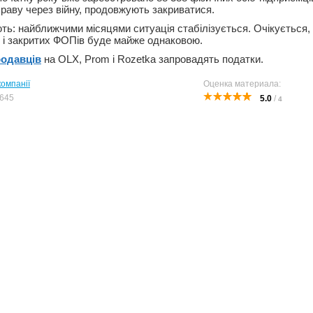
раву через війну, продовжують закриватися.
ть: найближчими місяцями ситуація стабілізується. Очікується, 
их і закритих ФОПів буде майже однаковою.
одавців
на OLX, Prom і Rozetka запровадять податки.
компанії
Оценка материала:
645
5.0
/
4