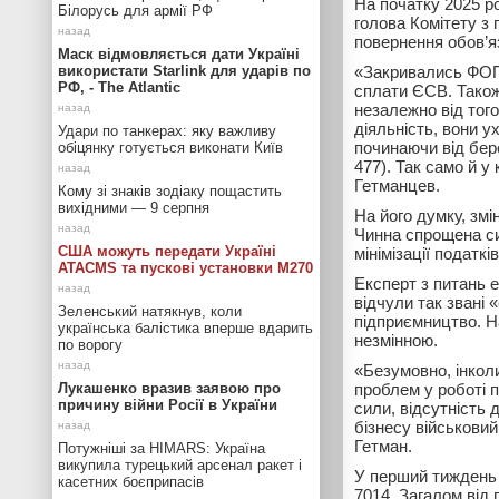
На початку 2025 ро
Білорусь для армії РФ
голова Комітету з 
повернення обов’я
Маск відмовляється дати Україні
використати Starlink для ударів по
«Закривались ФОП 
РФ, - The Atlantic
сплати ЄСВ. Також 
незалежно від того
діяльність, вони 
Удари по танкерах: яку важливу
починаючи від бере
обіцянку готується виконати Київ
477). Так само й у
Гетманцев.
Кому зі знаків зодіаку пощастить
вихідними — 9 серпня
На його думку, змі
Чинна спрощена си
США можуть передати Україні
мінімізації податків
ATACMS та пускові установки M270
Експерт з питань е
відчули так звані 
Зеленський натякнув, коли
підприємництво. Н
українська балістика вперше вдарить
незмінною.
по ворогу
«Безумовно, інкол
Лукашенко вразив заявою про
проблем у роботі 
причину війни Росії в України
сили, відсутність 
бізнесу військови
Гетман.
Потужніші за HIMARS: Україна
викупила турецький арсенал ракет і
У перший тиждень 
касетних боєприпасів
7014. Загалом від 