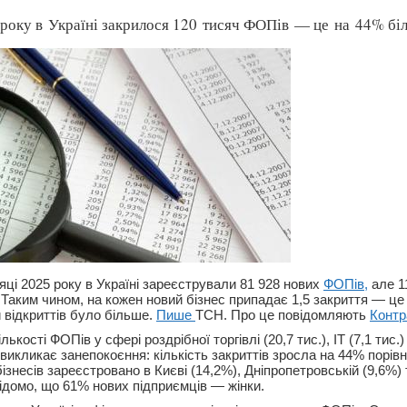
 року в Україні закрилося 120 тисяч ФОПів — це на 44% біл
яці 2025 року в Україні зареєстрували 81 928 нових
ФОПів,
але 1
Таким чином, на кожен новий бізнес припадає 1,5 закриття — це 
и відкриттів було більше.
Пише
ТСН. Про це повідомляють
Контр
ькості ФОПів у сфері роздрібної торгівлі (20,7 тис.), IT (7,1 тис.) 
викликає занепокоєння: кількість закриттів зросла на 44% порівн
знесів зареєстровано в Києві (14,2%), Дніпропетровській (9,6%) 
Відомо, що 61% нових підприємців — жінки.