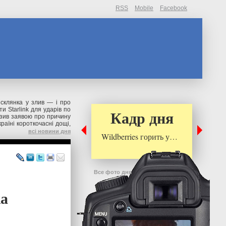
RSS
Mobile
Facebook
склянка у злив — і про
и Starlink для ударів по
Кадр дня
зив заявою про причину
раїні короткочасні дощі,
всі новини дня
Wildberries горить у…
Все фото дня
ка