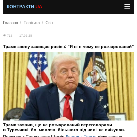
КОНТРАКТИ.
UA
Головна
Політика
Світ
718 — 17.05.25
Трамп знову захищає росіян: "Я ні в чому не розчарований"
Трамп заявив, що не розчарований переговорами
в Туреччині, бо, мовляв, більшого від них і не очікував.
Президент Сполучених Штатів
Дональд Трамп
різко заявив,