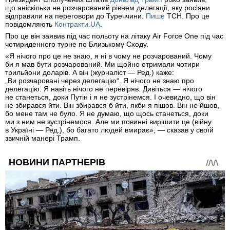
що аніскільки не розчарований рівнем делегації, яку росіяни
відправили на переговори до Туреччини.
Пише
ТСН. Про це
повідомляють
Контракти.UA
.
Про це він заявив під час польоту на літаку Air Force One під час
чотириденного турне по Близькому Сходу.
«Я нічого про це не знаю, я ні в чому не розчарований. Чому
би я мав бути розчарований. Ми щойно отримали чотири
трильйони доларів. А він (журналіст — Ред.) каже:
„Ви розчаровані через делегацію“. Я нічого не знаю про
делегацію. Я навіть нічого не перевіряв. Дивіться — нічого
не станеться, доки Путін і я не зустрінемся. І очевидно, що він
не збирався йти. Він збирався б йти, якби я пішов. Він не йшов,
бо мене там не було. Я не думаю, що щось станеться, доки
ми з ним не зустрінемося. Але ми повинні вирішити це (війну
в Україні — Ред.), бо багато людей вмирає», — сказав у своїй
звичній манері Трамп.