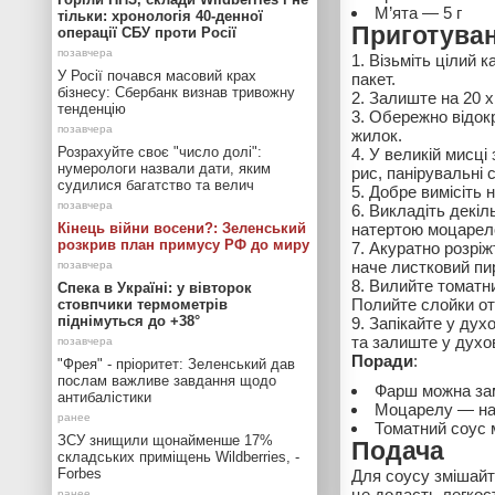
М’ята — 5 г
тільки: хронологія 40-денної
Приготува
операції СБУ проти Росії
Візьміть цілий к
У Росії почався масовий крах
пакет.
бізнесу: Сбербанк визнав тривожну
Залиште на 20 х
тенденцію
Обережно відокр
жилок.
Розрахуйте своє "число долі":
У великій мисці
нумерологи назвали дати, яким
рис, панірувальні с
судилися багатство та велич
Добре вимісіть 
Викладіть декіл
Кінець війни восени?: Зеленський
натертою моцарело
розкрив план примусу РФ до миру
Акуратно розріж
наче листковий пи
Вилийте томатни
Спека в Україні: у вівторок
Полийте слойки от
стовпчики термометрів
піднімуться до +38°
Запікайте у духо
та залиште у духов
Поради
:
"Фрея" - пріоритет: Зеленський дав
послам важливе завдання щодо
Фарш можна зам
антибалістики
Моцарелу — на 
Томатний соус 
ЗСУ знищили щонайменше 17%
Подача
складських приміщень Wildberries, -
Forbes
Для соусу змішайте
це додасть легкост