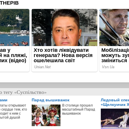
о тегу «Суспільство»
пами
Парад вышиванок
Ледовый спе
«Щелкунчик X
паты открывают
В столице прошел
 сердце тем, кто
масштабный Парад
одит к ним с
вышиванок
рытой душой