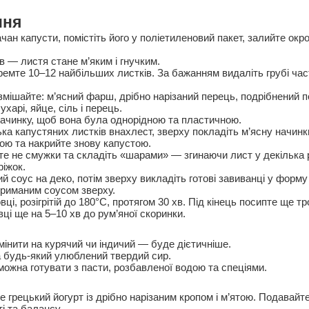
ння
ачан капусти, помістіть його у поліетиленовий пакет, залийте окро
в — листя стане м’яким і гнучким.
емте 10–12 найбільших листків. За бажанням видаліть грубі час
 змішайте: м’ясний фарш, дрібно нарізаний перець, подрібнений п
ухарі, яйце, сіль і перець.
начинку, щоб вона була однорідною та пластичною.
ька капустяних листків внахлест, зверху покладіть м’ясну начинк
ю та накрийте знову капустою.
те не смужки та складіть «шарами» — згинаючи лист у декілька р
ріжок.
й соус на деко, потім зверху викладіть готові завиванці у форму
риманим соусом зверху.
вці, розігрітій до 180°C, протягом 30 хв. Під кінець посипте ще 
ці ще на 5–10 хв до рум’яної скоринки.
інити на курячий чи індичий — буде дієтичніше.
будь-який улюблений твердий сир.
можна готувати з пасти, розбавленої водою та спеціями.
 грецький йогурт із дрібно нарізаним кропом і м’ятою. Подавайт
і та балансу.