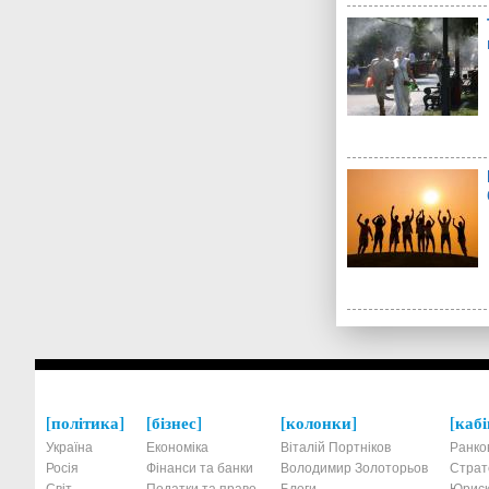
політика
бізнес
колонки
кабі
Україна
Економіка
Віталій Портніков
Ранко
Росія
Фінанси та банки
Володимир Золоторьов
Страт
Світ
Податки та право
Блоги
Юриск