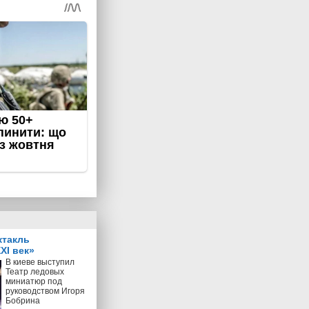
ктакль
XI век»
В киеве выступил
Театр ледовых
миниатюр под
руководством Игоря
Бобрина