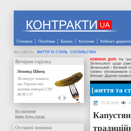
Головна
Політика
Бізнес
Колонки
Кабінет директ
ЖИТТЯ ТА СТИЛЬ
СУСПІЛЬСТВО
НОВИНИ ДНЯ:
На три
Вечірня горілка
Зеленського щодо ракет
Зеленський
•
Великий о
Леонид Швец
таємно обговорювали з
близько: Діденко назвал
Пісторіус зізнався,
що Україна має
життя та с
новітні німецькі САУ
RCH-155
25.05.2025
4
Капустяні
Всі колонки
Квви, будь ласка
традицій
Останні новини