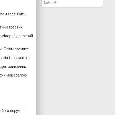
пом і зав’яжіть
тини товстих
омідор, відварений
и. Потім посипте
азів із начинкою,
 для запікання.
трохи моцарелою
е його поруч —