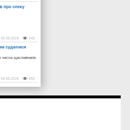
в про спеку
05.08.2026
240
ким судилися
о числа щасливчиків.
04.08.2026
650