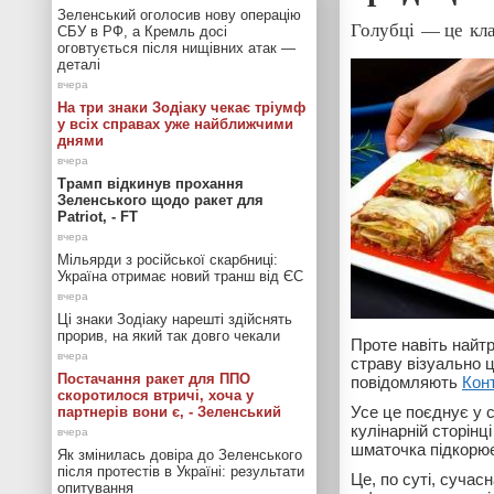
Зеленський оголосив нову операцію
Голубці — це кла
СБУ в РФ, а Кремль досі
оговтується після нищівних атак —
деталі
На три знаки Зодіаку чекає тріумф
у всіх справах уже найближчими
днями
Трамп відкинув прохання
Зеленського щодо ракет для
Patriot, - FT
Мільярди з російської скарбниці:
Україна отримає новий транш від ЄС
Ці знаки Зодіаку нарешті здійснять
прорив, на який так довго чекали
Проте навіть найт
страву візуально 
Постачання ракет для ППО
повідомляють
Кон
скоротилося втричі, хоча у
Усе це поєднує у 
партнерів вони є, - Зеленський
кулінарній сторінц
шматочка підкорює
Як змінилась довіра до Зеленського
після протестів в Україні: результати
Це, по суті, сучас
опитування