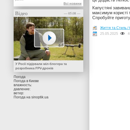
Всі новини
Капустяні завиванц
Відео
максимум користі т
— 05.08 —
Спробуйте приготу
Життя та Стиль / 
25.05.2025
4
У Росії підірвали міл-блогера та
розробника FPV-дронів
Погода
Погода в
Киеве
влажность:
давление:
ветер:
Погода на
sinoptik.ua