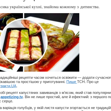
сика української кухні, знайома кожному з дитинства.
радиційніші рецепти часом хочеться освіжити — додати сучасного
цікавішою та простішою у приготуванні.
Пише
ТСН. Про це
тракти.UA
.
собі рецепт капустяних завиванців з м’ясом, який став популярн
і
appetizing.tv
. Він не лише простий, але й ефектний: з першого п
 серце.
на варіація голубців, у якій листя капусти згортається не традиці