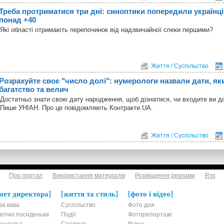
Треба протриматися три дні: синоптики попередили українці
понад +40
Які області отримають перепочинок від надзвичайної спеки першими?
Життя / Суспільство
Розрахуйте своє "число долі": нумерологи назвали дати, я
багатство та велич
Достатньо знати свою дату народження, щоб дізнатися, чи входите ви д
Пише УНІАН. Про це повідомляють Контракти.UA.
Життя / Суспільство
Про портал
Використання матеріалів
Розміщення реклами
Rss
нет директора
життя та стиль
фото і відео
ва кава
Суспільство
Фото дня
егічні посиденьки
Події
Фоторепортажі
онсульт
Столиця
Відео