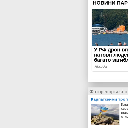
Фоторепортажі п
Карпатскими тро
Кар
свое
прих
отк