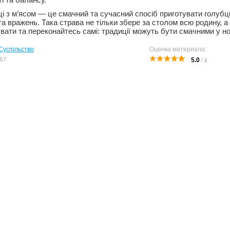
і з м’ясом — це смачний та сучасний спосіб приготувати голубці
а вражень. Така страва не тільки збере за столом всю родину, а 
вати та переконайтесь самі: традиції можуть бути смачними у но
Суспільство
Оценка материала:
67
5.0
/
2