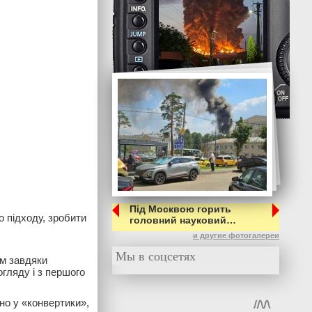
Під Москвою горить
 підходу, зробити
головний науковий…
и другие фотогалереи
Мы в соцсетях
им завдяки
огляду і з першого
йно у «конвертики»,