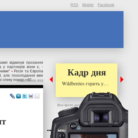
RSS
Mobile
Facebook
рамп відкинув прохання
 у партнерів вони є, -
Кадр дня
ьними"
•
Росія та Європа
0, але похолодання вже
о спеку понад +40
всі новини дня
Wildberries горить у…
Все фото дня
пт