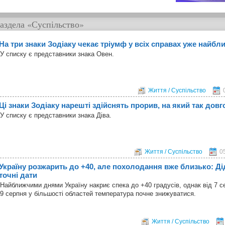
аздела
«Суспільство»
На три знаки Зодіаку чекає тріумф у всіх справах уже найб
У списку є представники знака Овен.
Життя / Суспільство
Ці знаки Зодіаку нарешті здійснять прорив, на який так довг
У списку є представники знака Діва.
Життя / Суспільство
0
Україну розжарить до +40, але похолодання вже близько: Д
точні дати
Найближчими днями Україну накриє спека до +40 градусів, однак від 7 се
9 серпня у більшості областей температура почне знижуватися.
Життя / Суспільство