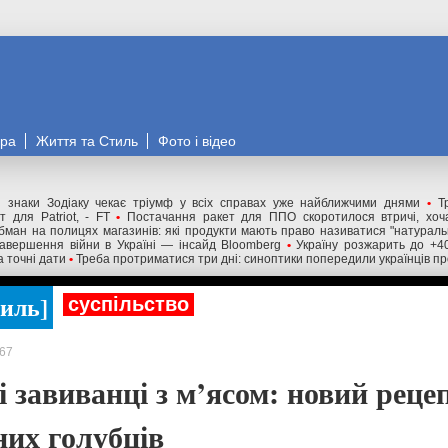
ора
Життя та Стиль
Фото і відео
 знаки Зодіаку чекає тріумф у всіх справах уже найближчими днями
•
Т
 для Patriot, - FT
•
Постачання ракет для ППО скоротилося втричі, хоча
бман на полицях магазинів: які продукти мають право називатися "натурал
авершення війни в Україні — інсайд Bloomberg
•
Україну розжарить до +4
а точні дати
•
Треба протриматися три дні: синоптики попередили українців пр
тиль
суспільство
67
 завиванці з м’ясом: новий реце
них голубців