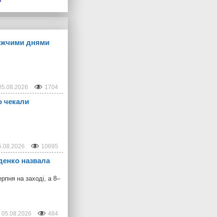
лижчими днями
05.08.2026
1704
о чекали
5.08.2026
10695
іденко назвала
рпня на заході, а 8–
05.08.2026
484