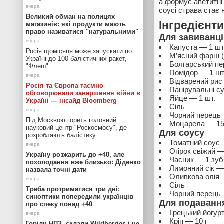
а формує апетитні
соусі страва стає
Великий обман на полицях
Інгредієнти
магазинів: які продукти мають
право називатися "натуральними"
Для завиванці
Капуста — 1 шт
Росія щомісяця може запускати по
М’ясний фарш (
Україні до 100 балістичних ракет, -
Болгарський пе
"Флеш"
Помідор — 1 шт
Відварений рис
Росія та Європа таємно
Панірувальні су
обговорювали завершення війни в
Яйце — 1 шт.
Україні — інсайд Bloomberg
Сіль
Чорний перець
Під Москвою горить головний
Моцарела — 15
науковий центр "Роскосмосу", де
Для соусу
розробляють балістику
Томатний соус 
Огірок свіжий —
Україну розжарить до +40, але
Часник — 1 зуб
похолодання вже близько: Діденко
Лимонний сік —
назвала точні дати
Оливкова олія
Сіль
Треба протриматися три дні:
Чорний перець
синоптики попередили українців
Для подаванн
про спеку понад +40
Грецький йогурт
Кріп — 10 г
Горіли НПЗ, склади Wildberries і не