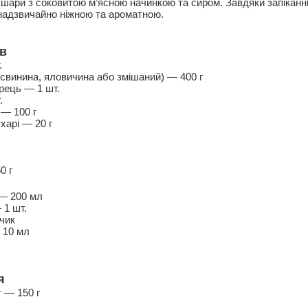
 шари з соковитою м’ясною начинкою та сиром. Завдяки запікан
 надзвичайно ніжною та ароматною.
в
.
свинина, яловичина або змішаний) — 400 г
рець — 1 шт.
.
 — 100 г
харі — 20 г
0 г
— 200 мл
 1 шт.
чик
 10 мл
я
 — 150 г