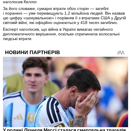
наголосив Келлог.
За його словами, сумарні втрати обох сторін — загиблі
і поранені — уже перевищують 1,2 мільйона людей. Він назвав
цю цифру «шокувальною» і порівняв її з втратами США у Другій
світовій війні, які офіційно оцінюються у 418 тисяч загиблих.
Експерт наголосив, що війна в Україні вимагає негайного
дипломатичного вирішення, оскільки спричинила колосальні
людські втрати.