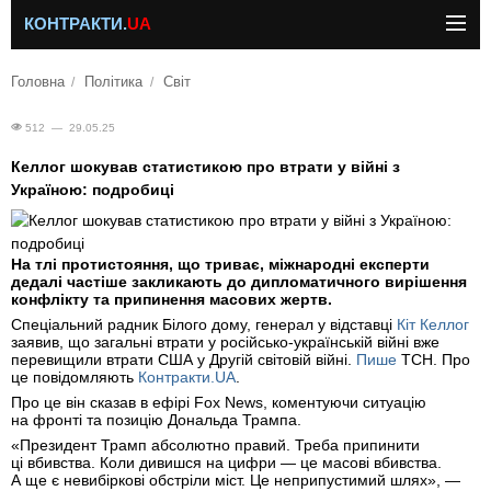
КОНТРАКТИ.
UA
Головна
Політика
Світ
512 — 29.05.25
Келлог шокував статистикою про втрати у війні з
Україною: подробиці
На тлі протистояння, що триває, міжнародні експерти
дедалі частіше закликають до дипломатичного вирішення
конфлікту та припинення масових жертв.
Спеціальний радник Білого дому, генерал у відставці
Кіт Келлог
заявив, що загальні втрати у російсько-українській війні вже
перевищили втрати США у Другій світовій війні.
Пише
ТСН. Про
це повідомляють
Контракти.UA
.
Про це він сказав в ефірі Fox News, коментуючи ситуацію
на фронті та позицію Дональда Трампа.
«Президент Трамп абсолютно правий. Треба припинити
ці вбивства. Коли дивишся на цифри — це масові вбивства.
А ще є невибіркові обстріли міст. Це неприпустимий шлях», —