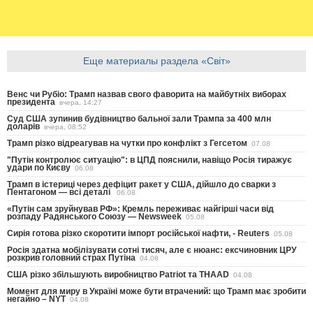
Еще материалы раздела «Світ»
Венс чи Рубіо: Трамп назвав свого фаворита на майбутніх виборах
президента
вчера, 14:27
Суд США зупинив будівництво бальної зали Трампа за 400 млн
доларів
вчера, 08:52
Трамп різко відреагував на чутки про конфлікт з Гегсетом
07.08
"Путін контролює ситуацію": в ЦПД пояснили, навіщо Росія тиражує
удари по Києву
06.08
Трамп в істериці через дефіцит ракет у США, дійшло до сварки з
Пентагоном — всі деталі
06.08
«Путін сам зруйнував РФ»: Кремль переживає найгірші часи від
розпаду Радянського Союзу — Newsweek
05.08
Сирія готова різко скоротити імпорт російської нафти, - Reuters
05.08
Росія здатна мобілізувати сотні тисяч, але є нюанс: ексчиновник ЦРУ
розкрив головний страх Путіна
04.08
США різко збільшують виробництво Patriot та THAAD
04.08
Момент для миру в Україні може бути втрачений: що Трамп має зробити
негайно – NYT
04.08