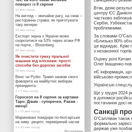
поворот із 8 серпня
Втім, деякі резуль
центру ЄС Даніеля 
На вигляд – звичайне рагу, на смак –
частково заблокува
ресторанна страва: як приготувати
Сербія, Узбекиста
таку вечерю
проблемними.
За словами О’Салл
Експорт зерна з України може
скоротитися на 53% через атаки РФ
«Близько 80% обхо
на порти, - Bloomberg
це відкидає. Крім 
з незаконної торгі
Як очистити гумку пральної
Оцінку ролі Китаю 
машини від плісняви: прості
Олег Іващенко пов
способи без дорогих засобів
«Є інформація, що 
військово-промисл
Венс чи Рубіо: Трамп назвав свого
фаворита на майбутніх виборах
Українські спецсл
президента
Ще у грудні 2024 р
Гороскоп на 8 серпня за картами
в допомозі російсь
Таро: Дівам - суперечки, Ракам -
постачання досі не
емоції
Санкції пр
Мариновані помідори по-болгарськи
О’Салліван також 
на зиму: рецепт, перевірений часом
формально зареєст
держав уже позбав
Всі новини