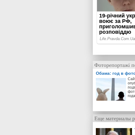
Фоторепортажі по
Обама: год в фот
Cай
опу
под
фот
год
Еще материалы р