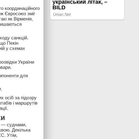
ого координаційного
ож Євросоюз зміг
акі як Вірменія,
алишаються
ходу санкцій.
 що Пекін
ній у схемах
розвідки України
овари.
омпоненти для
.
х осіб за підозру
штабів і маршрутів
ції.
ки
» — суднами,
вою. Декілька
С. Утім,