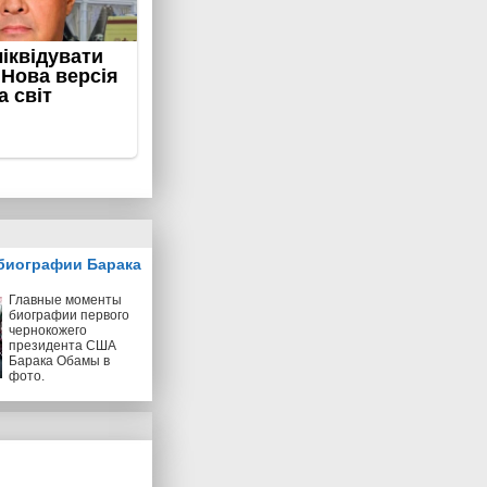
биографии Барака
Главные моменты
биографии первого
чернокожего
президента США
Барака Обамы в
фото.