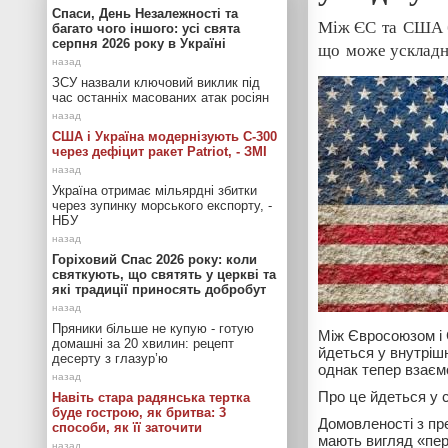
Спаси, День Незалежності та
Між ЄС та США бі
багато чого іншого: усі свята
серпня 2026 року в Україні
що може ускладни
ЗСУ назвали ключовий виклик під
час останніх масованих атак росіян
США і Україна модернізують С-300
через дефіцит ракет Patriot, - ЗМІ
Україна отримає мільярдні збитки
через зупинку морського експорту, -
НБУ
Горіховий Спас 2026 року: коли
святкують, що святять у церкві та
які традиції приносять добробут
Пряники більше не купую - готую
Між Євросоюзом і 
домашні за 20 хвилин: рецепт
йдеться у внутріш
десерту з глазур’ю
однак тепер взаєм
Про це йдеться у 
Навіть стара радянська тертка
буде гострою, як бритва: 3
Домовленості з пр
способи, як її заточити
мають вигляд «пер