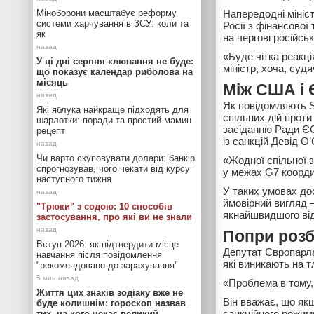
Міноборони масштабує реформу
Напередодні мініс
системи харчування в ЗСУ: коли та
Росії з фінансової
як
на чергові російськ
«Буде чітка реакц
У ці дні серпня клювання не буде:
міністр, хоча, суд
що показує календар риболова на
місяць
Між США і 
Як повідомляють S
Які яблука найкраще підходять для
спільних дій проти
шарлотки: поради та простий мамин
засіданню Ради ЄС
рецепт
із санкцій Девід О
Чи варто скуповувати долари: банкір
«Жодної спільної з
спрогнозував, чого чекати від курсу
у межах G7 коорди
наступного тижня
У таких умовах до
ймовірний вигляд 
"Трюки" з содою: 10 способів
якнайшвидшого від
застосування, про які ви не знали
Попри розб
Вступ-2026: як підтвердити місце
Депутат Європарла
навчання після повідомлення
які виникають на т
"рекомендовано до зарахування"
«Проблема в тому,
Життя цих знаків зодіаку вже не
Він вважає, що як
буде колишнім: гороскоп назвав
санкційного режим
тих, на кого чекає великий