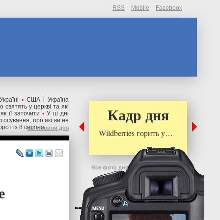
RSS
Mobile
Facebook
країні
•
США і Україна
 святять у церкві та які
Кадр дня
як її заточити
•
У ці дні
стосування, про які ви не
орот із 8 серпня
всі новини дня
Wildberries горить у…
Все фото дня
е