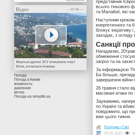
представник Єврос
всього тіньового ф
Відео
— 07.08 —
та Малайзії, які ч
Наступним кроком, 
енергетичного та б
блокує ініціативу 
заходах, з огляду 
Санкції про
Нагадаємо, 20тра
обмеження стосуют
загроз та на захис
Морські дрони ЗСУ атакували порт
Ялти, почалася пожежа
За інформацією Th
Ба більше, презид
Погода
завершення війни 
Погода в
Киеве
влажность:
26 травня стало в
давление:
ветер:
масовані атаки по 
Погода на
sinoptik.ua
Зауважимо, напере
по Україні та вбив
повідомило, що п
вже цього тижня.
Політика / Світ
29.05.2025
4