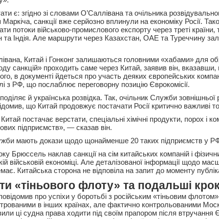
тати є: згідно зі словами О’Саллівана та очільника розвідувальн
Маркіча, санкції вже серйозно вплинули на економіку Росії. Так
ти потоки військово-промислового експорту через треті країни, т
н та Індія. Але маршрути через Казахстан, ОАЕ та Туреччину з
івана, Китай і Гонконг залишаються головними «хабами» для об
ду санкцій» проходить саме через Китай, заявив він, вказавши,
того, в документі йдеться про участь деяких європейських компа
влі з РФ, що послаблює переговорну позицію Єврокомісії.
поділяє й українська розвідка. Так, очільник Служби зовнішньої 
ідомив, що Китай продовжує постачати Росії критично важливі т
Китай постачає верстати, спеціальні хімічні продукти, порох і к
ових підприємств», — сказав він.
ужби мають докази щодо щонайменше 20 таких підприємств у РФ
оку Брюссель наклав санкції на сім китайських компаній і фізични
кій військовій економіці. Але деталізованої інформації щодо мас
має. Китайська сторона не відповіла на запит до моменту публіка
оти «тіньового флоту» та подальші кро
повідомив про успіхи у боротьбі з російським «тіньовим флотом
рованими в інших країнах, але фактично контрольованими Моск
или ці судна права ходити під своїм прапором після втручання Є