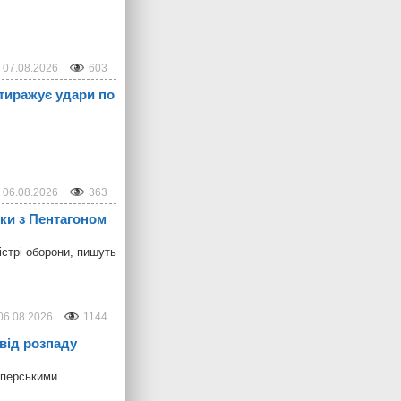
07.08.2026
603
 тиражує удари по
06.08.2026
363
рки з Пентагоном
стрі оборони, пишуть
06.08.2026
1144
від розпаду
мперськими