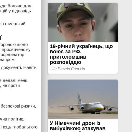
уде боляче для
кцій у відповідь
ав німецький
ї
стороною щодо
и, присвяченому
-координатор
напрямі.
 документі. Навіть
ає дедалі менш
, не проти
безпекові ризики,
чив політик.
кінець глобального