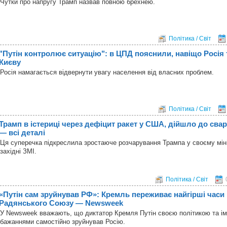
Чутки про напругу Трамп назвав повною брехнею.
Політика / Світ
"Путін контролює ситуацію": в ЦПД пояснили, навіщо Росія
Києву
Росія намагається відвернути увагу населення від власних проблем.
Політика / Світ
Трамп в істериці через дефіцит ракет у США, дійшло до сва
— всі деталі
Ця суперечка підкреслила зростаюче розчарування Трампа у своєму міні
західні ЗМІ.
Політика / Світ
«Путін сам зруйнував РФ»: Кремль переживає найгірші часи 
Радянського Союзу — Newsweek
У Newsweek вважають, що диктатор Кремля Путін своєю політикою та і
бажаннями самостійно зруйнував Росію.