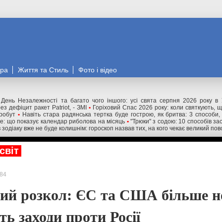
ора
Життя та Стиль
Фото і відео
 День Незалежності та багато чого іншого: усі свята серпня 2026 року в У
з дефіцит ракет Patriot, - ЗМІ
•
Горіховий Спас 2026 року: коли святкують, що
робут
•
Навіть стара радянська тертка буде гострою, як бритва: 3 способи, 
е: що показує календар риболова на місяць
•
"Трюки" з содою: 10 способів за
 зодіаку вже не буде колишнім: гороскоп назвав тих, на кого чекає великий пов
світ
84
ий розкол: ЄС та США більше н
ь заходи проти Росії