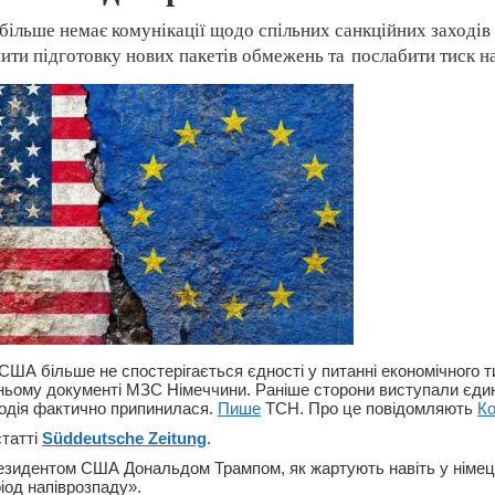
льше немає комунікації щодо спільних санкційних заходів п
ти підготовку нових пакетів обмежень та послабити тиск на
США більше не спостерігається єдності у питанні економічного 
ньому документі МЗС Німеччини. Раніше сторони виступали єди
одія фактично припинилася.
Пише
ТСН. Про це повідомляють
Ко
статті
Süddeutsche Zeitung
.
езидентом США Дональдом Трампом, як жартують навіть у німец
іод напіврозпаду».