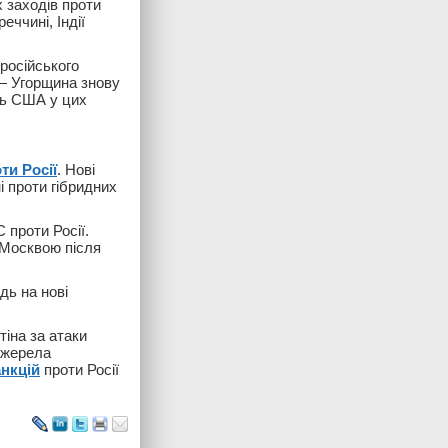
 заходів проти
еччині, Індії
 російського
 — Угорщина знову
сть США у цих
ти Росії
. Нові
 проти гібридних
 проти Росії.
 Москвою після
ідь на нові
іна за атаки
 джерела
нкцій
проти Росії