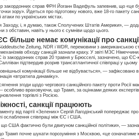
тр закордонних справ ФРН Йоганн Вадефуль запевнив, що «це б
 точки зору». Йдеться про підготовку нового, вже 18-го пакету сан
і атаки по українських містах.
ія Заходу, і, я думаю, також Сполучених Штатів Америки», — дод
ячи з обставин, навіть у нього є сумніви щодо цього.
ЄС більше немає комунікації про санкці
üddeutsche Zeitung, NDR і WDR, перемовини з американською 
 механізмів обходу санкцій зазнали краху. У звіті МЗС Німеччин
 із закордонних справ 20 травня у Брюсселі, зазначено, що ЄС
’Салліван підтвердив розрив трансатлантичної співпраці у цьому 
овнішньої комунікації більше не відбувається», — зафіксовано в
нація «втратила динаміку».
сягнення згоди щодо чергового санкційного пакету проти Росії м
— особливо враховуючи, що Трамп, за оцінками деяких експертів
новлення торгівлі з Росією.
іжності, санкції працюють
менту від партії «Зелених» Сергій Лагодінський попереджає про 
лі ослаблення співпраці між ЄС і США.
 що США фактично були двигуном санкційної політики», — зазна
що Трамп почне шукати порозуміння з Москвою, «це означатиме 
у».