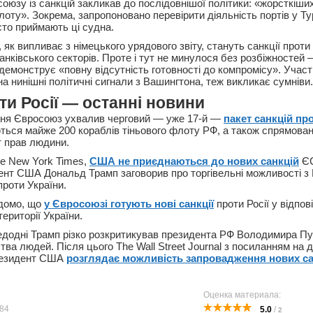
оюзу із санкцій закликав до послідовнішої політики: «жорсткіших
лоту». Зокрема, запропоновано перевірити діяльність портів у Тур
асто приймають ці судна.
як випливає з німецького урядового звіту, стануть санкції проти
анківського секторів. Проте і тут не минулося без розбіжностей
і демонструє «повну відсутність готовності до компромісу». Уча
на нинішні політичні сигнали з Вашингтона, теж викликає сумніви.
ти Росії — останні новини
вня Євросоюз ухвалив черговий — уже 17-й —
пакет санкцій про
ься майже 200 кораблів тіньового флоту РФ, а також спрямовані
т прав людини.
e New York Times,
США не приєднаються до нових санкцій
ЄС
ент США Дональд Трамп заговорив про торгівельні можливості з
проти України.
ідомо, що
у Євросоюзі готують нові санкції
проти Росії у відпов
території України.
додні Трамп різко розкритикував президента РФ Володимира Пут
ства людей. Після цього The Wall Street Journal з посиланням на
резидент США
розглядає можливість запровадження нових са
Оценка материала:
84
5.0
/
2