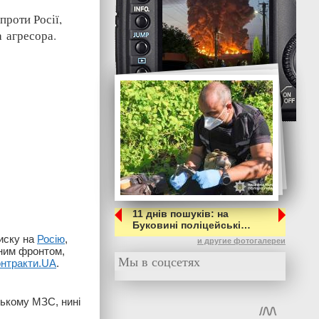
роти Росії,
 агресора.
11 днів пошуків: на
Буковині поліцейські…
тиску на
Росію
,
и другие фотогалереи
ним фронтом,
Мы в соцсетях
нтракти.UA
.
ькому МЗС, нині