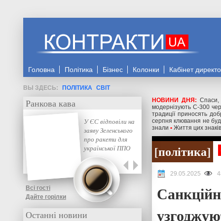
Головна
Політика
Бізнес
Колонки
Кабінет директ
ПОЛІТИКА
СВІТ
НОВИНИ ДНЯ:
Спаси,
Ранкова кава
модернізують С-300 чере
традиції приносять доб
У ЄС відповіли на
серпня клювання не буд
знали
•
Життя цих знаків
заяву Зеленського
про ракети для
політика
української ППО
29.05.2025
4
Санкційн
Всі гості
Дайте горілки
узгоджуют
Останні новини