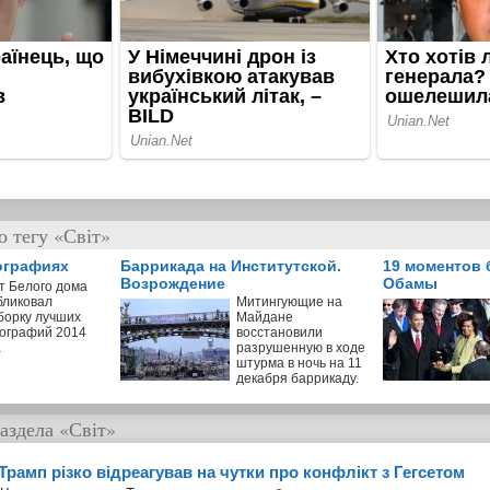
 тегу «Світ»
ографиях
Баррикада на Институтской.
19 моментов 
Возрождение
Обамы
т Белого дома
бликовал
Митингующие на
борку лучших
Майдане
ографий 2014
восстановили
а
разрушенную в ходе
штурма в ночь на 11
декабря баррикаду.
аздела
«Світ»
Трамп різко відреагував на чутки про конфлікт з Гегсетом