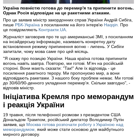
Україна повністю готова до перемир'я та припинити вогонь.
Однак Росія відповідає на це ракетними атаками.
Про це заявив міністр закордонних справ України Андрій Сибіга,
пише
РБК-Україна
з посиланням на його інтерв'ю
Haqqin.
Про
це повідомляють
Контракти.UA
.
Журналіст заговорив про те що американські ЗМІ, з посиланням
на інсайдерську інформацію, називають конкретну дату
встановлення режиму припинення вогню - липень. У Сибіги
запитали, чому мова саме про цей місяць.
"Я скажу про позицію України. Наша країна готова припинити
вогонь навіть завтра. Повторю, ми готові. М'яч на російській
стороні. Вони мають сказати: "Так!" Але їх відповідь - це
посилення ракетного терору. Ми пропонуємо мир, а вони
відповідають ракетами. З нашого боку проблем немає. Ми готові
до 30/60/90-денного укладення перемир'я. Скільки завгодно", -
відповів міністр.
Ініціатива Кремля про меморандум
і реакція України
19 травня, після телефонної розмови з президентом США
Дональдом Трампом, російський диктатор Володимир Путін
заявив, що
Москва готова розпочати роботу з Україною над
меморандумом,
який може стати основою для майбутнього
мирного договору.