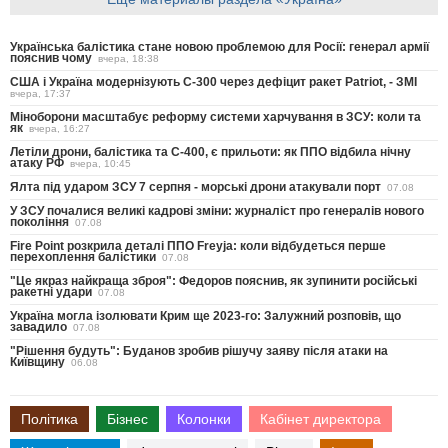
Українська балістика стане новою проблемою для Росії: генерал армії
пояснив чому
вчера, 18:38
США і Україна модернізують С-300 через дефіцит ракет Patriot, - ЗМІ
вчера, 17:37
Міноборони масштабує реформу системи харчування в ЗСУ: коли та
як
вчера, 16:27
Летіли дрони, балістика та С-400, є прильоти: як ППО відбила нічну
атаку РФ
вчера, 10:45
Ялта під ударом ЗСУ 7 серпня - морські дрони атакували порт
07.08
У ЗСУ почалися великі кадрові зміни: журналіст про генералів нового
покоління
07.08
Fire Point розкрила деталі ППО Freyja: коли відбудеться перше
перехоплення балістики
07.08
"Це якраз найкраща зброя": Федоров пояснив, як зупинити російські
ракетні удари
07.08
Україна могла ізолювати Крим ще 2023-го: Залужний розповів, що
завадило
07.08
"Рішення будуть": Буданов зробив рішучу заяву після атаки на
Київщину
06.08
Політика
Бізнес
Колонки
Кабінет директора