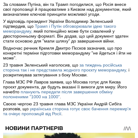
За словами Путіна, він та Трамп погодилися, що Росія внесе
свої пропозиції й працюватиме з Києвом над документом, який
визначатиме ключові принципи можливої угоди.
У відповідь президент України Володимир Зеленський
підтвердив, що
Трамп і Путін обговорювали ідею такого
меморандуму,
який потенційно може бути схвалений у
двосторонньому форматі. Він додав, що цей документ здатен
стати основою для "мапи шляху" до завершення війни.
Водночас речник Кремля Дмитро Пєсков зазначив, що про
конкретні терміни підготовки меморандуму "не йдеться і йти не
може".
23 травня Зеленський наголосив, що
за тиждень російська
сторона так і не представила жодного проєкту меморандуму,
і
розкритикував затягування з боку Москви.
Глава МЗС РФ Лавров заявив, що Москва готує для Києва
проєкт документа, де будуть вказані її вимоги для миру. Його
начебто
планують передати після завершення обміну
полоненими "1000 на 1000"
.
Своєю чергою 23 травня глава МЗС України Андрій Сибіга
розповів, що
українська сторона готує своє бачення перемир'я
та очікує пропозицій від Росії
.