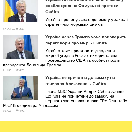
розблокування Ормузької протоки, -
Сибіга
Україна пропонує свою допомогу у захисті
стратегічних морських шляхів.
03.04 —
484
Україна через Трампа хоче прискорити
переговори про мир, - Сибіга
Україна хоче прискорити укладення
мирної угоди з Росією, використавши
посередництво США та особисту роль
президента Дональда Трампа.
09.02 —
421
Україна не причетна до замаху на
генерала Алексєєва, - Сибіга
Глава МЗС України Андрій Сибіга заявив,
що Київ не причетний до замаху на
першого заступника голови ГРУ Генштабу
Росії Володимира Алексєєва.
07.02 —
491