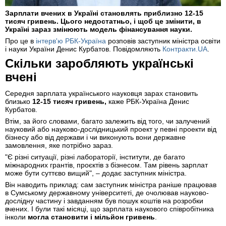
Зарплати вчених в Україні становлять приблизно 12-15
тисяч гривень. Цього недостатньо, і щоб це змінити, в
Україні зараз змінюють модель фінансування науки.
Про це в
інтерв'ю РБК-Україна
розповів заступник міністра освіти
і науки України Денис Курбатов. Повідомляють
Контракти.UA
.
Скільки заробляють українські
вчені
Середня зарплата українського науковця зарах становить
близько
12-15 тисяч гривень,
каже РБК-Україна Денис
Курбатов.
Втім, за його словами, багато залежить від того, чи залучений
науковий або науково-дослідницький проект у певні проекти від
бізнесу або від держави і чи виконують вони державне
замовлення, яке потрібно зараз.
"Є різні ситуації, різні лабораторії, інститути, де багато
міжнародних грантів, проєктів з бізнесом. Там рівень зарплат
може бути суттєво вищий", – додає заступник міністра.
Він наводить приклад: сам заступник міністра раніше працював
в Сумському державному університеті, де очолював науково-
дослідну частину і завданням був пошук коштів на розробки
вчених. І були такі місяці, що зарплата наукового співробітника
інколи
могла становити і мільйон гривень
.