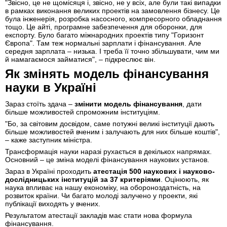
"Звісно, це не щомісяця і, звісно, не у всіх, але були такі випадки
в рамках виконання великих проектів на замовлення бізнесу. Це
була інженерія, розробка насосного, компресорного обладнання
тощо. Це айті, програмне забезпечення для оборонки, для
експорту. Було багато міжнародних проектів типу "Горизонт
Європа". Там теж нормальні зарплати і фінансування. Але
середня зарплата –
низька. І треба її точно збільшувати, чим ми
й намагаємося займатися", – підкреслює він.
Як змінять модель фінансування
науки в Україні
Зараз стоїть здача –
змінити модель фінансування
, дати
більше можливостей спроможним інституціям.
"Бо, за світовим досвідом, саме потужні великі інституції дають
більше можливостей вченим і залучають для них більше коштів",
– каже заступник міністра.
Трансформація науки наразі рухається в декількох напрямах.
Основний – це зміна моделі фінансування наукових установ.
Зараз в Україні проходить
атестація 500 наукових і науково-
дослідницьких інституцій за 37 критеріями
. Оцінюють, як
наука впливає на нашу економіку, на обороноздатність, на
розвиток країни. Чи багато молоді залучено у проекти, які
публікації виходять у вчених.
Результатом атестації закладів має стати нова формула
фінансування.