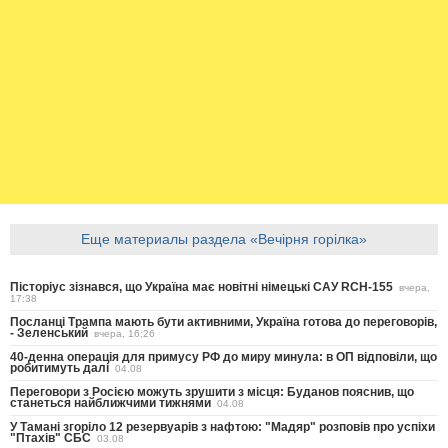
Еще материалы раздела «Вечірня горілка»
Пісторіус зізнався, що Україна має новітні німецькі САУ RCH-155
вчера,
17:38
Посланці Трампа мають бути активними, Україна готова до переговорів,
- Зеленський
вчера, 16:26
40-денна операція для примусу РФ до миру минула: в ОП відповіли, що
робитимуть далі
04.08
Переговори з Росією можуть зрушити з місця: Буданов пояснив, що
станеться найближчими тижнями
04.08
У Тамані згоріло 12 резервуарів з нафтою: "Мадяр" розповів про успіхи
"Птахів" СБС
03.08