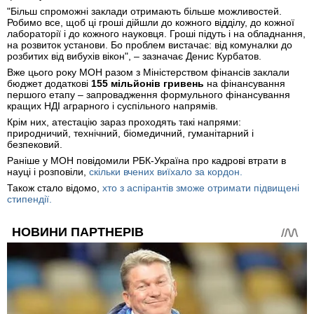
"Більш спроможні заклади отримають більше можливостей.
Робимо все, щоб ці гроші дійшли до кожного відділу, до кожної
лабораторії і до кожного науковця. Гроші підуть і на обладнання,
на розвиток установи. Бо проблем вистачає: від комуналки до
розбитих від вибухів вікон", – зазначає Денис Курбатов.
Вже цього року МОН разом з Міністерством фінансів заклали
бюджет додаткові
155 мільйонів гривень
на фінансування
першого етапу – запровадження формульного фінансування
кращих НДІ аграрного і суспільного напрямів.
Крім них, атестацію зараз проходять такі напрями:
природничий, технічний, біомедичний, гуманітарний і
безпековий.
Раніше у МОН повідомили РБК-Україна про кадрові втрати в
науці і розповіли,
скільки вчених виїхало за кордон.
Також стало відомо,
хто з аспірантів зможе отримати підвищені
стипендії.