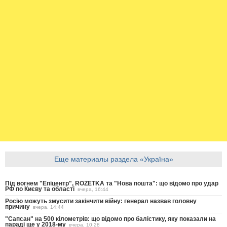
Еще материалы раздела «Україна»
Під вогнем "Епіцентр", ROZETKA та "Нова пошта": що відомо про удар
РФ по Києву та області
вчера, 16:44
Росію можуть змусити закінчити війну: генерал назвав головну
причину
вчера, 14:44
"Сапсан" на 500 кілометрів: що відомо про балістику, яку показали на
параді ще у 2018-му
вчера, 10:28