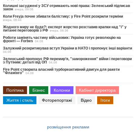
Колишні засуджені у ЗСУ отримають нові права: Зеленський підписав
закон
вчера, 09:06
Коли Freyja почне збивати балістику: у Fire Point розкрили терміни
вчера, 08:44
Жодного миру не буде?: експерт жорстко розставив крапки над "і" у
питанні переговорів з РФ
вчера, 08:36
Роботи замінять частину військових: Україна готує революцію на
фронті — Forbes
04.08
Залужний розкритикував вступ України в НАТО і пропонує інші варіанти
04.08
Зеленський пропонує РФ перемир’я, "замороження" війни і переговори
з Путіним: деталі від ОП
04.08
Fire Point створила власний турбореактивний двигун для ракети
"Фламінго"
04.08
Політика
Бізнес
Колонки
Кабінет директора
Життя і стиль
Фоторепортажі
Відео
Ітоги
розміщення реклами