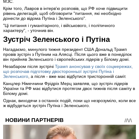
МЗС.
Крім того, Лавров в інтерв'ю розповів, що РФ хоче підвищити
рівень делегацій, щоб обговорити "питання, які необхідно
донести до відома Путіна і Зеленського".
"Ці питання і гуманітарного, і військового, і політичного
характеру", - уточнив він.
Зустріч Зеленського і Путіна
Нагадаємо, минулого тижня президент США Дональд Трамп
провів зустріч з Путіним на Алясці. Після цього вже в понеділок
він прийняв Зеленського і європейських лідерів у Білому домі.
Незабаром після зустрічі
Трамп анонсував у своїх соцмережах,
що розпочав підготовку двосторонньої зустрічі Путіна і
Зеленського
, а після - вже має відбутися тристоронній саміт.
Канцлер Німеччини Фрідріх Мерц заявляв, що зустріч лідерів
України та РФ має відбутися протягом двох тижнів після саміту в
Білому домі.
Однак, виходячи з останніх подій, поки що незрозуміло, коли все
ж відбудеться зустріч Путіна і Зеленського.