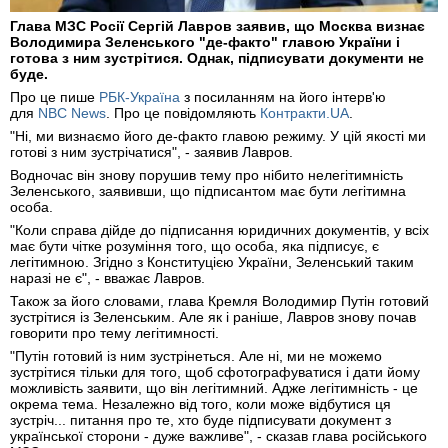
Глава МЗС Росії Сергій Лавров заявив, що Москва визнає
Володимира Зеленського "де-факто" главою України і
готова з ним зустрітися. Однак, підписувати документи не
буде.
Про це пише
РБК-Україна
з посиланням на його інтерв'ю
для
NBC News
. Про це повідомляють
Контракти.UA
.
"Ні, ми визнаємо його де-факто главою режиму. У цій якості ми
готові з ним зустрічатися", - заявив Лавров.
Водночас він знову порушив тему про нібито нелегітимність
Зеленського, заявивши, що підписантом має бути легітимна
особа.
"Коли справа дійде до підписання юридичних документів, у всіх
має бути чітке розуміння того, що особа, яка підписує, є
легітимною. Згідно з Конституцією України, Зеленський таким
наразі не є", - вважає Лавров.
Також за його словами, глава Кремля Володимир Путін готовий
зустрітися із Зеленським. Але як і раніше, Лавров знову почав
говорити про тему легітимності.
"Путін готовий із ним зустрінеться. Але ні, ми не можемо
зустрітися тільки для того, щоб сфотографуватися і дати йому
можливість заявити, що він легітимний. Адже легітимність - це
окрема тема. Незалежно від того, коли може відбутися ця
зустріч... питання про те, хто буде підписувати документ з
української сторони - дуже важливе", - сказав глава російського