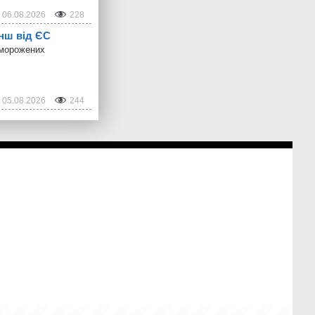
06.08.2026
228
анш від ЄС
аморожених
05.08.2026
244