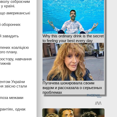
зволу озброєним
у країні.
 що американські
і оборонних
й завадить
Why this ordinary drink is the secret
to feeling your best every day
блених коаліцією
ого плану.
ростору, навчання
тижнів
ентом України
Пугачева шокировала своим
я звісно стали
видом и рассказала о серьезных
проблемах
е поза межами
рантіях, однак