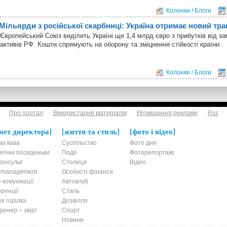
Колонки / Блоги
Мільярди з російської скарбниці: Україна отримає новий тр
Європейський Союз виділить Україні ще 1,4 млрд євро з прибутків від з
активів РФ. Кошти спрямують на оборону та зміцнення стійкості країни.
Колонки / Блоги
Про портал
Використання матеріалів
Розміщення реклами
Rss
нет директора
життя та стиль
фото і відео
ва кава
Суспільство
Фото дня
егічні посиденьки
Події
Фоторепортажі
онсульт
Столиця
Відео
t-management
Особисті фінанси
-комунікації
Автоклуб
ренції
Стиль
я горілка
Дозвілля
енер – звір!
Спорт
Новини