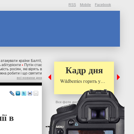
RSS
Mobile
Facebook
 атакувати країни Балтії,
 абітурієнти
•
Путін стає
Кадр дня
ькість росіян, які вірять в
ожна робити і що святити
всі новини дня
Wildberries горить у…
Все фото дня
ії в