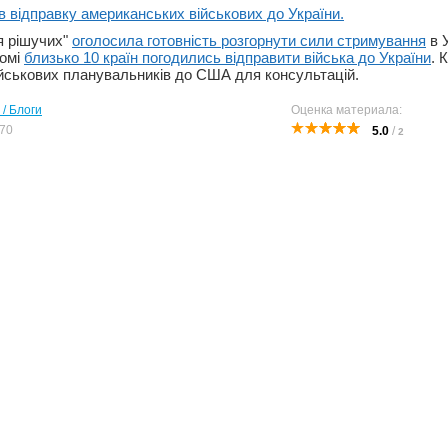
 відправку американських військових до України.
я рішучих"
оголосила готовність розгорнути сили стримування
в У
домі
близько 10 країн погодились відправити війська до України
. 
ійськових планувальників до США для консультацій.
 / Блоги
Оценка материала:
70
5.0
/
2