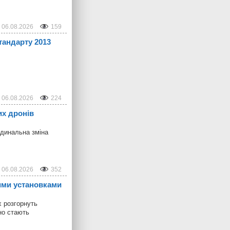
06.08.2026
159
тандарту 2013
06.08.2026
224
их дронів
рдинальна зміна
06.08.2026
352
ними установками
х розгорнуть
но стають