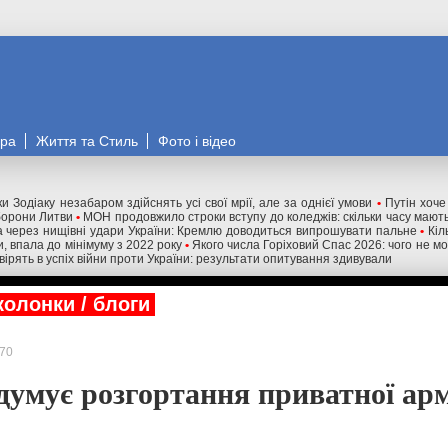
ора
Життя та Стиль
Фото і відео
и Зодіаку незабаром здійснять усі свої мрії, але за однієї умови
•
Путін хоче
оборони Литви
•
МОН продовжило строки вступу до коледжів: скільки часу мають
 через нищівні удари України: Кремлю доводиться випрошувати пальне
•
Кіл
и, впала до мінімуму з 2022 року
•
Якого числа Горіховий Спас 2026: чого не м
 вірять в успіх війни проти України: результати опитування здивували
колонки / блоги
70
думує розгортання приватної арм