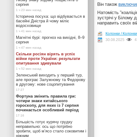
Він також
виключив
серпня
Натомість "коаліці
Історична посуха: що відбувається в
зустрічі у Білому 
басейні Дністра й чому міліє
направить своїх в
водосховище
Колонки / Колонки
Магнітні бурі: прогноз на вихідні, 8–9
30.08.2025
4
серпня
Скільки росіян вірять в успіх
війни проти України: результати
опитування здивували
Зеленський виходить у перший тур,
але програє Залужному та Федорову
в другому: нове соцопитування
Фортуна змінить правила гри:
чотири знаки китайського
гороскопу, для яких із 7 серпня
починається особливий період
Більшість готує курячу грудку
неправильно: ось що потрібно
зробити, щоб м’ясо стало соковитим і
ніжним