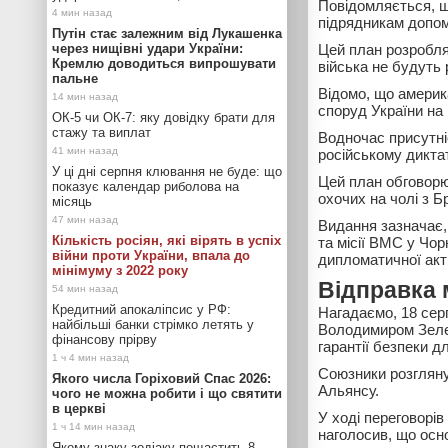
Повідомляється, 
підрядникам допом
Путін стає залежним від Лукашенка
через нищівні удари України:
Цей план розробля
Кремлю доводиться випрошувати
війська не будуть 
пальне
Відомо, що америк
споруд України на 
ОК-5 чи ОК-7: яку довідку брати для
стажу та виплат
Водночас присутні
російському дикта
У ці дні серпня клювання не буде: що
Цей план обговорю
показує календар риболова на
охочих на чолі з Б
місяць
Видання зазначає,
Кількість росіян, які вірять в успіх
та місії ВМС у Чор
війни проти України, впала до
дипломатичної акт
мінімуму з 2022 року
Відправка 
Кредитний апокаліпсис у РФ:
Нагадаємо, 18 сер
найбільші банки стрімко летять у
Володимиром Зеле
фінансову прірву
гарантії безпеки д
Союзники розгляну
Якого числа Горіховий Спас 2026:
Альянсу.
чого не можна робити і що святити
в церкві
У ході переговорі
наголосив, що осн
Якому знаку зодіаку пощастить 8