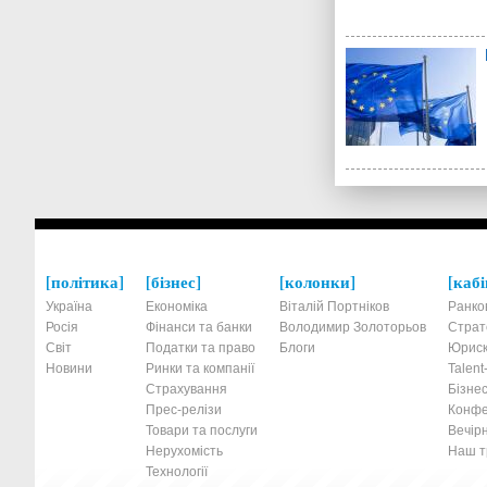
політика
бізнес
колонки
кабі
Україна
Економіка
Віталій Портніков
Ранко
Росія
Фінанси та банки
Володимир Золоторьов
Страт
Світ
Податки та право
Блоги
Юриск
Новини
Ринки та компанії
Talen
Страхування
Бізнес
Прес-релізи
Конфе
Товари та послуги
Вечірн
Нерухомість
Наш тр
Технології