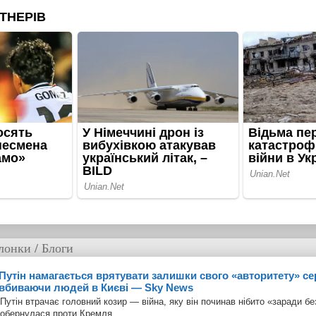
лонки / Блоги
Путін намагається врятувати залишки свого «авторитету» се
вбиваючи людей в Києві — Sky News
Путін втрачає головний козир — війна, яку він починав нібито «заради бе
обернулася проти Кремля.