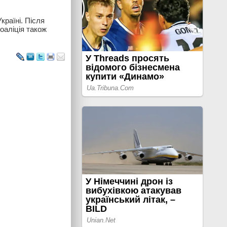
країні. Після
Коаліція також