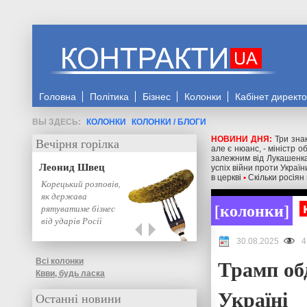
Головна
Політика
Бізнес
Колонки
Кабінет директ
КОЛОНКИ
КОЛОНКИ / БЛОГИ
НОВИНИ ДНЯ:
Три знак
Вечірня горілка
але є нюанс, - міністр 
залежним від Лукашенка
Леонид Швец
успіх війни проти Україн
в церкві
•
Скільки росіян
Корецький розповів,
як держава
колонки
рятуватиме бізнес
від ударів Росії
30.08.2025
4
Трамп об
Всі колонки
Квви, будь ласка
Україні
Останні новини