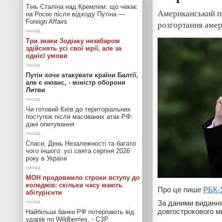
Тінь Сталіна над Кремлем: що чекає
Американський п
на Росію після відходу Путіна —
Foreign Affairs
розгортання амер
Три знаки Зодіаку незабаром
здійснять усі свої мрії, але за
однієї умови
Путін хоче атакувати країни Балтії,
але є нюанс, - міністр оборони
Литви
Чи готовий Київ до територіальних
поступок після масованих атак РФ:
дані опитування
Спаси, День Незалежності та багато
чого іншого: усі свята серпня 2026
року в Україні
МОН продовжило строки вступу до
коледжів: скільки часу мають
Про це пише
РБК-
абітурієнти
За даними видання,
довгострокового м
Найбільші банки РФ потерпають від
ударів по Wildberries, - СЗР