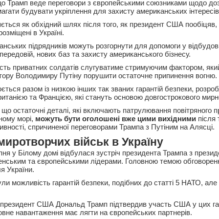
що Трамп веде переговори з європейськими союзниками щодо до
агати будувати укріплення для захисту американських інтересів 
ється як обхідний шлях після того, як президент США пообіцяв,
розміщені в Україні.
анських підрядників можуть розгорнути для допомоги у відбудов
передовій, нових баз та захисту американського бізнесу.
сть приватних солдатів слугуватиме стримуючим фактором, яки
тору Володимиру Путіну порушити остаточне припинення вогню.
ється разом із низкою інших так званих гарантій безпеки, розро
ританією та Францією, які стануть основою довгострокового мирн
 що остаточні деталі, які включають патрулювання повітряного п
ному морі,
можуть бути оголошені вже цими вихідними
після 
ивності, спричиненої переговорами Трампа з Путіним на Алясці.
миротворчих військ в Україну
пня у Білому домі відбулася зустріч президента Трампа з презид
нським та європейськими лідерами. Головною темою обговоренн
ля України.
ли можливість гарантій безпеки, подібних до статті 5 НАТО, ал
в президент США Дональд Трамп підтвердив участь США у цих га
овне навантаження має лягти на європейських партнерів.