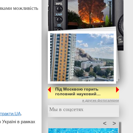
иками можливість
Під Москвою горить
головний науковий…
и другие фотогалереи
Мы в соцсетях
тракти.UA
.
 Україні в рамках
<
>