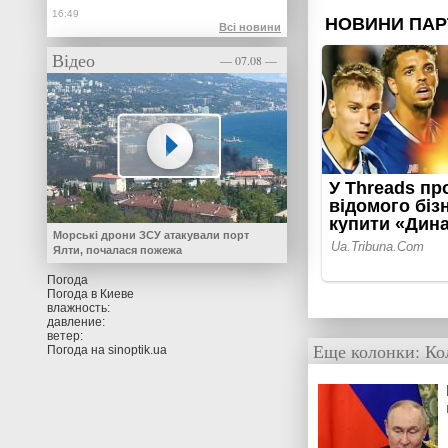
Всі новини
Відео
— 07.08 —
Морські дрони ЗСУ атакували порт
Ялти, почалася пожежа
Погода
Погода в
Киеве
влажность:
давление:
ветер:
Еще колонки:
Ко
Погода на
sinoptik.ua