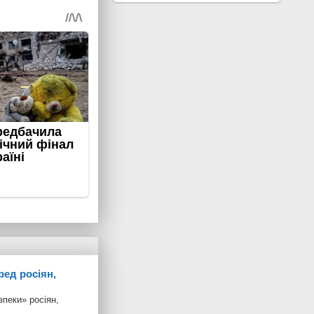
ред росіян,
зпеки» росіян,