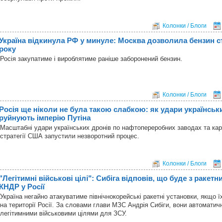
Колонки / Блоги
Україна відкинула РФ у минуле: Москва дозволила бензин с
року
Росія закупатиме і вироблятиме раніше заборонений бензин.
Колонки / Блоги
Росія ще ніколи не була такою слабкою: як удари українськ
руйнують імперію Путіна
Масштабні удари українських дронів по нафтопереробних заводах та ка
стратегії США запустили незворотний процес.
Колонки / Блоги
"Легітимні військові цілі": Сибіга відповів, що буде з ракет
КНДР у Росії
Україна негайно атакуватиме північнокорейські ракетні установки, якщо ї
на території Росії. За словами глави МЗС Андрія Сибіги, вони автоматич
легітимними військовими цілями для ЗСУ.