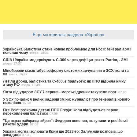
Еще материалы раздела «Україна»
Українська балістика стане новою проблемою для Росії: генерал армії
пояснив чому
вчера, 18:38
США і Україна модернізують С-300 через дефіцит ракет Patriot, - ЗМІ
вчера, 17:37
Міноборони масштабує реформу системи харчування в ЗСУ: коли та
як
вчера, 16:27
Летіли дрони, балістика та С-400, є прильоти: як ППО відбила нічну
атаку РФ
вчера, 10:45
Ялта під ударом ЗСУ 7 серпня - морські дрони атакували порт
07.08
У ЗСУ почалися великі кадрові зміни: журналіст про генералів нового
покоління
07.08
Fire Point розкрила деталі ППО Freyja: коли відбудеться перше
перехоплення балістики
07.08
"Це якраз найкраща зброя": Федоров пояснив, як зупинити російські
ракетні удари
07.08
Україна могла ізолювати Крим ще 2023-го: Залужний розповів, що
завадило
07.08