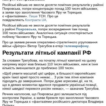
Російські війська не змогли досягти помітних результатів у районі
Покровська, попри концентрацію понад 100 тисяч військових,
а заяви про захоплення Часового Яру чи Торецька
є «фантазіями».
Пише
ТСН. Про це
повідомляють
Контракти.UA
.
Російські війська не змогли досягти помітних результатів
у районі
Покровська
, попри зосередження там понад
100 тисяч військових. Аналогічна ситуація спостерігається
поблизу Часового Яру та Торецька.
Про це заявив речник оперативно-стратегічного угруповання
військ «Дніпро» Віктор Трегубов в етері
телемарафону
.
Результати літньої кампанії РФ
За словами Трегубова, на початку літньої кампанії на цьому
напрямку ворог мав близько 110 тисяч військових, нині ж їхня
кількість зменшилася до приблизно 100 тисяч.
«Щоб уявити масштаб цієї цифри, в більшості європейських
країн такої армії просто немає… З усім тим літня компанія
підходить до завершення. Попри дуже агресивні дії, на те,
що в деяких моментах вдалося продавити українські позиції,
ніякої швидкої перемоги росіян немає», — зазначив Трегубов.
Речник наголосив, що Покровськ досі залишається під
контролем України, а заяви Кремля про захоплення Часового
Яру чи Торецька є «фантазіями російського диктатора Владіміра
Путіна».