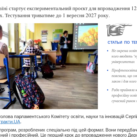
раїні стартує експериментальний проєкт для впровадження 12
х. Тестування триватиме до 1 вересня 2027 року.
Не окрема осві
кого вводять "н
університетах
Профтехосвіта
пояснили, що зм
закон і для кого
Рада прийняла н
професійну осві
сучасний ринок 
олова парламентського Комітету освіти, науки та інновацій Серг
тракти.UA
.
програм, розроблених спеціально під цей формат. Вони передба
чний і професійний. Це перший крок до впровадження нового Де