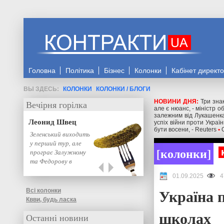
Головна
Політика
Бізнес
Колонки
Кабінет директ
КОЛОНКИ
КОЛОНКИ / БЛОГИ
НОВИНИ ДНЯ:
Три знак
Вечірня горілка
але є нюанс, - міністр 
залежним від Лукашенка
Леонид Швец
успіх війни проти Украї
бути восени, - Reuters
•
Зеленський виходить
у перший тур, але
колонки
програє Залужному
та Федорову в
другому: нове…
01.09.2025
4
Україна п
Всі колонки
Квви, будь ласка
школах
Останні новини