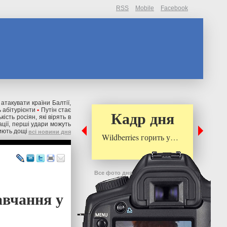
RSS
Mobile
Facebook
 атакувати країни Балтії,
 абітурієнти
•
Путін стає
Кадр дня
ькість росіян, які вірять в
ації, перші удари можуть
риють дощі
всі новини дня
Wildberries горить у…
Все фото дня
авчання у