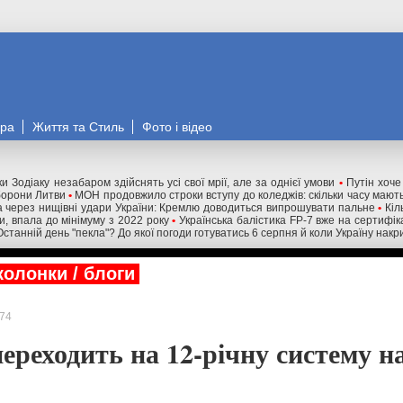
ора
Життя та Стиль
Фото і відео
и Зодіаку незабаром здійснять усі свої мрії, але за однієї умови
•
Путін хоче
оборони Литви
•
МОН продовжило строки вступу до коледжів: скільки часу мають
 через нищівні удари України: Кремлю доводиться випрошувати пальне
•
Кіл
ни, впала до мінімуму з 2022 року
•
Українська балістика FP-7 вже на сертифік
Останній день "пекла"? До якої погоди готуватись 6 серпня й коли Україну нак
колонки / блоги
74
ереходить на 12-річну систему н