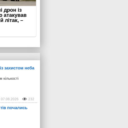
із захистом неба
м кількості
07.08.2026
232
нтів почались