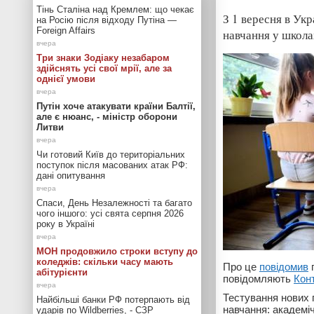
Тінь Сталіна над Кремлем: що чекає
З 1 вересня в Ук
на Росію після відходу Путіна —
Foreign Affairs
навчання у школа
Три знаки Зодіаку незабаром
здійснять усі свої мрії, але за
однієї умови
Путін хоче атакувати країни Балтії,
але є нюанс, - міністр оборони
Литви
Чи готовий Київ до територіальних
поступок після масованих атак РФ:
дані опитування
Спаси, День Незалежності та багато
чого іншого: усі свята серпня 2026
року в Україні
МОН продовжило строки вступу до
коледжів: скільки часу мають
Про це
повідомив
г
абітурієнти
повідомляють
Кон
Тестування нових 
Найбільші банки РФ потерпають від
навчання: академі
ударів по Wildberries, - СЗР