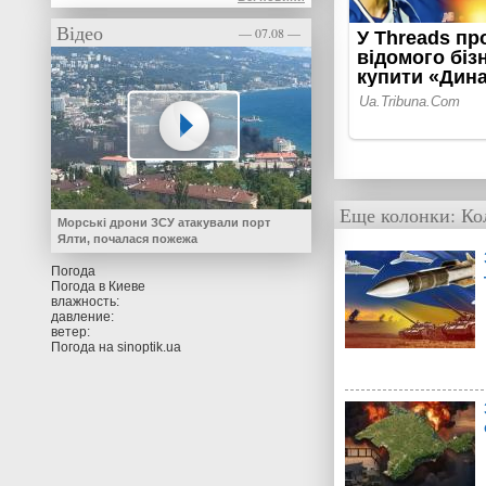
Відео
— 07.08 —
Еще колонки:
Ко
Морські дрони ЗСУ атакували порт
Ялти, почалася пожежа
Погода
Погода в
Киеве
влажность:
давление:
ветер:
Погода на
sinoptik.ua