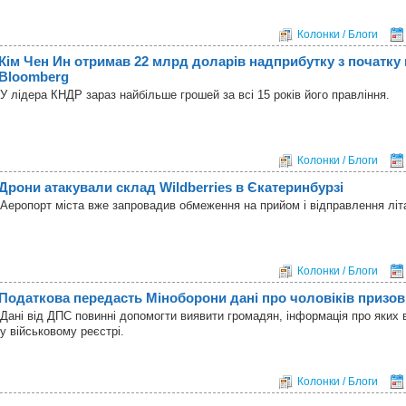
Колонки / Блоги
Кім Чен Ин отримав 22 млрд доларів надприбутку з початку ві
Bloomberg
У лідера КНДР зараз найбільше грошей за всі 15 років його правління.
Колонки / Блоги
Дрони атакували склад Wildberries в Єкатеринбурзі
Аеропорт міста вже запровадив обмеження на прийом і відправлення літа
Колонки / Блоги
Податкова передасть Міноборони дані про чоловіків призов
Дані від ДПС повинні допомогти виявити громадян, інформація про яких 
у військовому реєстрі.
Колонки / Блоги