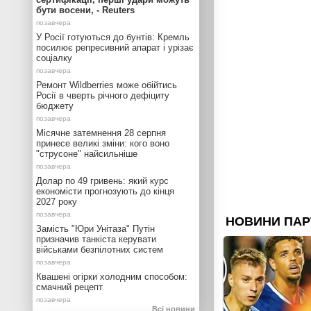
бути восени, - Reuters
У Росії готуються до бунтів: Кремль
посилює репресивний апарат і урізає
соціалку
Ремонт Wildberries може обійтись
Росії в чверть річного дефіциту
бюджету
Місячне затемнення 28 серпня
принесе великі зміни: кого воно
"струсоне" найсильніше
Долар по 49 гривень: який курс
економісти прогнозують до кінця
2027 року
Замість "Юри Унітаза" Путін
призначив танкіста керувати
військами безпілотних систем
Квашені огірки холодним способом:
смачний рецепт
Всі новини