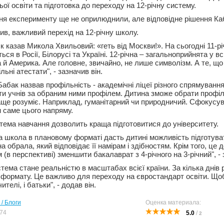
ої освіти та підготовка до переходу на 12-річну систему.
я експерименту ще не оприлюднили, але відповідне рішення Ка
ив, важливий перехід на 12-річну школу.
к казав Микола Хвильовий: «геть від Москви!». На сьогодні 11-р
ся в Росії, Білорусі та Україні. 12-річна – загальноприйнята у вс
 й Америка. Але головне, звичайно, не лише символізм. А те, що
ьні атестати", - зазначив він.
абак назвав профільність - академічні ліцеї різного спрямуванн
и учнів за обраним ними профілем. Дитина зможе обрати профіль,
раще розуміє. Наприклад, гуманітарний чи природничий. Сфокусув
н саме цього напряму.
стема навчання дозволить краща підготовитися до університету.
 школа в плановому форматі дасть дитині можливість підготува
на обрала, який відповідає її намірам і здібностям. Крім того, це
в перспективі) зменшити бакалаврат з 4-річного на 3-річний", -
стема стане реальністю в масштабах всієї країни. За кілька днів
 формату. Це важливо для переходу на євростандарт освіти. Що
 вчителі, і батьки", - додав він.
 / Блоги
Оценка материала:
74
5.0
/
2