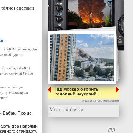
-річної системи
та. В МОН пояснили, для
ульовий курс" в
 по-новому? В МОН
інює схвалений Радою
овий закон про
Під Москвою горить
ту, орієнтовану на
головний науковий…
праці
и другие фотогалереи
Мы в соцсетях
ій Бабак. Про це
чають два напрями
ржавного стандарту