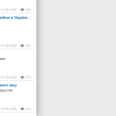
07.08.2026
186
йни в Україні, -
07.08.2026
260
ків.
07.08.2026
276
ного віку
відсутня
07.08.2026
252