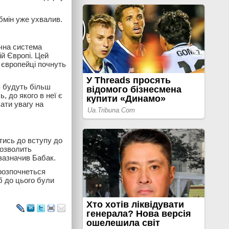
бмін уже ухвалив.
ічна система
ій Європі. Цей
 європейці почнуть
я будуть більш
 до якого в неї є
ати увагу на
тись до вступу до
 дозволить
 зазначив Бабак.
 розпочнеться
б до цього були