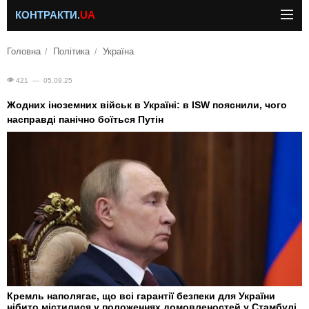
КОНТРАКТИ.
UA
Головна
Політика
Україна
421 — 05.09.25
Жодних іноземних військ в Україні: в ISW пояснили, чого
насправді панічно боїться Путін
Кремль наполягає, що всі гарантії безпеки для України
нібито містилися у положеннях домовленостей у Стамбулі