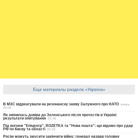
Еще материалы раздела «Україна»
В МЗС відреагували на резонансну заяву Залужного про НАТО
вчера,
09:06
Як змінилась довіра до Зеленського після протестів в Україні:
результати опитування
05.08
Під вогнем "Епіцентр", ROZETKA та "Нова пошта": що відомо про удар
РФ по Києву та області
05.08
Росію можуть змусити закінчити війну: генерал назвав головну