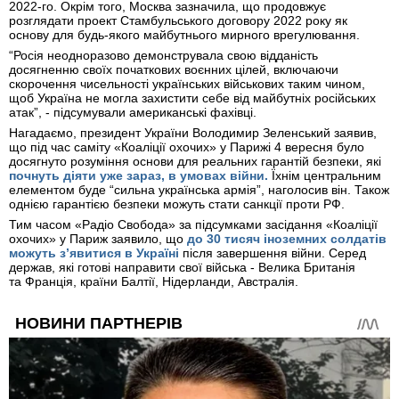
2022-го. Окрім того, Москва зазначила, що продовжує
розглядати проект Стамбульського договору 2022 року як
основу для будь-якого майбутнього мирного врегулювання.
“Росія неодноразово демонструвала свою відданість
досягненню своїх початкових воєнних цілей, включаючи
скорочення чисельності українських військових таким чином,
щоб Україна не могла захистити себе від майбутніх російських
атак”, - підсумували американські фахівці.
Нагадаємо, президент України Володимир Зеленський заявив,
що під час саміту «Коаліції охочих» у Парижі 4 вересня було
досягнуто розуміння основи для реальних гарантій безпеки, які
почнуть діяти уже зараз, в умовах війни.
Їхнім центральним
елементом буде “сильна українська армія”, наголосив він. Також
однією гарантією безпеки можуть стати санкції проти РФ.
Тим часом «Радіо Свобода» за підсумками засідання «Коаліції
охочих» у Париж заявило, що
до 30 тисяч іноземних солдатів
можуть з’явитися в Україні
після завершення війни. Серед
держав, які готові направити свої війська - Велика Британія
та Франція, країни Балтії, Нідерланди, Австралія.