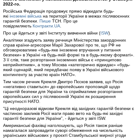
2022-го.
Російська Федерація продовжує прямо відкидати будь-
які
іноземні війська
на території України в межах післявоєнних
гарантій безпеки.
Пише
ТСН. Про це
повідомляють
Контракти.UA
.
Про це йдеться у звіті Інституту вивчення війни (
ISW
).
Аналітики згадують заяву речниця Міністерства закордонних
справ країни-агресорки Марії Захарової про те, що РФ не
обговорюватиме «будь-яке іноземне втручання у питання
безпеки» в Україні «в будь-якій формі та в будь-якому форматі».
З її слів, таке розгортання іноземних військ є «принципово
неприйнятним», а тому Москва «категорично відкидає» «будь-
який сценарій, який передбачає появу в Україні військового
контингенту за участю країн НАТО».
Тим часом речник Кремля Дмитро Пєсков заявив, що Росія
«негативно ставиться» до європейських пропозицій щодо
гарантій безпеки для України та сприйматиме розгортання
європейських сил у післявоєнній Україні як розширення
присутності НАТО.
“Ці неодноразові відмови Кремля від західних гарантій безпеки є
частиною закликів Росії мати право вето на будь-які західні
гарантії безпеки для України”, - йдеться у звіті ISW.
Американські фахівці наголошують, що Росія також раніше
намагалася запровадити суворі обмеження на чисельність
українських військових у проєкті Стамбульської мирної угоди