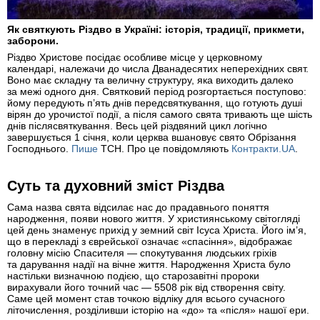
Як святкують Різдво в Україні: історія, традиції, прикмети,
заборони.
Різдво Христове посідає особливе місце у церковному
календарі, належачи до числа Дванадесятих неперехідних свят.
Воно має складну та величну структуру, яка виходить далеко
за межі одного дня. Святковий період розгортається поступово:
йому передують п’ять днів передсвяткування, що готують душі
вірян до урочистої події, а після самого свята тривають ще шість
днів післясвяткування. Весь цей різдвяний цикл логічно
завершується 1 січня, коли церква вшановує свято Обрізання
Господнього.
Пише
ТСН. Про це повідомляють
Контракти.UA
.
Суть та духовний зміст Різдва
Сама назва свята відсилає нас до прадавнього поняття
народження, появи нового життя. У християнському світогляді
цей день знаменує прихід у земний світ Ісуса Христа. Його ім’я,
що в перекладі з єврейської означає «спасіння», відображає
головну місію Спасителя — спокутування людських гріхів
та дарування надії на вічне життя. Народження Христа було
настільки визначною подією, що старозавітні пророки
вирахували його точний час — 5508 рік від створення світу.
Саме цей момент став точкою відліку для всього сучасного
літочислення, розділивши історію на «до» та «після» нашої ери.