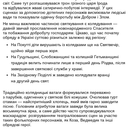
світ. Саме тут розташовувався трон грізного царя Ірода
та відбувалися жваві сатирично-побутові інтермедії. У цих
сценках за допомогою дотепних персонажів висміювали людські
вади та показували одвічну боротьбу між Добром і Злом.
Не менш важливою частиною святкування є колядування —
давній звичай прославлення новонародженого Спасителя
та побажання добробуту господарям. Цікаво, що час початку
обряду в Україні суттєво різниться залежно від регіону:
На Покутті діти вирушають із колядками ще на Святвечір,
щойно зійде перша зоря.
На Гуцульщині, Слобожанщині та колишній Гетьманщині
традиція велить починати лише в перший день Різдва, після
завершення святкової служби у храмі.
На Західному Поділлі ж заведено колядувати вранці
на другий день свят.
Традиційно колядницькі ватаги формувалися переважно
з парубків, одягнених у святкові білі кожушки. Очолював гурт
отаман — найспритніший хлопець, який вмів гарно заводити
пісню. Головним атрибутом ватаги завжди була велика
восьмикутна зірка, а саме дійство часто супроводжувалося
маскарадом: розігруванням театралізованих сцен за участю
таких фольклорних персонажів, як Коза, Ведмедик та інші
обрядові герої.