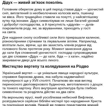
Дідух — живий зв’язок поколінь
Головним оберегом дому в цей період ставав дідух — урочистий
сніп, виплетений із необмолочених колосків жита, пшениці
чи вівса. Його традиційно ставили на покутті, у найсвітлішому
кутку під іконами. Дідух символізував не лише багатий урожай
і добробут господарства, а й присутність «дідухів» — духів-
покровителів роду, які, за віруваннями, приходять у гості
на свята.
Для надання снопу особливої сили його прикрашали калиною,
різноколірними стрічками та лікувальним зіллям. Наприклад,
вплітали льон, вірячи, що він захистить членів родини від
головного болю протягом року. Момент занесення дідуха
до хати був сповнений урочистості: господар супроводжував
цю дію словами «Дідух — до хати, біда — з хати», надійно
закриваючи двері для всього лихого.
Мистецтво вертепу та колядування на Різдво
Український вертеп — це унікальне явище народної культури,
справжня барокова драма, яка набула надзвичайної
популярності ще у XVII столітті. Початково він мав вигляд
переносного двоповерхового будиночка, виготовленого з дощок
та тонкого картону. Його внутрішня архітектура була глибоко
символічною та розділяла дійство на два світи.
На верхньому ярусі, який уособлював небесний Вифлеєм,
розігрувалися серйозні біблійні містерії про народження Христа
та поклоніння волхвів. Нижній же поверх представляв земний