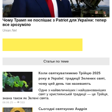
Статьи по теме
Коли святкуватимемо Трійцю 2025
року в Україні: традиції Зелених свят,
чому цей день так називають
Одне з найвеличніших і найшанованіших
свят у християнській традиції — це Трійця,
знана також як Зелені свята.
08.06.25 —
533
Сьогодні святкуємо Андрія