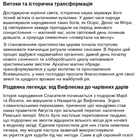
Витоки та історична трансформація
Досліджуючи коріння свята, історична наука зауважує його
тісний зв’язок із античними культами. У давні часи народи
вшановували народження таких богів, як Осіріс, Діоніс чи Мітра.
Ці святкування завжди припадали на період зимового
сонцестояння — магічний час, коли світловий день починав
довшати, а природа символічно «повертала на весну».
Зі становленням християнства церква почала поступово
замінювати язичницькі ритуали новими сенсами. В Україні цей
процес відбувся надзвичайно органічно: давній день початку
нового сонячного та хліборобського циклу наповнився
християнським змістом. Архаїчні магічні обряди
трансформувалися у щирі молитви та прославлення
Всевишнього, у яких господарі просили благословення для своєї
землі та щедрого врожаю на майбутній рік.
Різдвяна легенда: від Вифлеєма до чарівних дарів
Історія народження Спасителя починається з подорожі Марії
та Йосипа, які вирушили з Назарета до Вифлеєма. Згідно
з євангельськими переказами, причиною цієї мандрівки став
наказ правителя Августа про загальний перепис населення
Римської імперії. Місто було настільки переповнене людьми,
що подорожні не змогли відшукати вільного місця для ночівлі
в жодному заїзді. Єдиним прихистком для них стала невелика
печера, яку місцеві пастухи зазвичай використовували
як укриття для худоби під час негоди. Саме в цій скромній оселі