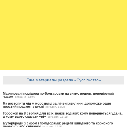
Еще материалы раздела «Суспільство»
Мариновані помідори по-болгарськи на зиму: рецепт, перевірений
часом
сегодня, 13:50
Як розтопити лід у морозилці за лічені хвилини: допоможе один
простий предмет з кухні
сегодня, 13:36
Гороскоп на 8 серпня для всіх знаків зодіаку: кому повернеться удача,
а кому варто сказати «ні»
сегодня, 13:15
Бутерброди з сиром і помідорами: рецепт швидкого та корисного
перекусу або сніданку
сегодня, 12:51