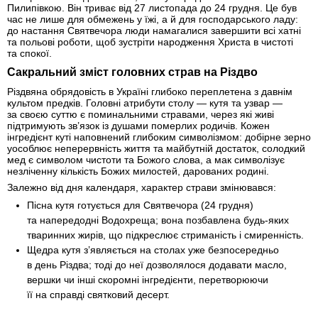
Пилипівкою. Він триває від 27 листопада до 24 грудня. Це був
час не лише для обмежень у їжі, а й для господарського ладу:
до настання Святвечора люди намагалися завершити всі хатні
та польові роботи, щоб зустріти народження Христа в чистоті
та спокої.
Сакральний зміст головних страв на Різдво
Різдвяна обрядовість в Україні глибоко переплетена з давнім
культом предків. Головні атрибути столу — кутя та узвар —
за своєю суттю є поминальними стравами, через які живі
підтримують зв’язок із душами померлих родичів. Кожен
інгредієнт куті наповнений глибоким символізмом: добірне зерно
уособлює неперервність життя та майбутній достаток, солодкий
мед є символом чистоти та Божого слова, а мак символізує
незліченну кількість Божих милостей, дарованих родині.
Залежно від дня календаря, характер страви змінювався:
Пісна кутя готується для Святвечора (24 грудня)
та напередодні Водохреща; вона позбавлена будь-яких
тваринних жирів, що підкреслює стриманість і смиренність.
Щедра кутя з’являється на столах уже безпосередньо
в день Різдва; тоді до неї дозволялося додавати масло,
вершки чи інші скоромні інгредієнти, перетворюючи
її на справді святковий десерт.