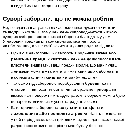
швидкої зміни погоди на гіршу.
Суворі заборони: що не можна робити
Різдво здавна шанується як час особливої духовної чистоти
та внутрішньої тиші, тому цей день супроводжується низкою
суворих заборон, які покликані вберегти благодать у домі.
У народній традиції ці табу сприймалися не просто
як обмеження, а як спосіб захистити долю родини від лиха.
Однією з найголовніших заборон є будь-яка
важка або
реміснича праця
. У святковий день не дозволялося шити,
плести чи вишивати. Наші предки вірили, що маніпуляції
з нитками можуть «заплутати» життєвий шлях або навіть
накликати фізичні каліцтва на майбутніх дітей.
Так само під забороною перебували й
буденні хатні
справи
— винесення сміття чи генеральне прибирання
вважалися недоречними, адже разом із брудом можна було
ненароком «вимести» успіх та радість з оселі.
Категорично заборонено
вступати в конфлікти,
лихословити або проявляти агресію
. Навіть полювання
у цей період вважалося гріховним, адже в день вселенської
радості кожне живе створіння має бути у безпеці.