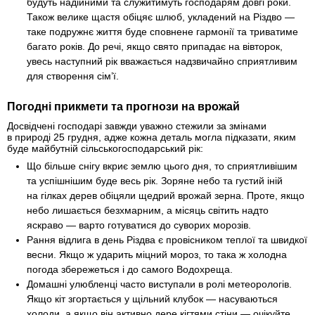
будуть надійними та служитимуть господарям довгі роки.
Також велике щастя обіцяє шлюб, укладений на Різдво —
таке подружнє життя буде сповнене гармонії та триватиме
багато років. До речі, якщо свято припадає на вівторок,
увесь наступний рік вважається надзвичайно сприятливим
для створення сім’ї.
Погодні прикмети та прогнози на врожай
Досвідчені господарі завжди уважно стежили за змінами
в природі 25 грудня, адже кожна деталь могла підказати, яким
буде майбутній сільськогосподарський рік:
Що більше снігу вкриє землю цього дня, то сприятливішим
та успішнішим буде весь рік. Зоряне небо та густий іній
на гілках дерев обіцяли щедрий врожай зерна. Проте, якщо
небо лишається безхмарним, а місяць світить надто
яскраво — варто готуватися до суворих морозів.
Рання відлига в день Різдва є провісником теплої та швидкої
весни. Якщо ж ударить міцний мороз, то така ж холодна
погода збережеться і до самого Водохреща.
Домашні улюбленці часто виступали в ролі метеорологів.
Якщо кіт згортається у щільний клубок — насуваються
холоди, а якщо він активно дере кігтями стіни — очікуйте