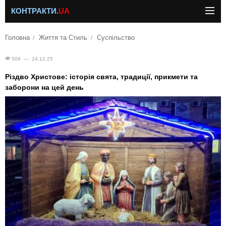
КОНТРАКТИ.
UA
Головна
Життя та Стиль
Суспільство
509 — 24.12.25
Різдво Христове: історія свята, традиції, прикмети та
заборони на цей день