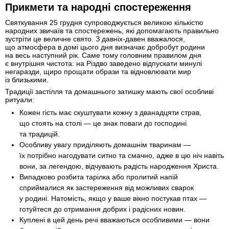
Прикмети та народні спостереження
Святкування 25 грудня супроводжується великою кількістю
народних звичаїв та спостережень, які допомагають правильно
зустріти це величне свято. З давніх-давен вважалося,
що атмосфера в домі цього дня визначає добробут родини
на весь наступний рік. Саме тому головним правилом дня
є внутрішня чистота: на Різдво заведено відпускати минулі
негаразди, щиро прощати образи та відновлювати мир
із близькими.
Традиції застілля та домашнього затишку мають свої особливі
ритуали:
Кожен гість має скуштувати кожну з дванадцяти страв,
що стоять на столі — це знак поваги до господині
та традицій.
Особливу увагу приділяють домашнім тваринам —
їх потрібно нагодувати ситно та смачно, адже в цю ніч навіть
вони, за легендою, відчувають радість народження Христа.
Випадково розбита тарілка або пролитий напій
сприймалися як застереження від можливих сварок
у родині. Натомість, якщо у ваше вікно постукав птах —
готуйтеся до отримання добрих і радісних новин.
Куплені в цей день речі вважаються особливими — вони