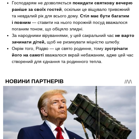
Господарям не дозволяється
покидати святкову вечерю
раніше за своїх гостей
, оскільки це віщувало тривожний
та невдалий рік для всього дому.
Стіл має бути багатим
і повним
— ставити на нього порожній посуд вважалося
поганим тоном, що обіцяло злидні.
За народними віруваннями, у цей сакральний час
не варто
зачинати дітей,
щоб не ризикувати міцністю шлюбу.
Окрім того, Різдво — це свято родинне, тому
зустрічати
його на самоті
вважалося вкрай небажаним, адже цей час
створений для єднання та родинного тепла.