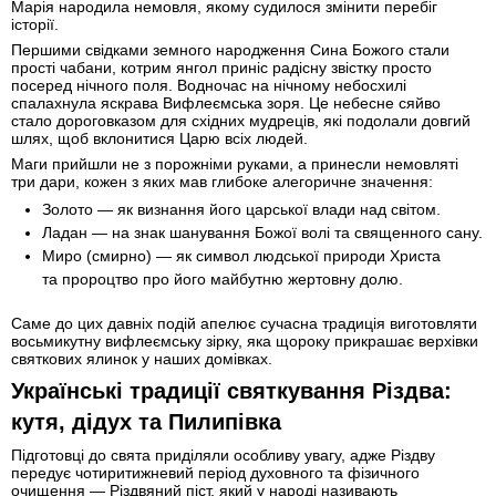
Марія народила немовля, якому судилося змінити перебіг
історії.
Першими свідками земного народження Сина Божого стали
прості чабани, котрим янгол приніс радісну звістку просто
посеред нічного поля. Водночас на нічному небосхилі
спалахнула яскрава Вифлеємська зоря. Це небесне сяйво
стало дороговказом для східних мудреців, які подолали довгий
шлях, щоб вклонитися Царю всіх людей.
Маги прийшли не з порожніми руками, а принесли немовляті
три дари, кожен з яких мав глибоке алегоричне значення:
Золото — як визнання його царської влади над світом.
Ладан — на знак шанування Божої волі та священного сану.
Миро (смирно) — як символ людської природи Христа
та пророцтво про його майбутню жертовну долю.
Саме до цих давніх подій апелює сучасна традиція виготовляти
восьмикутну вифлеємську зірку, яка щороку прикрашає верхівки
святкових ялинок у наших домівках.
Українські традиції святкування Різдва:
кутя, дідух та Пилипівка
Підготовці до свята приділяли особливу увагу, адже Різдву
передує чотиритижневий період духовного та фізичного
очищення — Різдвяний піст, який у народі називають