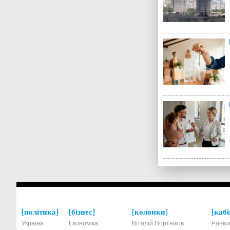
політика
бізнес
колонки
кабі
Україна
Економіка
Віталій Портніков
Ранко