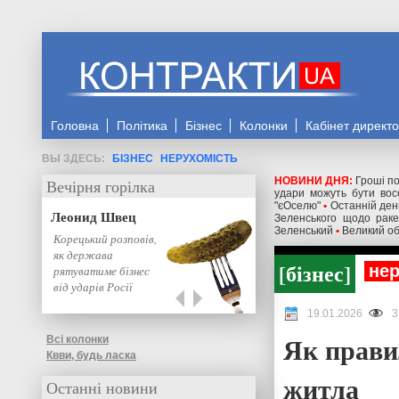
Головна
Політика
Бізнес
Колонки
Кабінет директ
БІЗНЕС
НЕРУХОМІСТЬ
НОВИНИ ДНЯ:
Гроші по
Вечірня горілка
удари можуть бути восе
"єОселю"
•
Останній день
Леонид Швец
Зеленського щодо ракет
Зеленський
•
Великий об
Корецький розповів,
як держава
бізнес
нер
рятуватиме бізнес
від ударів Росії
19.01.2026
3
Як прави
Всі колонки
Квви, будь ласка
житла
Останні новини