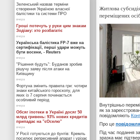
Зеленський назвав терміни
Житлова субсидія
створення Україною власної
балістики та системи ПРО
переміщених осіб
Гроші потечуть у руки цим знакам
Зодіаку: хто розбагатіє
Українська балістика FP-7 вже на
сертифікації, перші удари можуть
бути восени, - Reuters
"Рішення будуть": Буданов зробив
рішучу заяву після атаки на
Київщину
Фортуна змінить правила гри: чотири
знаки китайського гороскопу, для
яких із 7 серпня починається
особливий період
Внутрішньо перемі
як за зареєстрова
Обсяг іпотеки в Україні досяг 50
повідомляють
Кон
млрд гривень: 93% нових кредитів
припадає на "єОселю"
Про це
повідомл
Під час подання з
У Росії готуються до бунтів: Кремль
зразка має підтве
посилює репресивний апарат і урізає