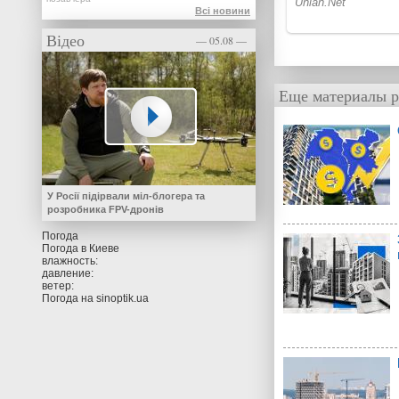
Всі новини
Відео
— 05.08 —
Еще материалы р
У Росії підірвали міл-блогера та
розробника FPV-дронів
Погода
Погода в
Киеве
влажность:
давление:
ветер:
Погода на
sinoptik.ua