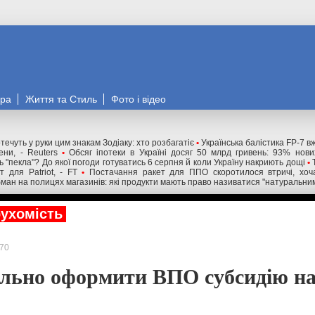
ора
Життя та Стиль
Фото і відео
течуть у руки цим знакам Зодіаку: хто розбагатіє
•
Українська балістика FP-7 в
ни, - Reuters
•
Обсяг іпотеки в Україні досяг 50 млрд гривень: 93% нов
 "пекла"? До якої погоди готуватись 6 серпня й коли Україну накриють дощі
•
 для Patriot, - FT
•
Постачання ракет для ППО скоротилося втричі, хоча
ман на полицях магазинів: які продукти мають право називатися "натуральни
ухомість
70
льно оформити ВПО субсидію на