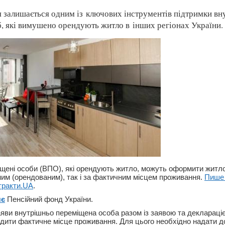
 залишається одним із ключових інструментів підтримки вн
, які вимушено орендують житло в інших регіонах України.
щені особи (ВПО), які орендують житло, можуть оформити жит
ним (орендованим), так і за фактичним місцем проживання.
Пиш
тракти.UA
.
яє
Пенсійний фонд України.
аяви внутрішньо переміщена особа разом із заявою та деклараці
рдити фактичне місце проживання. Для цього необхідно надати д