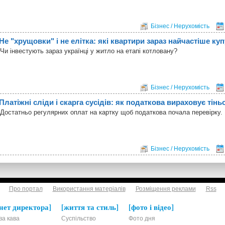
Бізнес / Нерухомість
Не "хрущовки" і не елітка: які квартири зараз найчастіше ку
Чи інвестують зараз українці у житло на етапі котловану?
Бізнес / Нерухомість
Платіжні сліди і скарга сусідів: як податкова вираховує тін
Достатньо регулярних оплат на картку щоб податкова почала перевірку.
Бізнес / Нерухомість
Про портал
Використання матеріалів
Розміщення реклами
Rss
нет директора
життя та стиль
фото і відео
ва кава
Суспільство
Фото дня