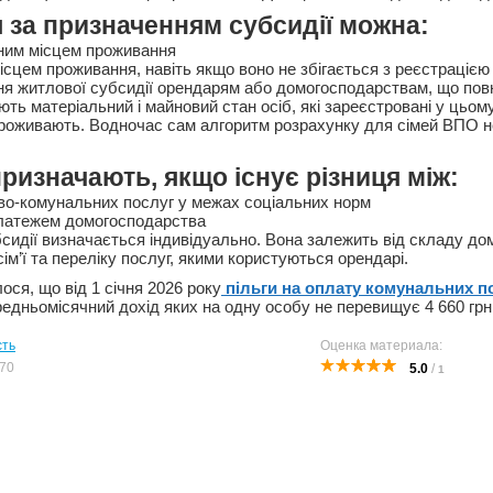
 за призначенням субсидії можна:
ним місцем проживання
ісцем проживання, навіть якщо воно не збігається з реєстрацією
ня житлової субсидії орендарям або домогосподарствам, що по
ть матеріальний і майновий стан осіб, які зареєстровані у цьому
роживають. Водночас сам алгоритм розрахунку для сімей ВПО не
ризначають, якщо існує різниця між:
во-комунальних послуг у межах соціальних норм
платежем домогосподарства
сидії визначається індивідуально. Вона залежить від складу до
ім’ї та переліку послуг, якими користуються орендарі.
ся, що від 1 січня 2026 року
пільги на оплату комунальних п
едньомісячний дохід яких на одну особу не перевищує 4 660 грн
сть
Оценка материала:
70
5.0
/
1