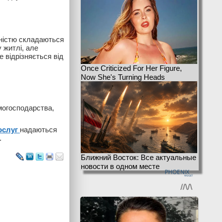
вністю складаються
 житлі, але
 відрізняється від
Once Criticized For Her Figure,
Now She's Turning Heads
могосподарства,
ослуг
надаються
.
Ближний Восток: Все актуальные
новости в одном месте