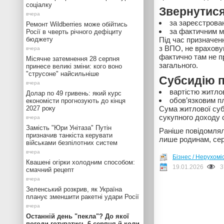
соціалку
Звернутися
за зареєстрова
Ремонт Wildberries може обійтись
за фактичним м
Росії в чверть річного дефіциту
бюджету
Під час призначен
з ВПО, не враховую
фактично там не п
Місячне затемнення 28 серпня
загального.
принесе великі зміни: кого воно
"струсоне" найсильніше
Субсидію п
вартістю житло
Долар по 49 гривень: який курс
обов’язковим 
економісти прогнозують до кінця
2027 року
Сума житлової суб
сукупного доходу с
Замість "Юри Унітаза" Путін
Раніше повідомляло
призначив танкіста керувати
лише родинам, сер
військами безпілотних систем
Бізнес / Нерухомі
Квашені огірки холодним способом:
19.01.2026
3
смачний рецепт
Зеленський розкрив, як Україна
планує зменшити ракетні удари Росії
Останній день "пекла"? До якої
погоди готуватись 6 серпня й коли