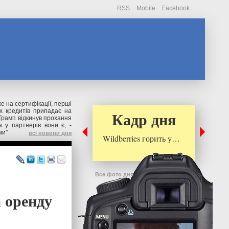
RSS
Mobile
Facebook
же на сертифікації, перші
их кредитів припадає на
Кадр дня
Трамп відкинув прохання
 у партнерів вони є, -
ми"
всі новини дня
Wildberries горить у…
Все фото дня
 оренду