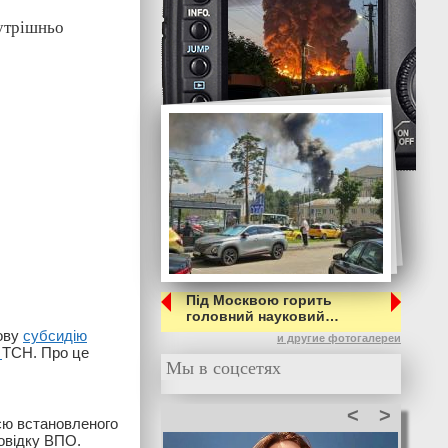
утрішньо
Під Москвою горить
головний науковий…
лову
субсидію
и другие фотогалереи
е
ТСН. Про це
Мы в соцсетях
<
>
єю встановленого
овідку ВПО.