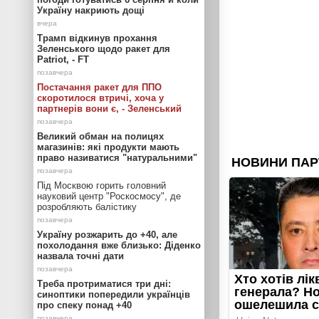
Україну накриють дощі
Трамп відкинув прохання
Зеленського щодо ракет для
Patriot, - FT
Постачання ракет для ППО
скоротилося втричі, хоча у
партнерів вони є, - Зеленський
Великий обман на полицях
магазинів: які продукти мають
право називатися "натуральними"
Під Москвою горить головний
науковий центр "Роскосмосу", де
розробляють балістику
Україну розжарить до +40, але
похолодання вже близько: Діденко
назвала точні дати
Треба протриматися три дні:
синоптики попередили українців
про спеку понад +40