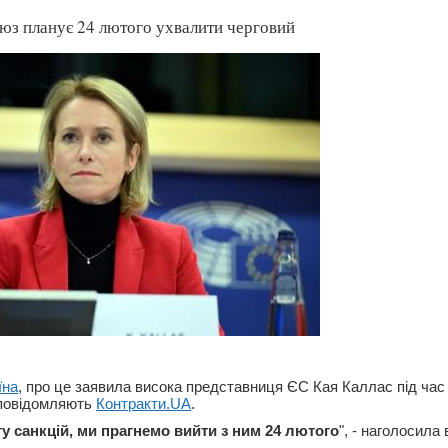
юз планує 24 лютого ухвалити черговий
їна
, про це заявила висока представниця ЄС Кая Каллас під ча
 повідомляють
Контракти.UA
.
у санкцій, ми прагнемо вийти з ним 24 лютого
", - наголосила 