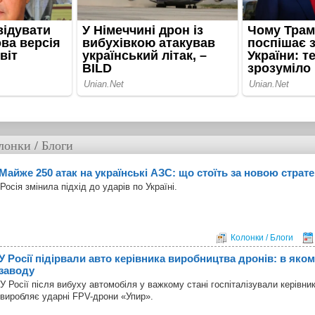
лонки / Блоги
Майже 250 атак на українські АЗС: що стоїть за новою страте
Росія змінила підхід до ударів по Україні.
Колонки / Блоги
У Росії підірвали авто керівника виробництва дронів: в яком
заводу
У Росії після вибуху автомобіля у важкому стані госпіталізували керівни
виробляє ударні FPV-дрони «Упир».