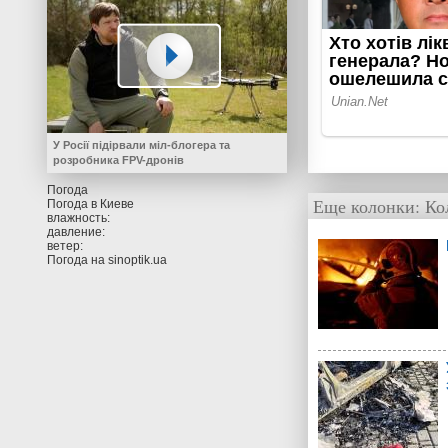
У Росії підірвали міл-блогера та
розробника FPV-дронів
Погода
Еще колонки:
Ко
Погода в
Киеве
влажность:
давление:
ветер:
Погода на
sinoptik.ua