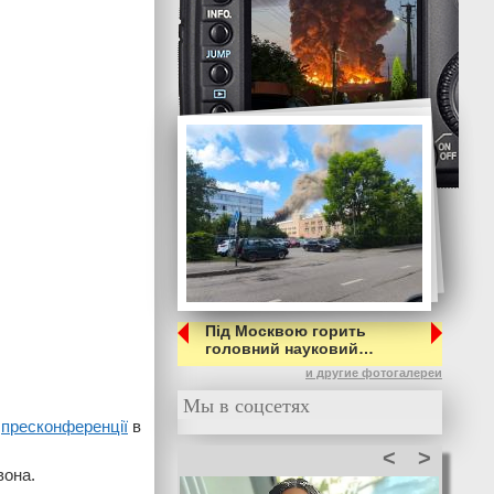
Під Москвою горить
головний науковий…
и другие фотогалереи
Мы в соцсетях
с
пресконференції
в
<
>
вона.