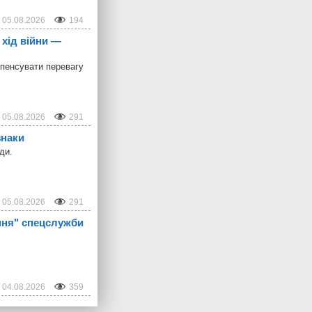
05.08.2026
194
 хід війни —
пенсувати перевагу
05.08.2026
291
знаки
ди.
05.08.2026
291
ння" спецслужби
04.08.2026
359