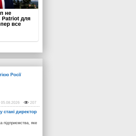
гією Росії
05.08.2026
207
у стані директор
ка підприємства, яке