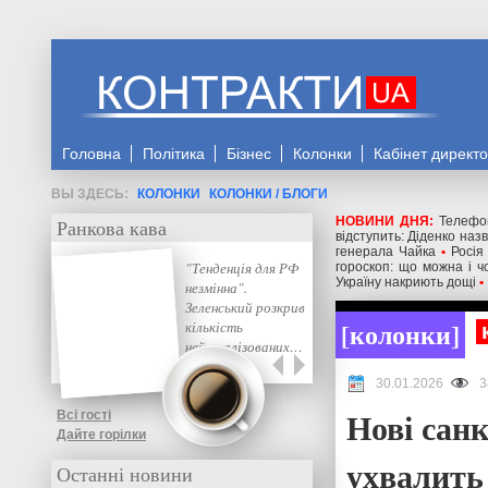
Головна
Політика
Бізнес
Колонки
Кабінет директ
КОЛОНКИ
КОЛОНКИ / БЛОГИ
НОВИНИ ДНЯ:
Телефо
Ранкова кава
відступить: Діденко наз
генерала Чайка
•
Росія
"Тенденція для РФ
гороскоп: що можна і 
Україну накриють дощі
•
незмінна".
Зеленський розкрив
колонки
кількість
нейтралізованих…
30.01.2026
3
Нові санк
Всі гості
Дайте горілки
ухвалить
Останні новини