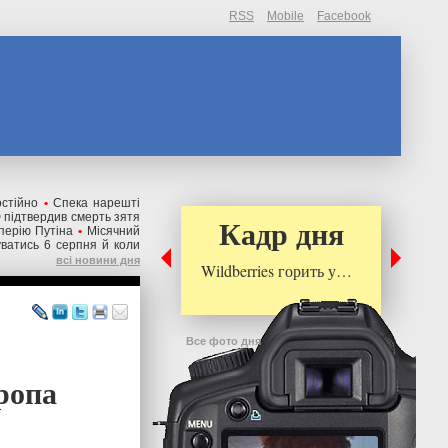
RSS
Mobile
Facebook
остійно
•
Спека нарешті
 підтвердив смерть зятя
Кадр дня
перію Путіна
•
Місячний
уватись 6 серпня й коли
всі новини дня
Wildberries горить у…
Все фото дня
вропа