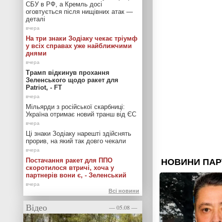
СБУ в РФ, а Кремль досі
оговтується після нищівних атак —
деталі
На три знаки Зодіаку чекає тріумф
у всіх справах уже найближчими
днями
Трамп відкинув прохання
Зеленського щодо ракет для
Patriot, - FT
Мільярди з російської скарбниці:
Україна отримає новий транш від ЄС
Ці знаки Зодіаку нарешті здійснять
прорив, на який так довго чекали
Постачання ракет для ППО
скоротилося втричі, хоча у
партнерів вони є, - Зеленський
Всі новини
Відео
— 05.08 —