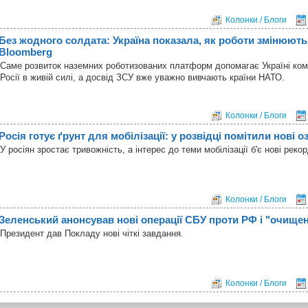
Колонки / Блоги
Без жодного солдата: Україна показала, як роботи змінюють
Bloomberg
Саме розвиток наземних роботизованих платформ допомагає Україні ком
Росії в живій силі, а досвід ЗСУ вже уважно вивчають країни НАТО.
Колонки / Блоги
Росія готує ґрунт для мобілізації: у розвідці помітили нові о
У росіян зростає тривожність, а інтерес до теми мобілізації б'є нові рекор
Колонки / Блоги
Зеленський анонсував нові операції СБУ проти РФ і "очище
Президент дав Покладу нові чіткі завдання.
Колонки / Блоги