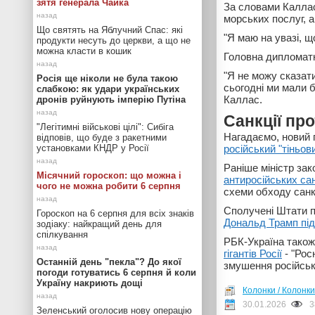
зятя генерала Чайка
За словами Каллас,
морських послуг, а
Що святять на Яблучний Спас: які
"Я маю на увазі, що
продукти несуть до церкви, а що не
можна класти в кошик
Головна дипломатк
"Я не можу сказат
Росія ще ніколи не була такою
сьогодні ми мали б
слабкою: як удари українських
Каллас.
дронів руйнують імперію Путіна
Санкції пр
"Легітимні військові цілі": Сибіга
Нагадаємо, новий 
відповів, що буде з ракетними
установками КНДР у Росії
російський "тіньов
Раніше міністр за
Місячний гороскоп: що можна і
антиросійських сан
чого не можна робити 6 серпня
схеми обходу санк
Сполучені Штати п
Гороскоп на 6 серпня для всіх знаків
Дональд Трамп під
зодіаку: найкращий день для
спілкування
РБК-Україна також
гігантів Росії
- "Рос
Останній день "пекла"? До якої
змушення російсько
погоди готуватись 6 серпня й коли
Україну накриють дощі
Колонки / Колонки
30.01.2026
3
Зеленський оголосив нову операцію