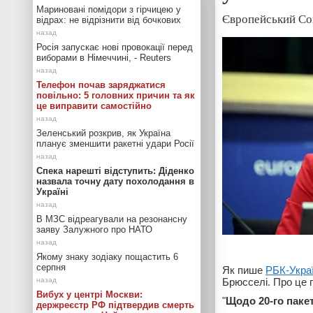
Мариновані помідори з гірчицею у
Європейський Со
відрах: не відрізнити від бочкових
Росія запускає нові провокації перед
виборами в Німеччині, - Reuters
Телефон почав заряджатися
повільно: 5 головних причин та як
це виправити самостійно
Зеленський розкрив, як Україна
планує зменшити ракетні удари Росії
Спека нарешті відступить: Діденко
назвала точну дату похолодання в
Україні
В МЗС відреагували на резонансну
заяву Залужного про НАТО
Якому знаку зодіаку пощастить 6
серпня
Як пише
РБК-Укра
Брюсселі. Про це
Вибух у центрі Москви:
"
Щодо 20-го пакет
держреєстр РФ підтвердив смерть