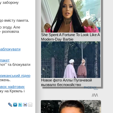
ну заборону
о вмісту пакета.
о згоду. Але
- розповіла
She Spent A Fortune To Look Like A
Modern-Day Barbie
заблокувати
 пакет
лот" та блокувати
риканський лідер
ежень.
Новое фото Аллы Пугачевой
вызвало беспокойство
двох нафтових
ку на Кремль і