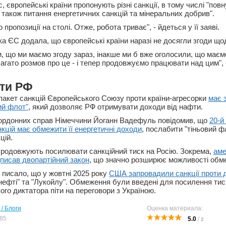
 європейські країни пропонують різні санкції, в тому числі "пов
 також питання енергетичних санкцій та мінеральних добрив".
 пропозиції на столі. Отже, робота триває", - йдеться у її заяві.
а ЄС додала, що європейські країни наразі не досягли згоди щод
и, що ми маємо згоду зараз, інакше ми б вже оголосили, що маєм
агато розмов про це - і тепер продовжуємо працювати над цим", 
оти РФ
пакет санкцій Європейського Союзу проти країни-агресорки
має 
ий флот"
, який дозволяє РФ отримувати доходи від нафти.
кордонних справ Німеччини Йоганн Вадефуль повідомив, що
20-й
кцій має обмежити її енергетичні доходи
, послабити "тіньовий ф
цій.
родовжують посилювати санкційний тиск на Росію. Зокрема,
аме
писав двопартійний закон
, що значно розширює можливості обм
 писало, що у жовтні 2025 року
США запровадили санкції проти 
нефті" та "Лукойлу". Обмеження були введені для посилення тис
го диктатора піти на переговори з Україною.
 / Блоги
Оценка материала:
85
5.0
/
2