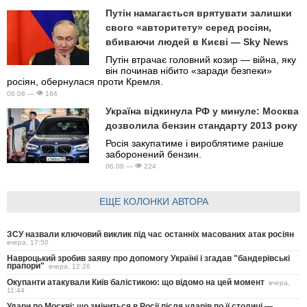
Путін намагається врятувати залишки
свого «авторитету» серед росіян,
вбиваючи людей в Києві — Sky News
Путін втрачає головний козир — війна, яку
він починав нібито «заради безпеки»
росіян, обернулася проти Кремля.
06.08 —
164
Україна відкинула РФ у минуле: Москва
дозволила бензин стандарту 2013 року
Росія закупатиме і вироблятиме раніше
заборонений бензин.
06.08 —
224
ЕЩЕ КОЛОНКИ АВТОРА
ЗСУ назвали ключовий виклик під час останніх масованих атак росіян
вчера, 17:50
Навроцький зробив заяву про допомогу Україні і згадав "бандерівські
прапори"
вчера, 12:26
Окупанти атакували Київ балістикою: що відомо на цей момент
вчера,
11:44
Удари по Москві: що зміниться в Росії після ударів по її столиці —