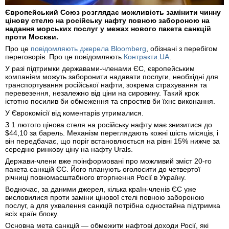
Європейський Союз розглядає можливість замінити чинну
цінову стелю на російську нафту повною забороною на
надання морських послуг у межах нового пакета санкцій
проти Москви.
Про це
повідомляють джерела Bloomberg
, обізнані з перебігом
переговорів. Про це повідомляють
Контракти.UA
.
У разі підтримки державами-членами ЄС, європейським
компаніям можуть заборонити надавати послуги, необхідні для
транспортування російської нафти, зокрема страхування та
перевезення, незалежно від ціни на сировину. Такий крок
істотно посилив би обмеження та спростив би їхнє виконання.
У Єврокомісії від коментарів утрималися.
З 1 лютого цінова стеля на російську нафту має знизитися до
$44,10 за барель. Механізм переглядають кожні шість місяців, і
він передбачає, що поріг встановлюється на рівні 15% нижче за
середню ринкову ціну на нафту Urals.
Держави-члени вже поінформовані про можливий зміст 20-го
пакета санкцій ЄС. Його планують оголосити до четвертої
річниці повномасштабного вторгнення Росії в Україну.
Водночас, за даними джерел, кілька країн-членів ЄС уже
висловилися проти заміни цінової стелі повною забороною
послуг, а для ухвалення санкцій потрібна одностайна підтримка
всіх країн блоку.
Основна мета санкцій — обмежити нафтові доходи Росії, які