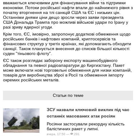
вважаються ключовими для фінансування війни та підтримки
економіки. Потоки російської нафти впали до найнижчого рівня з
початку вторгнення на тлі санкцій США та ЄС і низьких цін.
Останніми днями ціни дещо зросли через заяви президента
США Дональда Трампа про можливі військові удари по Ірану у
разі зриву ядерної угоди.
Крім того, ЄС, імовірно, запропонує додаткові обмеження щодо
російських банків і нафтових компаній, криптосервісів та
фінансових структур у третіх країнах, які допомагають обходити
санкції. Також планується внесення до списків більшої кількості
суден "тіньового флоту".
ЄС також розглядає заборону експорту машинобудівного
обладнання та певної радіоапаратури до Киргизстану. Пакет
може включати нові торговельні обмеження для низки компаній,
товарів для виробництва зброї в Росії та обмеження імпорту
окремих російських металів.
Статьи по теме
ЗСУ назвали ключовий виклик під час
останніх масованих атак росіян
Росіяни застосували рекордну кількість
балістичних ракет у липні.
вчера, 17:50 —
291