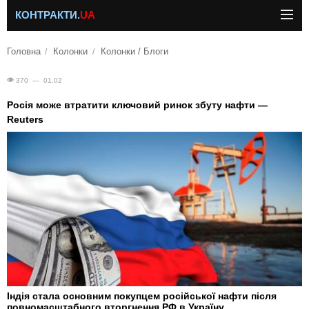
КОНТРАКТИ.
UA
Головна
Колонки
Колонки / Блоги
370 — 01.02
Росія може втратити ключовий ринок збуту нафти —
Reuters
Індія стала основним покупцем російської нафти після
повномасштабного вторгнення РФ в Україну.