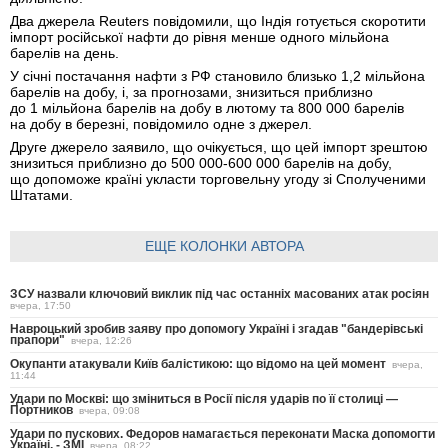
Два джерела Reuters повідомили, що Індія готується скоротити
імпорт російської нафти до рівня менше одного мільйона
барелів на день.
У січні постачання нафти з РФ становило близько 1,2 мільйона
барелів на добу, і, за прогнозами, знизиться приблизно
до 1 мільйона барелів на добу в лютому та 800 000 барелів
на добу в березні, повідомило одне з джерел.
Друге джерело заявило, що очікується, що цей імпорт зрештою
знизиться приблизно до 500 000-600 000 барелів на добу,
що допоможе країні укласти торговельну угоду зі Сполученими
Штатами.
ЕЩЕ КОЛОНКИ АВТОРА
ЗСУ назвали ключовий виклик під час останніх масованих атак росіян
вчера, 17:50
Навроцький зробив заяву про допомогу Україні і згадав "бандерівські
прапори"
вчера, 12:26
Окупанти атакували Київ балістикою: що відомо на цей момент
вчера,
11:44
Удари по Москві: що зміниться в Росії після ударів по її столиці —
Портников
вчера, 09:08
Удари по пускових. Федоров намагається переконати Маска допомогти
Україні, - ЗМІ
вчера, 08:22