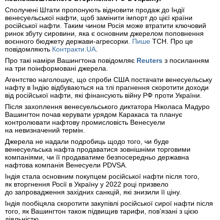
Сполучені Штати пропонують відновити продаж до Індії
венесуельської нафти, щоб замінити імпорт до цієї країни
російської нафти. Таким чином Росія може втратити ключовий
ринок збуту сировини, яка є основним джерелом поповнення
воєнного бюджету держави-агресорки.
Пише
ТСН. Про це
повідомляють
Контракти.UA
.
Про такі наміри Вашингтона повідомляє
Reuters
з посиланням
на три поінформовані джерела.
Агентство наголошує, що спроби США постачати венесуельську
нафту в Індію відбуваються на тлі прагнення скоротити доходи
від російської нафти, які фінансують війну РФ проти України.
Після захоплення венесуельського диктатора Ніколаса Мадуро
Вашингтон почав керувати урядом Каракаса та планує
контролювати нафтову промисловість Венесуели
на невизначений термін.
Джерела не надали подробиць щодо того, чи буде
венесуельська нафта продаватися зовнішніми торговими
компаніями, чи її продаватиме безпосередньо державна
нафтова компанія Венесуели PDVSA.
Індія стала основним покупцем російської нафти після того,
як вторгнення Росії в Україну у 2022 році призвело
до запровадження західних санкцій, які знизили її ціну.
Індія пообіцяла скоротити закупівлі російської сирої нафти після
того, як Вашингтон також підвищив тарифи, пов’язані з цією
діяльністю.