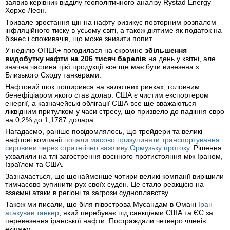
заявив керівник відділу геополітичного аналізу Rystad Energy
Хорхе Леон.
Тривале зростання цін на нафту ризикує повторним розпалом
інфляційного тиску в усьому світі, а також діятиме як податок на
бізнес і споживачів, що може знизити попит.
У неділю ОПЕК+ погодилася на скромне
збільшення
видобутку нафти на 206 тисяч барелів
на день у квітні, але
значна частина цієї продукції все ще має бути вивезена з
Близького Сходу танкерами.
Нафтовий шок поширився на валютних ринках, головним
бенефіціаром якого став долар. США є чистим експортером
енергії, а казначейські облігації США все ще вважаються
ліквідним притулком у часи стресу, що призвело до падіння євро
на 0,2% до 1,1787 долара.
Нагадаємо, раніше повідомлялось, що трейдери та великі
нафтові компанії
почали масово призупиняти транспортування
сировини через стратегічно важливу Ормузьку протоку
. Рішення
ухвалили на тлі загострення воєнного протистояння між Іраном,
Ізраїлем та США.
Зазначається, що щонайменше чотири великі компанії вирішили
тимчасово зупинити рух своїх суден. Це стало реакцією на
взаємні атаки в регіоні та загрози судноплавству.
Також ми писали, що біля півострова Мусандам в Омані
Іран
атакував танкер
, який перебуває під санкціями США та ЄС за
перевезення іранської нафти. Постраждали четверо членів
екіпажу.