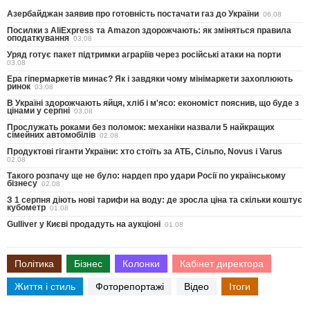
Азербайджан заявив про готовність постачати газ до України
06.08
Посилки з AliExpress та Amazon здорожчають: як зміняться правила
оподаткування
03.08
Уряд готує пакет підтримки аграріїв через російські атаки на порти
03.08
Ера гіпермаркетів минає? Як і завдяки чому мінімаркети захоплюють
ринок
03.08
В Україні здорожчають яйця, хліб і м'ясо: економіст пояснив, що буде з
цінами у серпні
03.08
Прослужать роками без поломок: механіки назвали 5 найкращих
сімейних автомобілів
02.08
Продуктові гіганти України: хто стоїть за АТБ, Сільпо, Novus і Varus
02.08
Такого розпачу ще не було: нардеп про удари Росії по українському
бізнесу
02.08
З 1 серпня діють нові тарифи на воду: де зросла ціна та скільки коштує
кубометр
01.08
Gulliver у Києві продадуть на аукціоні
01.08
Політика
Бізнес
Колонки
Кабінет директора
Життя і стиль
Фоторепортажі
Відео
Ітоги