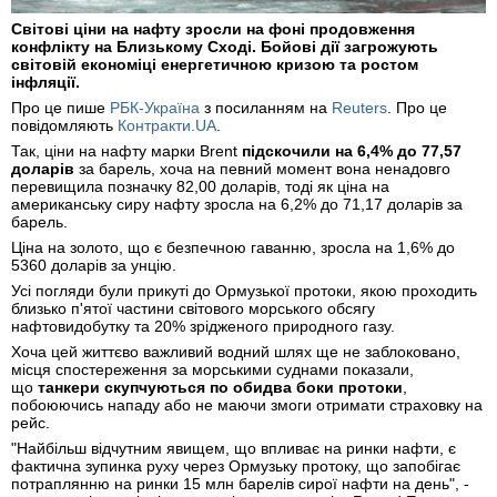
Світові ціни на нафту зросли на фоні продовження
конфлікту на Близькому Сході. Бойові дії загрожують
світовій економіці енергетичною кризою та ростом
інфляції.
Про це пише
РБК-Україна
з посиланням на
Reuters
. Про це
повідомляють
Контракти.UA
.
Так, ціни на нафту марки Brent
підскочили на 6,4% до 77,57
доларів
за барель, хоча на певний момент вона ненадовго
перевищила позначку 82,00 доларів, тоді як ціна на
американську сиру нафту зросла на 6,2% до 71,17 доларів за
барель.
Ціна на золото, що є безпечною гаванню, зросла на 1,6% до
5360 доларів за унцію.
Усі погляди були прикуті до Ормузької протоки, якою проходить
близько п'ятої частини світового морського обсягу
нафтовидобутку та 20% зрідженого природного газу.
Хоча цей життєво важливий водний шлях ще не заблоковано,
місця спостереження за морськими суднами показали,
що
танкери скупчуються по обидва боки протоки
,
побоюючись нападу або не маючи змоги отримати страховку на
рейс.
"Найбільш відчутним явищем, що впливає на ринки нафти, є
фактична зупинка руху через Ормузьку протоку, що запобігає
потраплянню на ринки 15 млн барелів сирої нафти на день", -