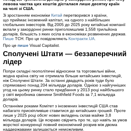
левова частка цих коштів дісталася лише десятку країн
на чолі зі США.
Зі зростанням економіки
Китай
перетворився з країни,
що приймає іноземний капітал, на одного з найбільших
глобальних інвесторів. Від 2005 до 2025 року китайські компанії
вклали у закордонні ринки приголомшливі 1,558 трильйона
доларів, більшість з яких осіла в економіках розвинених держав.
Пише
ТСН. Про це повідомляють
Контракти.UA
.
Про це
пише
Visual Capitalist.
Сполучені Штати — беззаперечний
лідер
Попри складні геополітичні відносини та торговельні війни,
жодна країна світу не отримала більше китайських інвестицій,
ніж Сполучені Штати. За останні двадцять років туди було
спрямовано понад 204 мільярди доларів. Однією з найгучніших
угод на цьому ринку стало придбання у 2013 році найбільшого
у світі виробника свинини Smithfield Foods за 7,1 мільярда
доларів.
Останніми роками Комітет з іноземних інвестицій США став
набагато прискіпливіше ставитися до китайських грошей. Проте
лише у 2025 році обсяг нових вкладень склав майже 3,8
мільярда доларів. Це яскраво свідчить про те, що навіть за умов
жорсткої конкуренції повний економічний розрив між двома
наддержавами залишається неможливим.