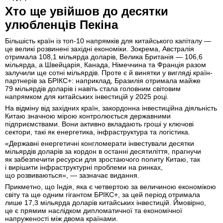
Хто ще увійшов до десятки
улюбленців Пекіна
Більшість країн із топ-10 напрямків для китайського капіталу —
це великі розвинені західні економіки. Зокрема, Австралія
отримала 108,1 мільярда доларів, Велика Британія — 106,6
мільярда, а Швейцарія, Канада, Німеччина та Франція разом
залучили ще сотні мільярдів. Проте є й винятки у вигляді країн-
партнерів за БРІКС+: наприклад, Бразилія отримала майже
79 мільярдів доларів і навіть стала головним світовим
напрямком для китайських інвестицій у 2025 році.
На відміну від західних країн, закордонна інвестиційна діяльність
Китаю значною мірою контролюється державними
підприємствами. Вони активно вкладають гроші у ключові
сектори, такі як енергетика, інфраструктура та логістика.
«Державні енергетичні конгломерати інвестували десятки
мільярдів доларів за кордон в останні десятиліття, прагнучи
як забезпечити ресурси для зростаючого попиту Китаю, так
і вирішити інфраструктурні проблеми на ринках,
що розвиваються», — зазначає видання.
Прикметно, що Індія, яка є четвертою за величиною економікою
світу та ще одним гігантом БРІКС+, за цей період отримала
лише 17,3 мільярда доларів китайських інвестицій. Ймовірно,
це є прямим наслідком дипломатичної та економічної
напруженості між двома країнами.