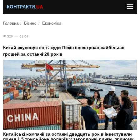
КОНТРАКТИ.
UA
Головна
Бізнес
Економіка
526 — 01.04
Китай скуповує світ: куди Пекін інвестував найбільше
грошей за останні 20 років
Китайські компанії за останні двадцять років інвестували
понад 1,5 трильйона доларів у закордонні ринки, причому