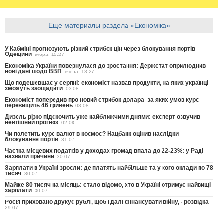
Еще материалы раздела «Економіка»
У Кабміні прогнозують різкий стрибок цін через блокування портів
Одещини
вчера, 15:27
Економіка України повернулася до зростання: Держстат оприлюднив
нові дані щодо ВВП
вчера, 13:27
Що подешевшає у серпні: економіст назвав продукти, на яких українці
зможуть заощадити
03.08
Економіст попередив про новий стрибок долара: за яких умов курс
перевищить 46 гривень
03.08
Дизель різко підскочить уже найближчими днями: експерт озвучив
невтішний прогноз
02.08
Чи полетить курс валют в космос? Нацбанк оцінив наслідки
блокування портів
31.07
Частка місцевих податків у доходах громад впала до 22-23%: у Раді
назвали причини
30.07
Зарплати в Україні зросли: де платять найбільше та у кого оклади по 78
тисяч
30.07
Майже 80 тисяч на місяць: стало відомо, хто в Україні отримує найвищі
зарплати
30.07
Росія приховано друкує рублі, щоб і далі фінансувати війну, - розвідка
29.07