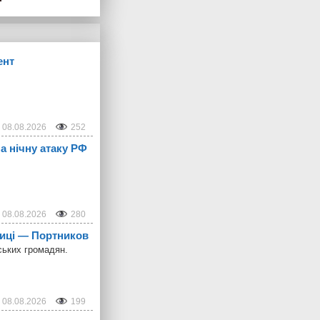
ент
08.08.2026
252
а нічну атаку РФ
08.08.2026
280
олиці — Портников
ських громадян.
08.08.2026
199