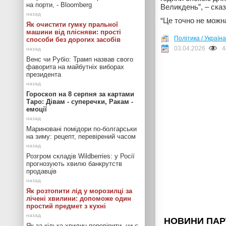
на порти, - Bloomberg
Великдень”, – сказ
“Це точно не можна 
Як очистити гумку пральної
машини від плісняви: прості
Політика / Україна
способи без дорогих засобів
03.04.2026
4
Венс чи Рубіо: Трамп назвав свого
фаворита на майбутніх виборах
президента
Гороскоп на 8 серпня за картами
Таро: Дівам - суперечки, Ракам -
емоції
Мариновані помідори по-болгарськи
на зиму: рецепт, перевірений часом
Розгром складів Wildberries: у Росії
прогнозують хвилю банкрутств
продавців
Як розтопити лід у морозилці за
лічені хвилини: допоможе один
простий предмет з кухні
Як за кілька хвилин перевірити, чи є