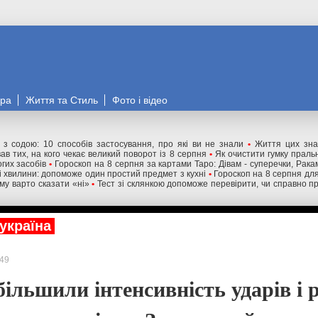
ора
Життя та Стиль
Фото і відео
" з содою: 10 способів застосування, про які ви не знали
•
Життя цих зна
ав тих, на кого чекає великий поворот із 8 серпня
•
Як очистити гумку праль
гих засобів
•
Гороскоп на 8 серпня за картами Таро: Дівам - суперечки, Ракам
ні хвилини: допоможе один простий предмет з кухні
•
Гороскоп на 8 серпня для 
му варто сказати «ні»
•
Тест зі склянкою допоможе перевірити, чи справно п
україна
49
більшили інтенсивність ударів і 