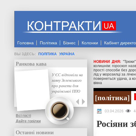
Головна
Політика
Бізнес
Колонки
Кабінет директ
ПОЛІТИКА
УКРАЇНА
НОВИНИ ДНЯ:
"Трюки
Ранкова кава
колишнім: гороскоп назв
прості способи без доро
У ЄС відповіли на
лід у морозилці за ліче
повернеться удача, а ко
заяву Зеленського
вікна
про ракети для
української ППО
політика
03.04.2026
4
Всі гості
Росіяни з
Дайте горілки
Останні новини