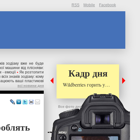
RSS
Mobile
Facebook
ків зодіаку вже не буде
ної машини від плісняви:
Кадр дня
 - емоції
•
Як розтопити
всіх знаків зодіаку: кому
рацюють ваші пластикові
Wildberries горить у…
всі новини дня
Все фото дня
роблять