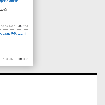
 допомогти
арей.
08.08.2026
264
х атак РФ: дані
07.08.2026
303