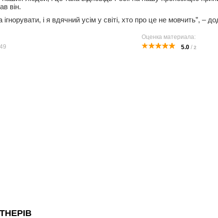
ав він.
ігнорувати, і я вдячний усім у світі, хто про це не мовчить”, – д
Оценка материала:
49
5.0
/
2