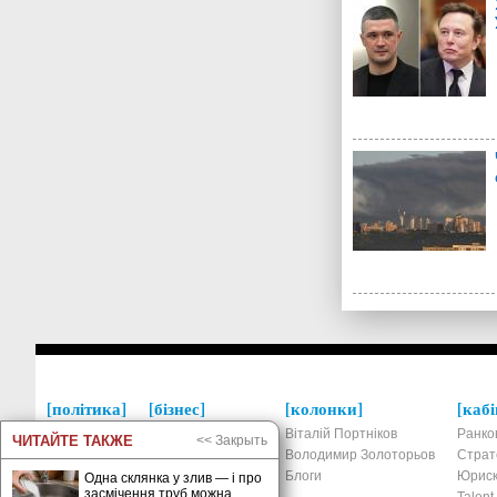
політика
бізнес
колонки
кабі
Україна
Економіка
Віталій Портніков
Ранко
ЧИТАЙТЕ ТАКЖЕ
<< Закрыть
Росія
Фінанси та банки
Володимир Золоторьов
Страт
Світ
Податки та право
Блоги
Юриск
Одна склянка у злив — і про
засмічення труб можна
Новини
Ринки та компанії
Talen