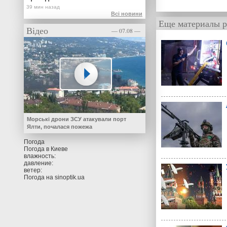
Всі новини
Еще материалы р
Відео
— 07.08 —
Морські дрони ЗСУ атакували порт
Ялти, почалася пожежа
Погода
Погода в
Киеве
влажность:
давление:
ветер:
Погода на
sinoptik.ua