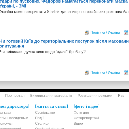
Удари по пускових. Федоров намагається переконати Маска
Україні, - ЗМІ
Україна може використати Starlink для знищення російських ракетних бат
Політика / Україна
Чи готовий Київ до територіальних поступок після масовани
опитування
Чи змінилася думка киян щодо "здачі" Донбасу?
Політика / Україна
Про портал
Використання матеріалів
Розміщення реклами
Rss
нет директора
життя та стиль
фото і відео
ва кава
Суспільство
Фото дня
егічні посиденьки
Події
Фоторепортажі
онсульт
Столиця
Відео
t-management
Особисті фінанси