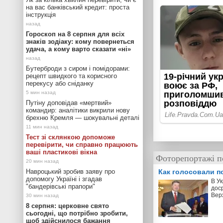
на вас банківський кредит: проста
інструкція
Гороскоп на 8 серпня для всіх
знаків зодіаку: кому повернеться
удача, а кому варто сказати «ні»
Бутерброди з сиром і помідорами:
рецепт швидкого та корисного
перекусу або сніданку
Путіну доповідав «мертвий»
командир: аналітики викрили нову
брехню Кремля — шокувальні деталі
Тест зі склянкою допоможе
перевірити, чи справно працюють
ваші пластикові вікна
Фоторепортажі п
Как голосовали п
Навроцький зробив заяву про
допомогу Україні і згадав
В У
"бандерівські прапори"
дос
Вер
8 серпня: церковне свято
сьогодні, що потрібно зробити,
щоб здійснилося бажання