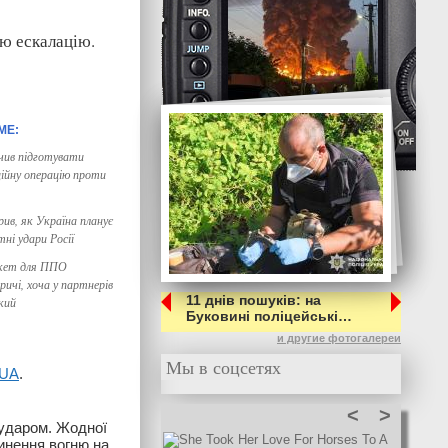
ню ескалацію.
учив підготувати
ційну операцію проти
рив, як Україна планує
ні удари Росії
кет для ППО
ичі, хоча у партнерів
11 днів пошуків: на
ький
Буковині поліцейські…
и другие фотогалереи
Мы в соцсетях
.UA
.
<
>
 ударом. Жодної
пинення вогню на