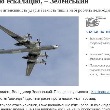
ю ескалацію, – Зеленський
 інтенсивність ударів і замість тиші в небі роблять великод
Зеленський дор
спеціальну санк
РФ
Зеленський розк
зменшити ракет
Постачання ра
скоротилося втр
вони є, - Зеленс
зидент Володимир Зеленський. Про це повідомляють
Контракти
тні “шахедів” і десятки ракет проти наших міст і громад.
 триває атака хвилями, і вже щонайменше п’ять регіонів були під
 наших людей, і це така відповідь Росії на нашу пропозицію при