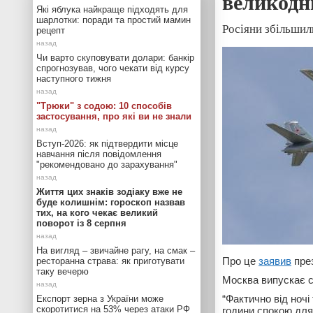
великодн
Які яблука найкраще підходять для
шарлотки: поради та простий мамин
Росіяни збільшили
рецепт
Чи варто скуповувати долари: банкір
спрогнозував, чого чекати від курсу
наступного тижня
"Трюки" з содою: 10 способів
застосування, про які ви не знали
Вступ-2026: як підтвердити місце
навчання після повідомлення
"рекомендовано до зарахування"
Життя цих знаків зодіаку вже не
буде колишнім: гороскоп назвав
тих, на кого чекає великий
поворот із 8 серпня
На вигляд – звичайне рагу, на смак –
Про це
заявив
пре
ресторанна страва: як приготувати
таку вечерю
Москва випускає со
“Фактично від ночі
Експорт зерна з України може
скоротитися на 53% через атаки РФ
години спокою для