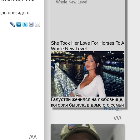
одав президент.
She Took Her Love For Horses To A
Whole New Level
Галустян женился на любовнице,
которая бывала в доме его семьи