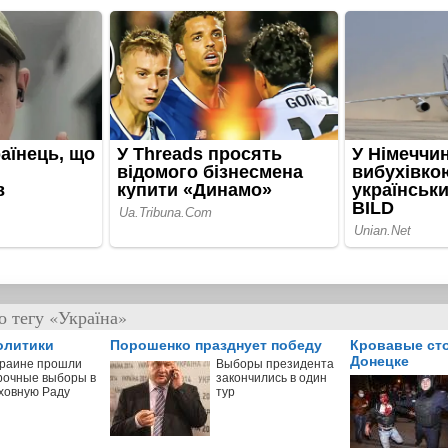
о тегу «Україна»
олитики
Порошенко празднует победу
Кровавые ст
Донецке
краине прошли
Выборы президента
рочные выборы в
закончились в один
ховную Раду
тур