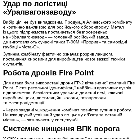
Удар по логістиці
«Уралвагонзаводу»
Вибір цілі не був випадковим. Продукція Алчевського комбінату
є критично важливою для російського оборонпрому. Метал
із цього підприємства постачається безпосередньо
на «Уралвагонзавод» — головний російський завод,
де виготовляють сучасні танки Т-90М «Прорив» та самохідні
гаубиці «Мста-С».
Зупинка комбінату фактично означає розрив ланцюга
постачання сировини для виробництва нової важкої техніки
окупантів.
Робота дронів Fire Point
Для атаки були використані дрони FP-2 вітчизняної компанії Fire
Point. Після ретельної ідентифікації найбільш вразливих вузлів
підприємства, безпілотники уразили: доменні печі, ключові
виробничі цехи, дистиляційні колони, газопроводи
та електропідстанції.
«Через завдані ушкодження комбінат повністю зупинив роботу.
Це вже другий успішний удар по цьому об’єкту за останній
місяць», — зазначають у спецслужбі.
Системне нищення ВПК ворога
У СБУ наголошують, що подібні операції є частиною стратегії