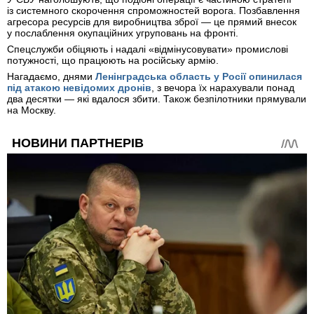
із системного скорочення спроможностей ворога. Позбавлення
агресора ресурсів для виробництва зброї — це прямий внесок
у послаблення окупаційних угруповань на фронті.
Спецслужби обіцяють і надалі «відмінусовувати» промислові
потужності, що працюють на російську армію.
Нагадаємо, днями
Ленінградська область у Росії опинилася
під атакою невідомих дронів
, з вечора їх нарахували понад
два десятки — які вдалося збити. Також безпілотники прямували
на Москву.