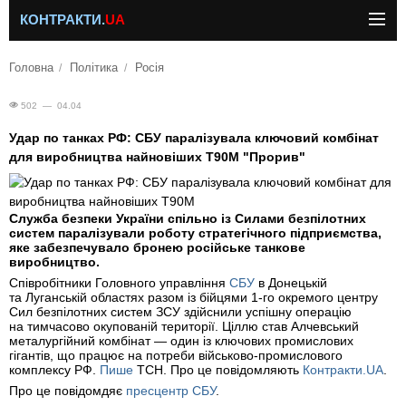
КОНТРАКТИ.
UA
Головна
Політика
Росія
502 — 04.04
Удар по танках РФ: СБУ паралізувала ключовий комбінат
для виробництва найновіших Т90М "Прорив"
Служба безпеки України спільно із Силами безпілотних
систем паралізували роботу стратегічного підприємства,
яке забезпечувало бронею російське танкове
виробництво.
Співробітники Головного управління
СБУ
в Донецькій
та Луганській областях разом із бійцями 1-го окремого центру
Сил безпілотних систем ЗСУ здійснили успішну операцію
на тимчасово окупованій території. Ціллю став Алчевський
металургійний комбінат — один із ключових промислових
гігантів, що працює на потреби військово-промислового
комплексу РФ.
Пише
ТСН. Про це повідомляють
Контракти.UA
.
Про це повідомдяє
пресцентр СБУ
.