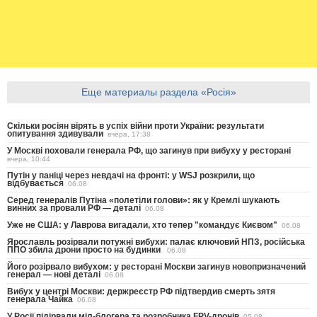
Еще материалы раздела «Росія»
Скільки росіян вірять в успіх війни проти України: результати
опитування здивували
вчера, 17:38
У Москві поховали генерала РФ, що загинув при вибуху у ресторані
вчера, 10:44
Путін у паніці через невдачі на фронті: у WSJ розкрили, що
відбувається
06.08
Серед генералів Путіна «полетіли голови»: як у Кремлі шукають
винних за провали РФ — деталі
06.08
Уже не США: у Лаврова вигадали, хто тепер "командує Києвом"
06.08
Ярославль розірвали потужні вибухи: палає ключовий НПЗ, російська
ППО збила дрони просто на будинки
06.08
Його розірвало вибухом: у ресторані Москви загинув новопризначений
генерал — нові деталі
06.08
Вибух у центрі Москви: держреєстр РФ підтвердив смерть зятя
генерала Чайка
06.08
У Росії підірвали міл-блогера та розробника FPV-дронів
05.08