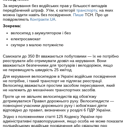
За кермування без водійських прав у більшості випадків
передбачений штраф. Утім, є категорії
транспорту
, на яких
можна їздити навіть без посвідчення.
Пише
ТСН. Про це
повідомляють
Контракти.UA
.
Зокрема:
велосипед з акумулятором і без
електросамокат
скутери з малою потужністю
Самокати до 350 Вт вважаються побутовими — їх не потрібно
реєструвати або отримувати дозвіл на керування. Вони
вважаються безпечними для тротуарів і велодоріжок, якщо
не перевищують швидкість 25 км/год.
Для керування велосипедом в Україні водійське посвідчення
не потрібне, і такий транспорт не підлягає реєстрації.
Велосипед вважається простим засобом пересування, який
не належить до механічних транспортних засобів.
Проте це не звільняє велосипедистів від обов’язку
дотримуватися Правил дорожнього руху. Велосипедисти —
повноцінні учасники дорожнього руху і зобов’язані діяти
відповідно до правил, визначених у розділі 6 ПДР України.
Згідно з положеннями статті 125 Кодексу України про
адміністративні правопорушення, якщо особа не може показати
поліцейському водійське посвідчення або свідоцтво про