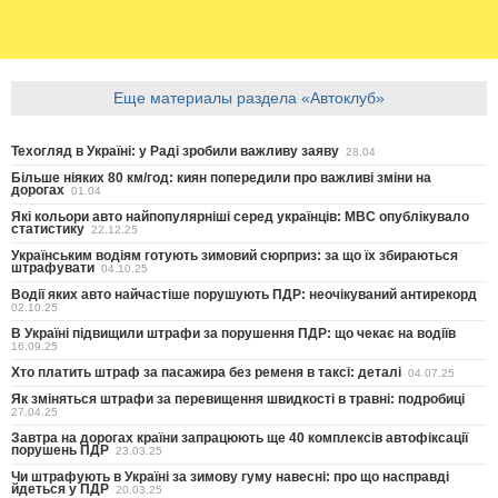
Еще материалы раздела «Автоклуб»
Техогляд в Україні: у Раді зробили важливу заяву
28.04
Більше ніяких 80 км/год: киян попередили про важливі зміни на
дорогах
01.04
Які кольори авто найпопулярніші серед українців: МВС опублікувало
статистику
22.12.25
Українським водіям готують зимовий сюрприз: за що їх збираються
штрафувати
04.10.25
Водії яких авто найчастіше порушують ПДР: неочікуваний антирекорд
02.10.25
В Україні підвищили штрафи за порушення ПДР: що чекає на водіїв
16.09.25
Хто платить штраф за пасажира без ременя в таксі: деталі
04.07.25
Як зміняться штрафи за перевищення швидкості в травні: подробиці
27.04.25
Завтра на дорогах країни запрацюють ще 40 комплексів автофіксації
порушень ПДР
23.03.25
Чи штрафують в Україні за зимову гуму навесні: про що насправді
йдеться у ПДР
20.03.25