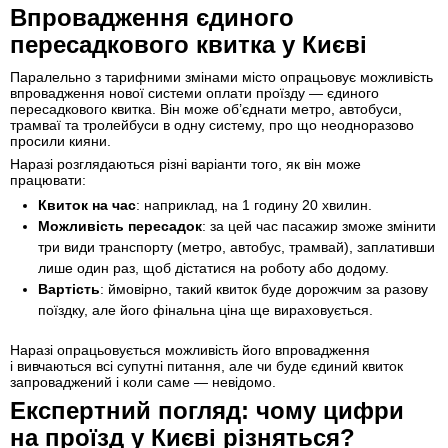
Впровадження єдиного
пересадкового квитка у Києві
Паралельно з тарифними змінами місто опрацьовує можливість
впровадження нової системи оплати проїзду — єдиного
пересадкового квитка. Він може об’єднати метро, автобуси,
трамваї та тролейбуси в одну систему, про що неодноразово
просили кияни.
Наразі розглядаються різні варіанти того, як він може
працювати:
Квиток на час
: наприклад, на 1 годину 20 хвилин.
Можливість пересадок
: за цей час пасажир зможе змінити
три види транспорту (метро, автобус, трамвай), заплативши
лише один раз, щоб дістатися на роботу або додому.
Вартість
: ймовірно, такий квиток буде дорожчим за разову
поїздку, але його фінальна ціна ще вираховується.
Наразі опрацьовується можливість його впровадження
і вивчаються всі супутні питання, але чи буде єдиний квиток
запроваджений і коли саме — невідомо.
Експертний погляд: чому цифри
на проїзд у Києві різняться?