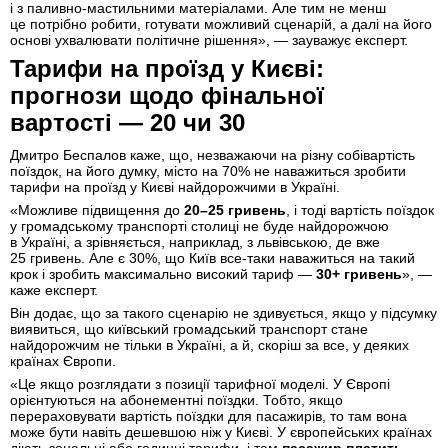
і з паливно-мастильними матеріалами. Але тим не менш
це потрібно робити, готувати можливий сценарій, а далі на його
основі ухвалювати політичне рішення», — зауважує експерт.
Тарифи на проїзд у Києві:
прогнози щодо фінальної
вартості — 20 чи 30
Дмитро Беспалов каже, що, незважаючи на різну собівартість
поїздок, на його думку, місто на 70% не наважиться зробити
тарифи на проїзд у Києві найдорожчими в Україні.
«Можливе підвищення до
20–25 гривень
, і тоді вартість поїздок
у громадському транспорті столиці не буде найдорожчою
в Україні, а зрівняється, наприклад, з львівською, де вже
25 гривень. Але є 30%, що Київ все-таки наважиться на такий
крок і зробить максимально високий тариф —
30+ гривень
», —
каже експерт.
Він додає, що за такого сценарію не здивується, якщо у підсумку
виявиться, що київський громадський транспорт стане
найдорожчим не тільки в Україні, а й, скоріш за все, у деяких
країнах Європи.
«Це якщо розглядати з позиції тарифної моделі. У Європі
орієнтуються на абонементні поїздки. Тобто, якщо
перераховувати вартість поїздки для пасажирів, то там вона
може бути навіть дешевшою ніж у Києві. У європейських країнах
діють зональні або годинні тарифи, і там
пасажир платить