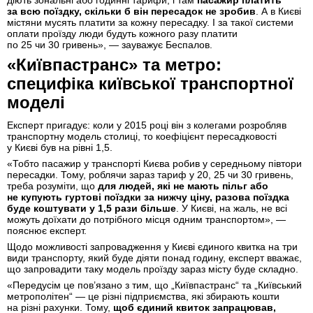
за всю поїздку, скільки б він пересадок не зробив
. А в Києві
містяни мусять платити за кожну пересадку. І за такої системи
оплати проїзду люди будуть кожного разу платити
по 25 чи 30 гривень», — зауважує Беспалов.
«Київпастранс» та метро:
специфіка київської транспортної
моделі
Експерт пригадує: коли у 2015 році він з колегами розробляв
транспортну модель столиці, то коефіцієнт пересадковості
у Києві був на рівні 1,5.
«Тобто пасажир у транспорті Києва робив у середньому півтори
пересадки. Тому, роблячи зараз тариф у 20, 25 чи 30 гривень,
треба розуміти, що
для людей, які не мають пільг або
не купують гуртові поїздки за нижчу ціну, разова поїздка
буде коштувати у 1,5 рази більше
. У Києві, на жаль, не всі
можуть доїхати до потрібного місця одним транспортом», —
пояснює експерт.
Щодо можливості запровадження у Києві єдиного квитка на три
види транспорту, який буде діяти понад годину, експерт вважає,
що запровадити таку модель проїзду зараз місту буде складно.
«Передусім це пов’язано з тим, що „Київпастранс“ та „Київський
метрополітен“ — це різні підприємства, які збирають кошти
на різні рахунки. Тому,
щоб єдиний квиток запрацював,