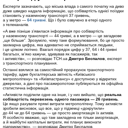
Експерти зазначають, що міська влада з самого початку на диво
дуже швидко надала інформацію, що собівартість однієї поїздки
становить у наземному транспорті 37 гривень,
а у метро —
64 гривні
. Що і було озвучено в етері одного
з телеканалів.
«А вже пізніше з’явилася інформація про собівартість
у наземному транспорті — 44 гривні, а в метро — це загадкове
„ще більше“. Зрозуміло, чому таке формулювання, бо це просто
захмарна цифра, яка адекватно не сприймається людьми,
і це цілком логічно. Взагалі порядок цифр у 37, 64 і 44 гривні
багатьох, м’яко кажучи, здивував як пасажирів, так
і активістів», — розповідає ТСН.ua
Дмитро Беспалов
, експерт
з транспортного планування.
Останні взялися за самостійний прорахунок транспортного
тарифу, адже бухгалтерська звітність «Київського
метрополітену» та «Київпастрансу» є доступною у відкритих
джерелах, а дані про пасажиропотоки публікуються як офіційна
статистична інформація.
«Активісти поділили одне на інше, і у них вийшло, що
реальна
собівартість перевезень одного пасажира — 26 гривень
.
Це якщо рахувати прямі витрати метрополітену. Тому активісти
зробили висновок, що все, що у підземці «докрутили»
до 44 чи до 64 гривень — це просто амортизація їх активів.
Я особисто вважаю, що там закладена не тільки амортизація,
а й майбутні капітальні витрати, які планує виконати
підприємство», — розповідає Дмитро Беспалов.