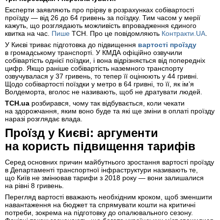
Експерти заявляють про прірву в розрахунках собівартості
проїзду — від 26 до 64 гривень за поїздку. Тим часом у мерії
кажуть, що розглядають можливість впровадження єдиного
квитка на час.
Пише
ТСН. Про це повідомляють
Контракти.UA
.
У Києві триває підготовка до підвищення
вартості проїзду
в громадському транспорті. У КМДА офіційно озвучили
собівартість однієї поїздки, і вона відрізняється від попередніх
цифр. Якщо раніше собівартість наземного транспорту
озвучувалася у 37 гривень, то тепер її оцінюють у 44 гривні.
Щодо собівартості поїздки у метро в 64 гривні, то її, як ім’я
Волдеморта, вголос не називають, щоб не дратувати людей.
ТСН.ua
розбирався, чому так відбувається, коли чекати
на здорожчання, яким воно буде та які ще зміни в оплаті проїзду
наразі розглядає влада.
Проїзд у Києві: аргументи
на користь підвищення тарифів
Серед основних причин майбутнього зростання вартості проїзду
в Департаменті транспортної інфраструктури називають те,
що Київ не змінював тарифи з 2018 року — вони залишалися
на рівні 8 гривень.
Перегляд вартості вважають необхідним кроком, щоб зменшити
навантаження на бюджет та спрямувати кошти на критичні
потреби, зокрема на підготовку до опалювального сезону.