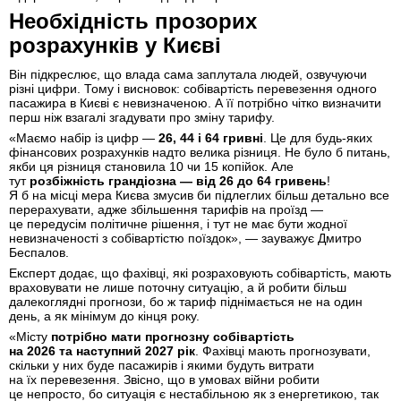
Необхідність прозорих
розрахунків у Києві
Він підкреслює, що влада сама заплутала людей, озвучуючи
різні цифри. Тому і висновок: собівартість перевезення одного
пасажира в Києві є невизначеною. А її потрібно чітко визначити
перш ніж взагалі згадувати про зміну тарифу.
«Маємо набір із цифр —
26, 44 і 64 гривні
. Це для будь-яких
фінансових розрахунків надто велика різниця. Не було б питань,
якби ця різниця становила 10 чи 15 копійок. Але
тут
розбіжність грандіозна — від 26 до 64 гривень
!
Я б на місці мера Києва змусив би підлеглих більш детально все
перерахувати, адже збільшення тарифів на проїзд —
це передусім політичне рішення, і тут не має бути жодної
невизначеності з собівартістю поїздок», — зауважує Дмитро
Беспалов.
Експерт додає, що фахівці, які розраховують собівартість, мають
враховувати не лише поточну ситуацію, а й робити більш
далекоглядні прогнози, бо ж тариф піднімається не на один
день, а як мінімум до кінця року.
«Місту
потрібно мати прогнозну собівартість
на 2026 та наступний 2027 рік
. Фахівці мають прогнозувати,
скільки у них буде пасажирів і якими будуть витрати
на їх перевезення. Звісно, що в умовах війни робити
це непросто, бо ситуація є нестабільною як з енергетикою, так