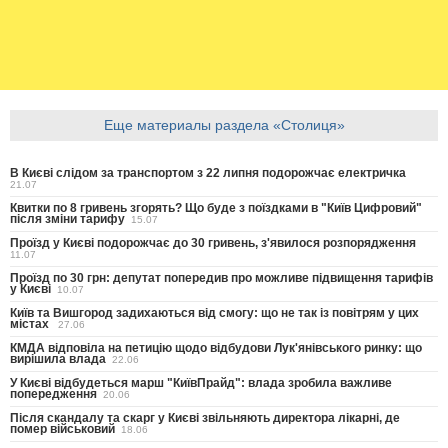
Еще материалы раздела «Столиця»
В Києві слідом за транспортом з 22 липня подорожчає електричка
21.07
Квитки по 8 гривень згорять? Що буде з поїздками в "Київ Цифровий"
після зміни тарифу
15.07
Проїзд у Києві подорожчає до 30 гривень, з'явилося розпорядження
11.07
Проїзд по 30 грн: депутат попередив про можливе підвищення тарифів
у Києві
10.07
Київ та Вишгород задихаються від смогу: що не так із повітрям у цих
містах
27.06
КМДА відповіла на петицію щодо відбудови Лук'янівського ринку: що
вирішила влада
22.06
У Києві відбудеться марш "КиївПрайд": влада зробила важливе
попередження
20.06
Після скандалу та скарг у Києві звільняють директора лікарні, де
помер військовий
18.06