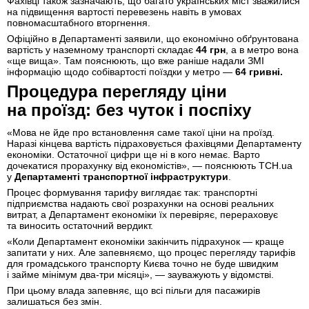
Фахівці також зазначають, що багато українських міст зважилися
на підвищення вартості перевезень навіть в умовах
повномасштабного вторгнення.
Офіційно в Департаменті заявили, що економічно обґрунтована
вартість у наземному транспорті складає
44 грн
, а в метро вона
«ще вища». Там пояснюють, що вже раніше надали ЗМІ
інформацію щодо собівартості поїздки у метро —
64 гривні.
Процедура перегляду ціни
на проїзд: без чуток і поспіху
«Мова не йде про встановлення саме такої ціни на проїзд.
Наразі кінцева вартість підраховується фахівцями Департаменту
економіки. Остаточної цифри ще ні в кого немає. Варто
дочекатися прорахунку від економістів», — пояснюють ТСН.ua
у
Департаменті транспортної інфраструктури
.
Процес формування тарифу виглядає так: транспортні
підприємства надають свої розрахунки на основі реальних
витрат, а Департамент економіки їх перевіряє, перераховує
та виносить остаточний вердикт.
«Коли Департамент економіки закінчить підрахунок — краще
запитати у них. Але запевняємо, що процес перегляду тарифів
для громадського транспорту Києва точно не буде швидким
і займе мінімум два-три місяці», — зауважують у відомстві.
При цьому влада запевняє, що всі пільги для пасажирів
залишаться без змін.