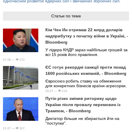
одночасний розвиток ядерних сил і звичайних збройних сил
.
Статьи по теме
Кім Чен Ин отримав 22 млрд доларів
надприбутку з початку війни в Україні, -
Bloomberg
У лідера КНДР зараз найбільше грошей за
всі 15 років його правління.
07.08 —
272
ЄС готує рекордні санкції проти понад
1600 російських компаній, - Bloomberg
Євросоюз робить ставку на обмеження
для конкретних бізнесів країни-агресорки.
29.07 —
219
Путін різко змінив риторику щодо
України після провалу перемовин із
Трампом, - Bloomberg
Диктатор більше не збирається йти на
"поступки".
22.07 —
307