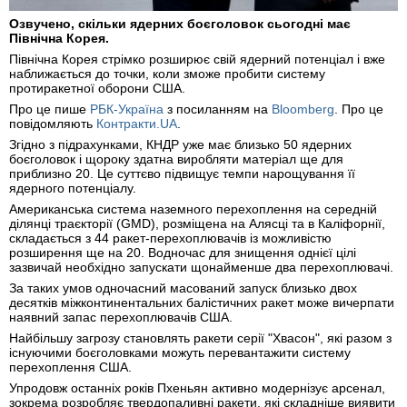
Озвучено, скільки ядерних боєголовок сьогодні має
Північна Корея.
Північна Корея стрімко розширює свій ядерний потенціал і вже
наближається до точки, коли зможе пробити систему
протиракетної оборони США.
Про це пише
РБК-Україна
з посиланням на
Bloomberg
. Про це
повідомляють
Контракти.UA
.
Згідно з підрахунками, КНДР уже має близько 50 ядерних
боєголовок і щороку здатна виробляти матеріал ще для
приблизно 20. Це суттєво підвищує темпи нарощування її
ядерного потенціалу.
Американська система наземного перехоплення на середній
ділянці траєкторії (GMD), розміщена на Алясці та в Каліфорнії,
складається з 44 ракет-перехоплювачів із можливістю
розширення ще на 20. Водночас для знищення однієї цілі
зазвичай необхідно запускати щонайменше два перехоплювачі.
За таких умов одночасний масований запуск близько двох
десятків міжконтинентальних балістичних ракет може вичерпати
наявний запас перехоплювачів США.
Найбільшу загрозу становлять ракети серії "Хвасон", які разом з
існуючими боєголовками можуть перевантажити систему
перехоплення США.
Упродовж останніх років Пхеньян активно модернізує арсенал,
зокрема розробляє твердопаливні ракети, які складніше виявити