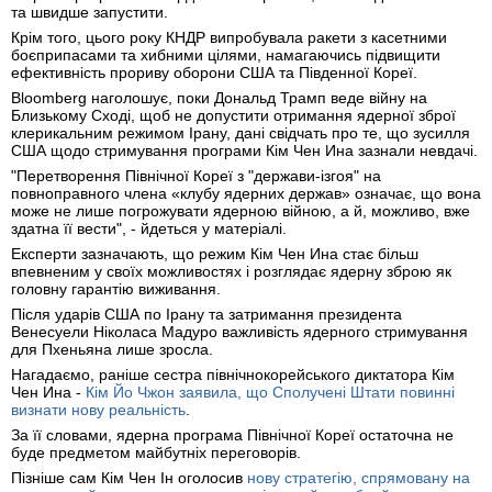
та швидше запустити.
Крім того, цього року КНДР випробувала ракети з касетними
боєприпасами та хибними цілями, намагаючись підвищити
ефективність прориву оборони США та Південної Кореї.
Bloomberg наголошує, поки Дональд Трамп веде війну на
Близькому Сході, щоб не допустити отримання ядерної зброї
клерикальним режимом Ірану, дані свідчать про те, що зусилля
США щодо стримування програми Кім Чен Ина зазнали невдачі.
"Перетворення Північної Кореї з "держави-ізгоя" на
повноправного члена «клубу ядерних держав» означає, що вона
може не лише погрожувати ядерною війною, а й, можливо, вже
здатна її вести", - йдеться у матеріалі.
Експерти зазначають, що режим Кім Чен Ина стає більш
впевненим у своїх можливостях і розглядає ядерну зброю як
головну гарантію виживання.
Після ударів США по Ірану та затримання президента
Венесуели Ніколаса Мадуро важливість ядерного стримування
для Пхеньяна лише зросла.
Нагадаємо, раніше сестра північнокорейського диктатора Кім
Чен Ина -
Кім Йо Чжон заявила, що Сполучені Штати повинні
визнати нову реальність
.
За її словами, ядерна програма Північної Кореї остаточна не
буде предметом майбутніх переговорів.
Пізніше сам Кім Чен Ін оголосив
нову стратегію, спрямовану на