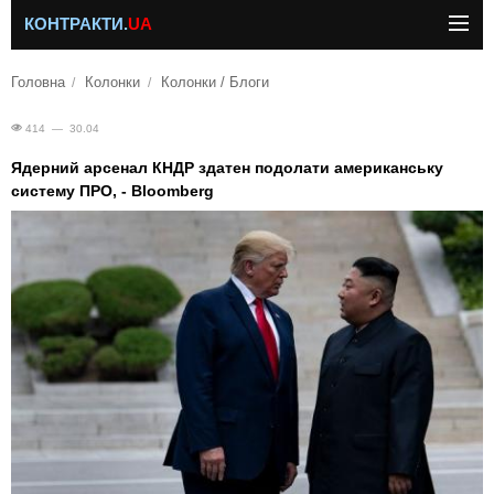
КОНТРАКТИ.
UA
Головна
Колонки
Колонки / Блоги
414 — 30.04
Ядерний арсенал КНДР здатен подолати американську
систему ПРО, - Bloomberg