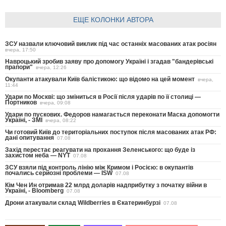
ЕЩЕ КОЛОНКИ АВТОРА
ЗСУ назвали ключовий виклик під час останніх масованих атак росіян
вчера, 17:50
Навроцький зробив заяву про допомогу Україні і згадав "бандерівські
прапори"
вчера, 12:26
Окупанти атакували Київ балістикою: що відомо на цей момент
вчера,
11:44
Удари по Москві: що зміниться в Росії після ударів по її столиці —
Портников
вчера, 09:08
Удари по пускових. Федоров намагається переконати Маска допомогти
Україні, - ЗМІ
вчера, 08:22
Чи готовий Київ до територіальних поступок після масованих атак РФ:
дані опитування
07.08
Захід перестає реагувати на прохання Зеленського: що буде із
захистом неба — NYT
07.08
ЗСУ взяли під контроль лінію між Кримом і Росією: в окупантів
почались серйозні проблеми — ISW
07.08
Кім Чен Ин отримав 22 млрд доларів надприбутку з початку війни в
Україні, - Bloomberg
07.08
Дрони атакували склад Wildberries в Єкатеринбурзі
07.08