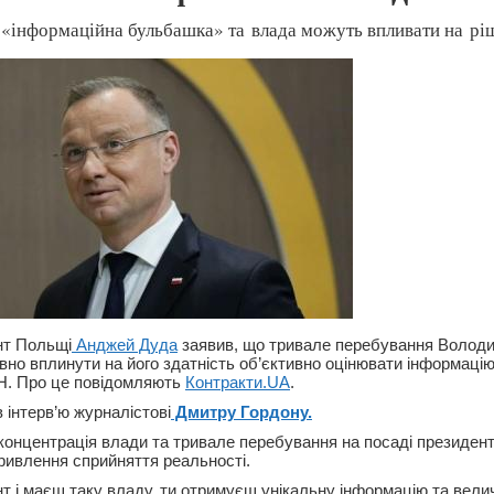
 «інформаційна бульбашка» та влада можуть впливати на рі
нт Польщі
Анджей Дуда
заявив, що тривале перебування Володи
ивно вплинути на його здатність об’єктивно оцінювати інформаці
Н. Про це повідомляють
Контракти.UA
.
в інтерв’ю журналістові
Дмитру Гордону.
концентрація влади та тривале перебування на посаді президен
ривлення сприйняття реальності.
т і маєш таку владу, ти отримуєш унікальну інформацію та вели