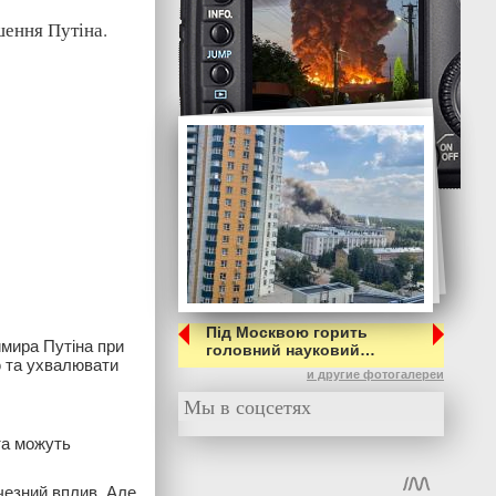
шення Путіна.
Під Москвою горить
мира Путіна при
головний науковий…
ю та ухвалювати
и другие фотогалереи
Мы в соцсетях
та можуть
чезний вплив. Але