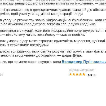
а посаді занадто довго, це погано впливає на мислення», — зазн
щі наголосив, що в демократичних країнах зазвичай діє обмежен
мінів, щоб уникнути надмірної концентрації влади.
в увагу на ризики так званої «інформаційної бульбашки», коли к
 з обмеженого кола джерел, зокрема спецслужб і радників.
инитися в ситуації, коли його інформаційне поле звужується, і 
 — він систему чи система його», — сказав політик.
аких умовах лідер може втрачати критичність мислення, що іноді
ень із серйозними наслідками.
алюються рішення, яких світ не розуміє і які можуть мати фаталь
талося із вторгненням до України», — додав Дуда.
ачив, що не може спрогнозувати, коли
Володимир Путін залиши
Оценка материала:
39
5.0
/
3