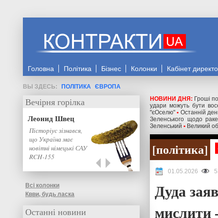
Головна
Політика
Бізнес
Колонки
Кабінет директ
ПОЛІТИКА
ЄВРОПА
НОВИНИ ДНЯ:
Гроші по
Вечірня горілка
удари можуть бути восе
"єОселю"
•
Останній день
Леонид Швец
Зеленського щодо ракет
Зеленський
•
Великий об
Посланці Трампа
мають бути
політика
активними, Україна
готова до
переговорів, -
01.05.2026
5
Зеленський
Дуда заяв
Всі колонки
Квви, будь ласка
мислити 
Останні новини