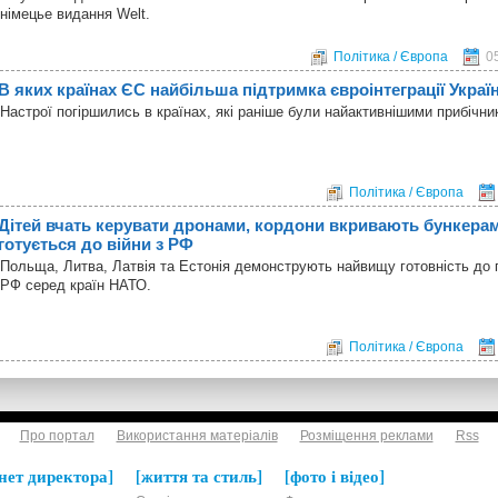
німецье видання Welt.
Політика / Європа
0
В яких країнах ЄС найбільша підтримка євроінтеграції Украї
Настрої погіршились в країнах, які раніше були найактивнішими прибічни
Політика / Європа
Дітей вчать керувати дронами, кордони вкривають бункера
готується до війни з РФ
Польща, Литва, Латвія та Естонія демонструють найвищу готовність до п
РФ серед країн НАТО.
Політика / Європа
Про портал
Використання матеріалів
Розміщення реклами
Rss
нет директора
життя та стиль
фото і відео