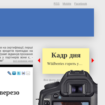
RSS
Mobile
Facebook
же на сертифікації, перші
их кредитів припадає на
Кадр дня
Трамп відкинув прохання
 у партнерів вони є, -
ми"
всі новини дня
Wildberries горить у…
Все фото дня
верезо