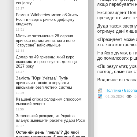
соціалку
якщо перебувати н
Експрезидент Поль
Ремонт Wildberries може обійтись
президентських тер
Росії в чверть річного дефіциту
бюджету
Дуда також зверну
отримує дані лише
Місячне затемнення 28 серпня
«Президент може оп
принесе великі зміни: кого воно
хто кого контролює
"струсоне" найсильніше
На його думку, в т
Долар по 49 гривень: який курс
до помилкових ріш
економісти прогнозують до кінця
«Як результат, ухв
2027 року
погляд, саме так с
Замість "Юри Унітаза" Путін
Водночас він зазн
призначив танкіста керувати
військами безпілотних систем
Політика / Європа
01.05.2026
5
Квашені огірки холодним способом:
смачний рецепт
Зеленський розкрив, як Україна
планує зменшити ракетні удари Росії
Останній день "пекла"? До якої
погоди готуватись 6 серпня й коли