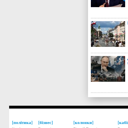
політика
бізнес
колонки
кабі