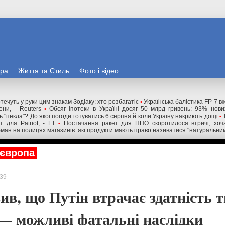
ора
Життя та Стиль
Фото і відео
течуть у руки цим знакам Зодіаку: хто розбагатіє
•
Українська балістика FP-7 в
ни, - Reuters
•
Обсяг іпотеки в Україні досяг 50 млрд гривень: 93% нов
 "пекла"? До якої погоди готуватись 6 серпня й коли Україну накриють дощі
•
 для Patriot, - FT
•
Постачання ракет для ППО скоротилося втричі, хоча
ман на полицях магазинів: які продукти мають право називатися "натуральни
європа
39
ив, що Путін втрачає здатність т
— можливі фатальні наслідки