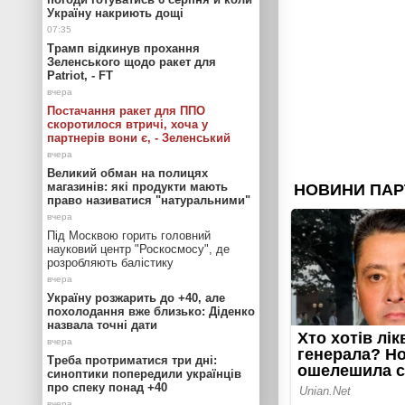
Україну накриють дощі
Трамп відкинув прохання
Зеленського щодо ракет для
Patriot, - FT
Постачання ракет для ППО
скоротилося втричі, хоча у
партнерів вони є, - Зеленський
Великий обман на полицях
магазинів: які продукти мають
право називатися "натуральними"
Під Москвою горить головний
науковий центр "Роскосмосу", де
розробляють балістику
Україну розжарить до +40, але
похолодання вже близько: Діденко
назвала точні дати
Треба протриматися три дні:
синоптики попередили українців
про спеку понад +40