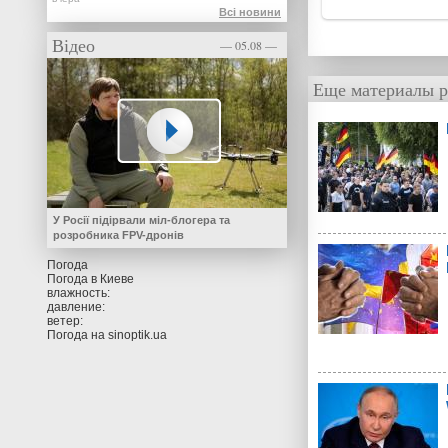
Всі новини
Відео
— 05.08 —
Еще материалы р
У Росії підірвали міл-блогера та
розробника FPV-дронів
Погода
Погода в
Киеве
влажность:
давление:
ветер:
Погода на
sinoptik.ua