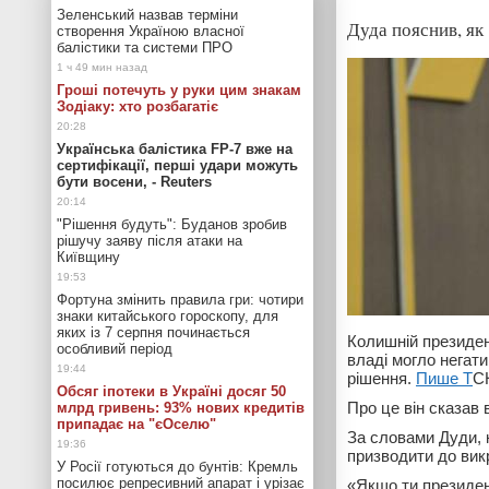
Зеленський назвав терміни
Дуда пояснив, як
створення Україною власної
балістики та системи ПРО
Гроші потечуть у руки цим знакам
Зодіаку: хто розбагатіє
Українська балістика FP-7 вже на
сертифікації, перші удари можуть
бути восени, - Reuters
"Рішення будуть": Буданов зробив
рішучу заяву після атаки на
Київщину
Фортуна змінить правила гри: чотири
знаки китайського гороскопу, для
яких із 7 серпня починається
Колишній президе
особливий період
владі могло негат
рішення.
Пише Т
С
Обсяг іпотеки в Україні досяг 50
Про це він сказав 
млрд гривень: 93% нових кредитів
припадає на "єОселю"
За словами Дуди, 
призводити до вик
У Росії готуються до бунтів: Кремль
посилює репресивний апарат і урізає
«Якщо ти президен