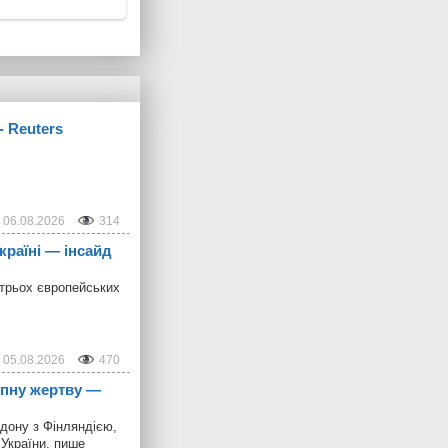
- Reuters
06.08.2026
314
країні — інсайд
 трьох європейських
05.08.2026
470
упну жертву —
рдону з Фінляндією,
 України, пише