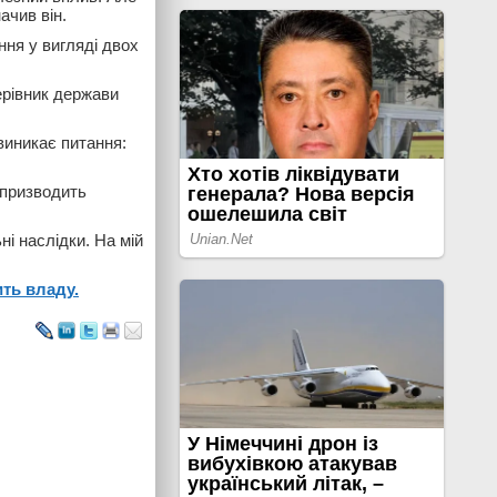
ачив він.
ня у вигляді двох
ерівник держави
виникає питання:
 призводить
ні наслідки. На мій
ть владу.