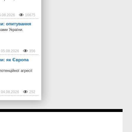
5.08.2026
16675
ни: опитування
ками України.
05.08.2026
356
ми: як Європа
отенційної агресії
04.08.2026
252