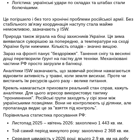
Логістика: українські удари по складах та штабах стали
болючішими.
Це погіршило і без того хронічні проблеми російської армії. Без
стабільного зв'язку координація наступу стала майже
неможливою, зазначають у ISW.
Природа також зіграла на боці захисників України. Ця зима
виявилася суворішою за попередню, а температури на сході
України були нижчими. Кількість опадів - значно вищою.
Зараз на фронті панує "бездоріжжя". Танення снігу та весняні
дощі перетворили ґрунт на пастку для техніки. Механізовані
частини РФ просто загрузли в багнюці.
Аналітики ISW зазначають, що зазвичай росіяни намагаються
відновити активність у травні, коли земля висихає. Проте чи
вистачить їм ресурсів цього разу - велике питання.
Кремль намагається приховати реальний стан справ, кажуть
аналітики. Для цього агресор використовує тактику
"проникнення". Російські групи заходять у сірі зони між
українськими позиціями. Вони не контролюють ці ділянки, але
пропаганда видає це за "взяття під контроль".
Порівняльна статистика просування РФ:
Листопад 2025 – квітень 2026: захоплено 1 443 кв. км.
Той самий період минулого року: захоплено 2 368 кв. км.
Середня швидкість у 2026 році: всього 2,9 кв. км на добу