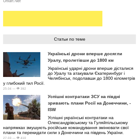
Статьи по теме
Українські дрони вперше досягли
Уралу, пролетівши до 1800 км
Українські ударні дрони вперше дісталися
до Уралу та атакували Єкатеринбург і
Челябінськ, подолавши до 1800 кілометрів
у глибокий тил Росії.
25.04 —
392
Успішні контратаки ЗСУ на півдні
зривають плани Росії на Донеччини, -
ISW
Успішні українські контратаки на
Олександрівському та Гуляйпільському
напрямках змушують російське командування змінювати свої
плани та перекидати сили з Донеччини на південь України.
27.03 —
410