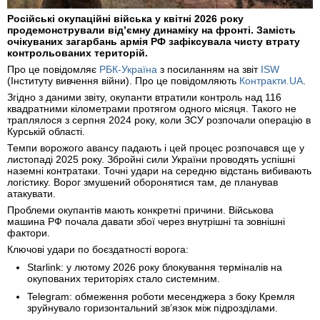
Російські окупаційні війська у квітні 2026 року
продемонстрували від’ємну динаміку на фронті. Замість
очікуваних загарбань армія РФ зафіксувала чисту втрату
контрольованих територій.
Про це повідомляє
РБК-Україна
з посиланням на звіт
ISW
(Інституту вивчення війни). Про це повідомляють
Контракти.UA
.
Згідно з даними звіту, окупанти втратили контроль над 116
квадратними кілометрами протягом одного місяця. Такого не
траплялося з серпня 2024 року, коли ЗСУ розпочали операцію в
Курській області.
Темпи ворожого авансу падають і цей процес розпочався ще у
листопаді 2025 року. Збройні сили України проводять успішні
наземні контратаки. Точні удари на середню відстань вибивають
логістику. Ворог змушений оборонятися там, де планував
атакувати.
Проблеми окупантів мають конкретні причини. Військова
машина РФ почала давати збої через внутрішні та зовнішні
фактори.
Ключові удари по боєздатності ворога:
Starlink: у лютому 2026 року блокування терміналів на
окупованих територіях стало системним.
Telegram: обмеження роботи месенджера з боку Кремля
зруйнувало горизонтальний зв’язок між підрозділами.