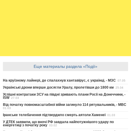
Еще материалы раздела «Події»
На круїзному лайнері, де спалахнув хантавірус, є українці, - МЗС
07.05
Українські дрони вперше досягли Уралу, пролетівши до 1800 км
25.04
Успішні контратаки ЗСУ на півдні зривають плани Росії на Донеччини, -
ISW
27.03
Від початку повномасштабної війни загинуло 114 рятувальників, - МВС
01.03
Іранське телебачення підтвердило смерть аятоли Хаменеї
01.03
У ДТЕК заявили, що вночі РФ завдала найпотужнішого удару по
енергетиці з початку року
03.02