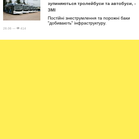
зупиняються тролейбуси та автобуси, -
ЗМІ
Постійні знеструмлення та порожні баки
"добивають" інфраструктуру.
28.06 —
414