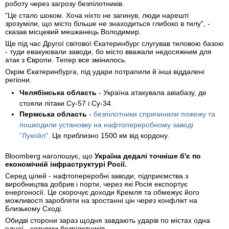
роботу через загрозу безпілотників.
"Це стало шоком. Хоча ніхто не загинув, люди нарешті
зрозуміли, що місто більше не знаходиться глибоко в тилу", -
сказав місцевий мешканець Володимир.
Ще під час Другої світової Єкатеринбург слугував тиловою базою
- туди евакуювали заводи, бо місто вважали недосяжним для
атак з Європи. Тепер все змінилось.
Окрім Єкатеринбурга, під удари потрапили й інші віддалені
регіони.
Челябінська область
- Україна атакувала авіабазу, де
стояли літаки Су-57 і Су-34.
Пермська область
-
безпілотники спричинили пожежу та
пошкодили установку на нафтопереробному заводі
"Лукойл".
Це приблизно 1500 км від кордону.
Bloomberg наголошує, що
Україна дедалі точніше б'є по
економічній інфраструктурі Росії.
Серед цілей - нафтопереробні заводи, підприємства з
виробництва добрив і порти, через які Росія експортує
енергоносії. Це скорочує доходи Кремля та обмежує його
можливості заробляти на зростанні цін через конфлікт на
Близькому Сході.
Обидві сторони зараз щодня завдають ударів по містах одна
одної - сотнями безпілотників.