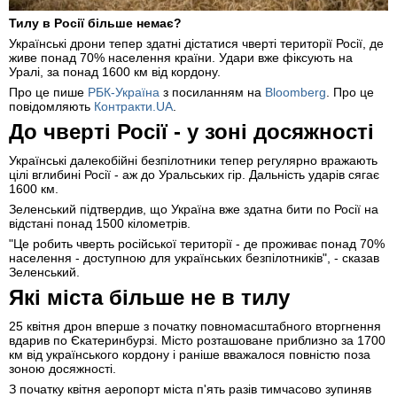
Тилу в Росії більше немає?
Українські дрони тепер здатні дістатися чверті території Росії, де
живе понад 70% населення країни. Удари вже фіксують на
Уралі, за понад 1600 км від кордону.
Про це пише
РБК-Україна
з посиланням на
Bloomberg
. Про це
повідомляють
Контракти.UA
.
До чверті Росії - у зоні досяжності
Українські далекобійні безпілотники тепер регулярно вражають
цілі вглибині Росії - аж до Уральських гір. Дальність ударів сягає
1600 км.
Зеленський підтвердив, що Україна вже здатна бити по Росії на
відстані понад 1500 кілометрів.
"Це робить чверть російської території - де проживає понад 70%
населення - доступною для українських безпілотників", - сказав
Зеленський.
Які міста більше не в тилу
25 квітня дрон вперше з початку повномасштабного вторгнення
вдарив по Єкатеринбурзі. Місто розташоване приблизно за 1700
км від українського кордону і раніше вважалося повністю поза
зоною досяжності.
З початку квітня аеропорт міста п'ять разів тимчасово зупиняв