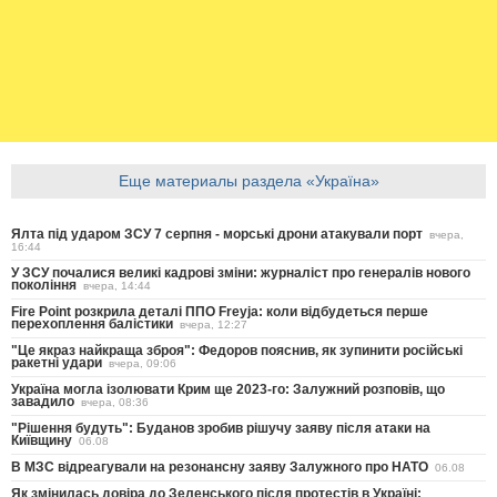
Еще материалы раздела «Україна»
Ялта під ударом ЗСУ 7 серпня - морські дрони атакували порт
вчера,
16:44
У ЗСУ почалися великі кадрові зміни: журналіст про генералів нового
покоління
вчера, 14:44
Fire Point розкрила деталі ППО Freyja: коли відбудеться перше
перехоплення балістики
вчера, 12:27
"Це якраз найкраща зброя": Федоров пояснив, як зупинити російські
ракетні удари
вчера, 09:06
Україна могла ізолювати Крим ще 2023-го: Залужний розповів, що
завадило
вчера, 08:36
"Рішення будуть": Буданов зробив рішучу заяву після атаки на
Київщину
06.08
В МЗС відреагували на резонансну заяву Залужного про НАТО
06.08
Як змінилась довіра до Зеленського після протестів в Україні: