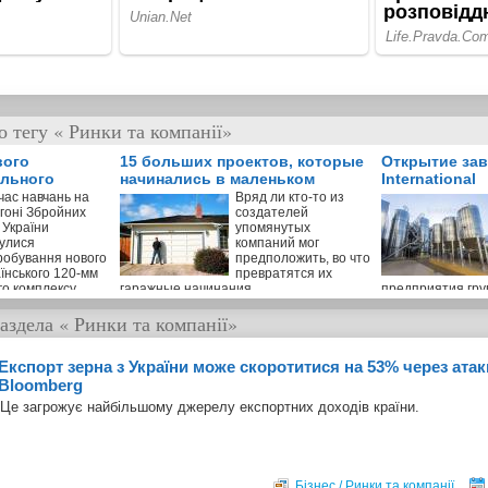
 тегу « Ринки та компанії»
вого
15 больших проектов, которые
Открытие зав
ільного
начинались в маленьком
International
лексу
гараже
час навчань на
Вряд ли кто-то из
ігоні Збройних
создателей
 України
упомянутых
булися
компаний мог
робування нового
предположить, во что
їнського 120-мм
превратятся их
го комплексу
гаражные начинания
предприятия гр
був присутній
Inkerman Internat
аздела
« Ринки та компанії»
льної безпеки і
сандр Турчинов.
Експорт зерна з України може скоротитися на 53% через атак
Bloomberg
Це загрожує найбільшому джерелу експортних доходів країни.
Бізнес / Ринки та компанії