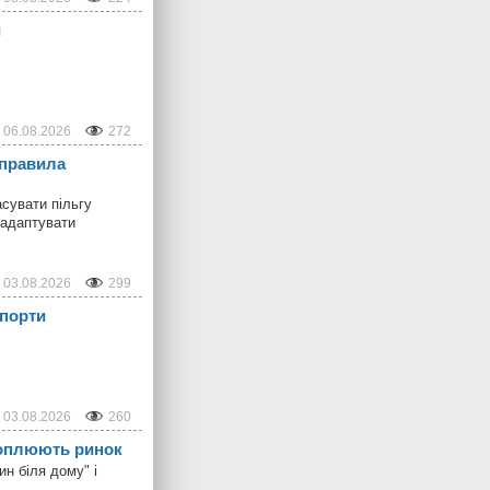
и
06.08.2026
272
 правила
сувати пільгу
 адаптувати
03.08.2026
299
 порти
03.08.2026
260
ахоплюють ринок
н біля дому" і