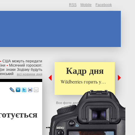
RSS
Mobile
Facebook
•
США можуть передати
аїни
•
Місячний гороскоп:
Кадр дня
Три знаки Зодіаку будуть
ленський
всі новини дня
Wildberries горить у…
Все фото дня
готується