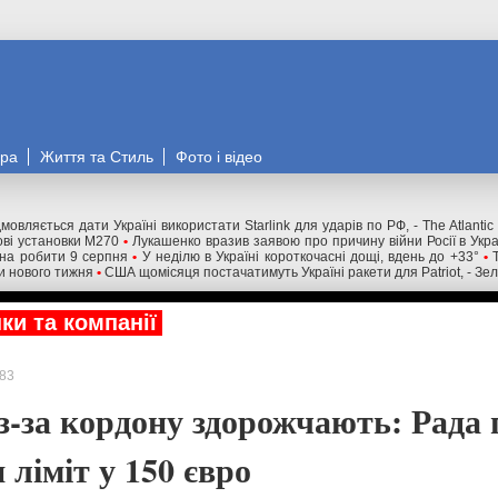
ора
Життя та Стиль
Фото і відео
мовляється дати Україні використати Starlink для ударів по РФ, - The Atlantic
ові установки M270
•
Лукашенко вразив заявою про причину війни Росії в Укр
жна робити 9 серпня
•
У неділю в Україні короткочасні дощі, вдень до +33°
•
и нового тижня
•
США щомісяця постачатимуть Україні ракети для Patriot, - Зе
ки та компанії
83
з-за кордону здорожчають: Рада 
 ліміт у 150 євро