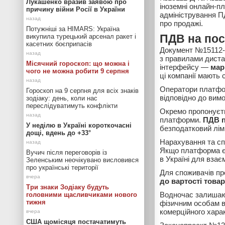
Лукашенко вразив заявою про
іноземні онлайн-п
причину війни Росії в України
адміністрування П
про продажі.
Потужніші за HIMARS: Україна
викупила турецький арсенал ракет і
ПДВ на пос
касетних боєприпасів
Документ №15112-Д
з правилами диста
Місячний гороскоп: що можна і
інтерфейсу —
мар
чого не можна робити 9 серпня
ці компанії мають
Оператори платфор
Гороскоп на 9 серпня для всіх знаків
відповідно до вимо
зодіаку: день, коли нас
переслідуватимуть конфлікти
Окремо пропонуєть
платформи.
ПДВ п
У неділю в Україні короткочасні
безподатковий лімі
дощі, вдень до +33°
Нарахування та сп
Якщо платформа є
Вучич після переговорів із
в Україні для взає
Зеленським неочікувано висловився
про українські території
Для споживачів пр
до вартості това
Три знаки Зодіаку будуть
Водночас залишают
головними щасливчиками нового
тижня
фізичним особам в
комерційного хара
США щомісяця постачатимуть