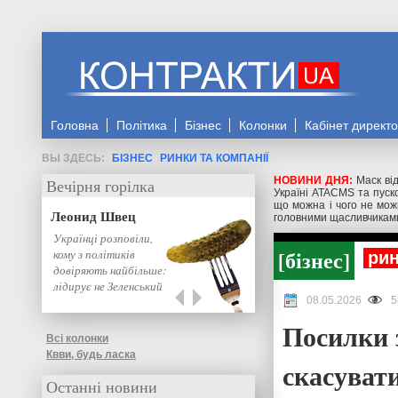
Головна
Політика
Бізнес
Колонки
Кабінет директ
БІЗНЕС
РИНКИ ТА КОМПАНІЇ
НОВИНИ ДНЯ:
Маск від
Вечірня горілка
Україні ATACMS та пуск
що можна і чого не мо
Леонид Швец
головними щасливчикам
Українці розповіли,
бізнес
кому з політиків
рин
довіряють найбільше:
лідирує не Зеленський
08.05.2026
5
Посилки 
Всі колонки
Квви, будь ласка
скасувати
Останні новини