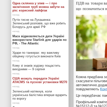
ПДВ на товари ва
Одна склянка у злив — і про
засмічення труб можна забути на
що позначиться н
рік: корисний лайфгак
Путін тисне на Лукашенка:
Зеленський розповів, що вже робить
Білорусь для армії РФ
Маск відмовляється дати Україні
використати Starlink для ударів по
РФ, - The Atlantic
Удари по танкерах: яку важливу
обіцянку готується виконати Київ
Кому зі знаків зодіаку пощастить
вихідними — 9 серпня
Кожна придбана з
США можуть передати Україні
скасувати пільгов
ATACMS та пускові установки M270
автоматично додав
повідомляють
Кон
Зеленський натякнув, коли
українська балістика вперше вдарить
Це передбачає пак
по ворогу
Профільний коміте
№15112-Д та №1236