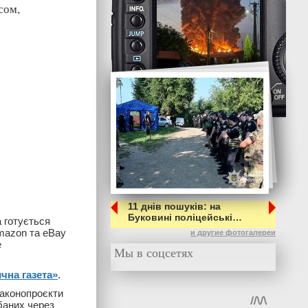
сом,
11 днів пошуків: на
Буковині поліцейські…
 готується
mazon та eBay
и другие фотогалереи
е
Мы в соцсетях
чна газета»
.
законопроєкти
баних через