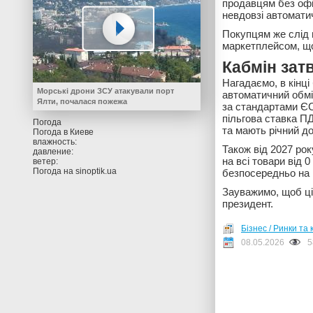
продавцям без офіц
невдовзі автомати
Покупцям же слід 
маркетплейсом, що
Кабмін зат
Нагадаємо, в кінц
Морські дрони ЗСУ атакували порт
автоматичний обмі
Ялти, почалася пожежа
за стандартами ЄС.
пільгова ставка П
Погода
та мають річний д
Погода в
Киеве
влажность:
Також від 2027 ро
давление:
на всі товари від 
ветер:
Погода на
sinoptik.ua
безпосередньо на
Зауважимо, щоб ці
президент.
Бізнес / Ринки та 
08.05.2026
5