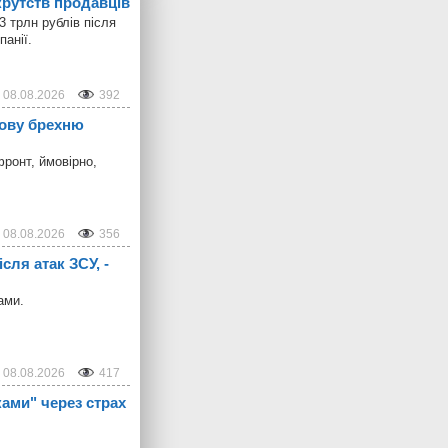
крутств продавців
 трлн рублів після
панії.
08.08.2026
392
нову брехню
ронт, ймовірно,
08.08.2026
356
сля атак ЗСУ, -
ами.
08.08.2026
417
ами" через страх