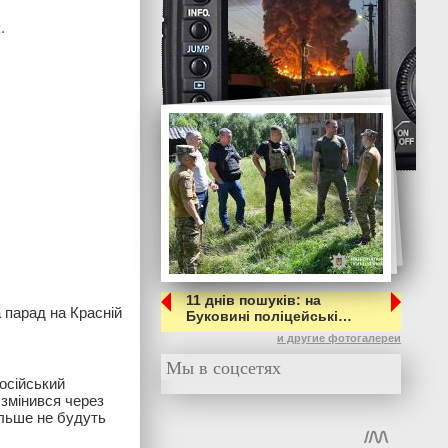
.
11 днів пошуків: на
 парад на Красній
Буковині поліцейські…
и другие фотогалереи
Мы в соцсетях
осійський
 змінився через
ільше не будуть