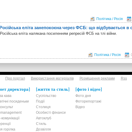
Політика / Росія
Російська еліта занепокоєна через ФСБ: що відбувається в 
Російська еліта налякана посиленням репресій ФСБ на тлі війни.
Політика / Росія
Про портал
Використання матеріалів
Розміщення реклами
Rss
нет директора
життя та стиль
фото і відео
ва кава
Суспільство
Фото дня
егічні посиденьки
Події
Фоторепортажі
онсульт
Столиця
Відео
t-management
Особисті фінанси
-комунікації
Автоклуб
ренції
Стиль
я горілка
Дозвілля