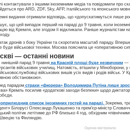
лі контактували з іншими іноземними медіа та повідомили про ск
йдеться про ARD, ZDF, Sky, AFP, італійського та японського мовн
земні видання отримали відповідь, що «допускатимуться лише ро
шує, що цей випадок перший на параді до 9 травня, коли іноземн
цію від Кремля, але згодом її відкликали. Раніше журналістам н
ходу.
атак дронів з боку України та скоротила масштаб параду. Вперше
не буде військової техніки. Москва пояснила це «оперативною си
скві — останні новини
 нинішній парад 9 травня
на Красній площі буде незвичним
— 
курсантів військових училищ. Натомість, втішили у Міноборони, у 
йськовослужбовці військових вишів усіх видів і родів військ. У 
ивною обстановкою».
ред парадом
страхи «фюрера» Володимира Путіна лише зро
єва» Кремль посилив «додаткові заходи безпеки» щодо диктатор
обєди.
оприлюднив список іноземних гостей на параді.
Зокрема, тр
дент» Білорусі Олександр Лукашенко та прем’єр-міністр Словачч
ький політик летітиме до РФ близько 4 год. обхідним «північни
 Швецію та Фінляндію.
Оценка материала: