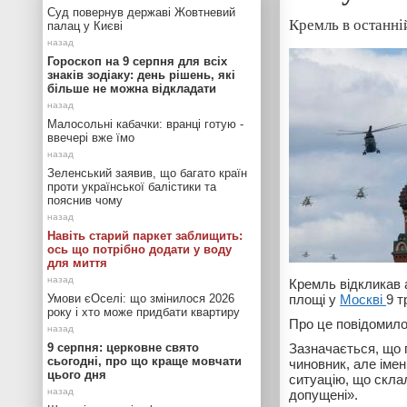
Суд повернув державі Жовтневий
Кремль в останні
палац у Києві
Гороскоп на 9 серпня для всіх
знаків зодіаку: день рішень, які
більше не можна відкладати
Малосольні кабачки: вранці готую -
ввечері вже їмо
Зеленський заявив, що багато країн
проти української балістики та
пояснив чому
Навіть старий паркет заблищить:
ось що потрібно додати у воду
для миття
Кремль відкликав а
Умови єОселі: що змінилося 2026
площі у
Москві
9 т
року і хто може придбати квартиру
Про це повідомил
9 серпня: церковне свято
Зазначається, що 
сьогодні, про що краще мовчати
чиновник, але імен
цього дня
ситуацію, що склал
допущені».