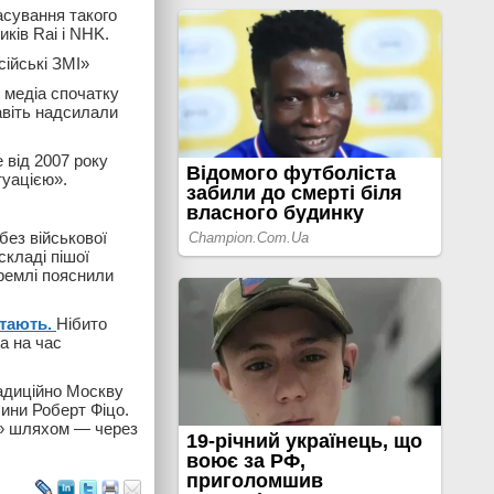
асування такого
иків Rai і NHK.
сійські ЗМІ»
і медіа спочатку
авіть надсилали
 від 2007 року
туацією».
без військової
складі пішої
Кремлі пояснили
стають.
Нібито
а на час
адиційно Москву
ини Роберт Фіцо.
м» шляхом — через