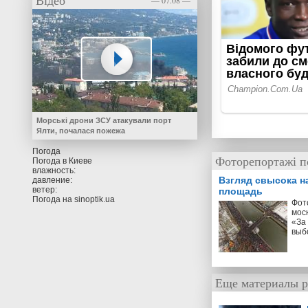
Відео
— 07.08 —
Морські дрони ЗСУ атакували порт
Ялти, почалася пожежа
Погода
Фоторепортажі по
Погода в
Киеве
влажность:
Взгляд свысока н
давление:
ветер:
площадь
Погода на
sinoptik.ua
Фот
мос
«За
выб
Еще материалы р