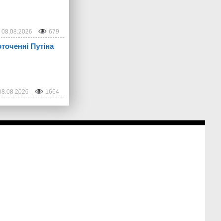
08.08.2026
679
оточенні Путіна
08.08.2026
1664