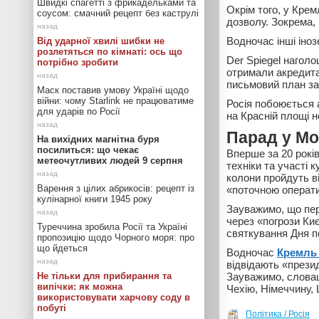
Швидкі спагетті з фрикадельками та
Окрім того, у Крем
соусом: смачний рецепт без каструлі
дозволу. Зокрема, 
Водночас інші іно
Від ударної хвилі шибки не
розлетяться по кімнаті: ось що
Der Spiegel наголо
потрібно зробити
отримали акредита
письмовий план за
Маск поставив умову Україні щодо
війни: чому Starlink не працюватиме
Росія побоюється 
для ударів по Росії
на Красній площі 
Парад у Мо
На вихідних магнітна буря
посилиться: що чекає
Вперше за 20 років
метеочутливих людей 9 серпня
техніки та участі 
колони пройдуть ві
Варення з цілих абрикосів: рецепт із
«поточною операт
кулінарної книги 1945 року
Зауважимо, що пе
через «погрози Ки
Туреччина зробила Росії та Україні
святкування Дня п
пропозицію щодо Чорного моря: про
що йдеться
Водночас
Кремль 
відвідають «прези
Не тільки для прибирання та
Зауважимо, словац
випічки: як можна
Чехію, Німеччину,
використовувати харчову соду в
побуті
Політика / Росія