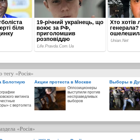
 тегу «Росія»
а Болотную
Акции протеста в Москве
Выборы в Ду
Оппозиционеры
ографии
выступили против
ковского митинга
несправедливых
 честные
выборов
оры» с вертолета
аздела
«Росія»