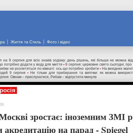
ора
Життя та Стиль
Фото і відео
п на 9 серпня для всіх знаків зодіаку: день рішень, які більше не можна ві
що потрібно додати у воду для миття
•
9 серпня: церковне свято сьогодні, пр
шибки не розлетяться по кімнаті: ось що потрібно зробити
•
На вихідних магні
юдей 9 серпня
•
Не тільки для прибирання та випічки: як можна використ
ерпня: Овнам – прислухатися, Рибам – відпустити минуле
росія
36
 Москві зростає: іноземним ЗМІ 
 акредитацію на парад - Spiegel