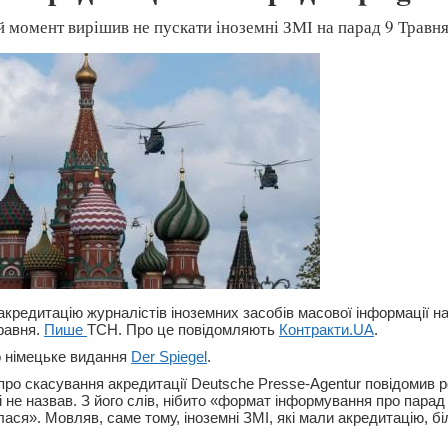
й момент вирішив не пускати іноземні ЗМІ на парад 9 Травня
кредитацію журналістів іноземних засобів масової інформації на
равня.
Пише
ТСН. Про це повідомляють
Контракти.UA
.
о німецьке видання
Der Spiegel
.
про скасування акредитації Deutsche Presse-Agentur повідомив р
і не назвав. З його слів, нібито «формат інформування про парад
ася». Мовляв, саме тому, іноземні ЗМІ, які мали акредитацію, б