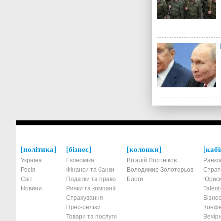
політика
бізнес
колонки
кабі
Україна
Економіка
Віталій Портніков
Ранко
Росія
Фінанси та банки
Володимир Золоторьов
Страт
Світ
Податки та право
Блоги
Юриск
Новини
Ринки та компанії
Talen
Страхування
Бізнес
Прес-релізи
Конфе
Товари та послуги
Вечірн