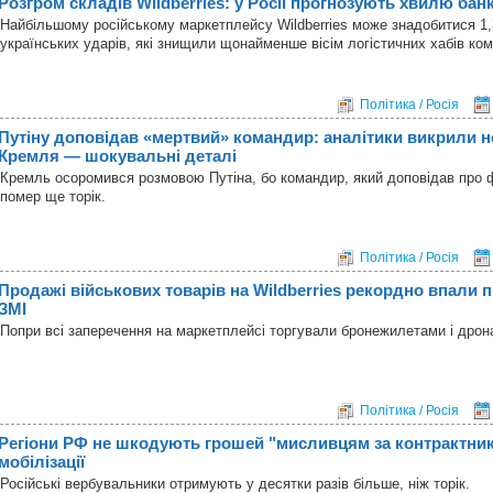
Розгром складів Wildberries: у Росії прогнозують хвилю бан
Найбільшому російському маркетплейсу Wildberries може знадобитися 1,3
українських ударів, які знищили щонайменше вісім логістичних хабів ком
Політика / Росія
Путіну доповідав «мертвий» командир: аналітики викрили 
Кремля — шокувальні деталі
Кремль осоромився розмовою Путіна, бо командир, який доповідав про ф
помер ще торік.
Політика / Росія
Продажі військових товарів на Wildberries рекордно впали пі
ЗМІ
Попри всі заперечення на маркетплейсі торгували бронежилетами і дрон
Політика / Росія
Регіони РФ не шкодують грошей "мисливцям за контрактник
мобілізації
Російські вербувальники отримують у десятки разів більше, ніж торік.