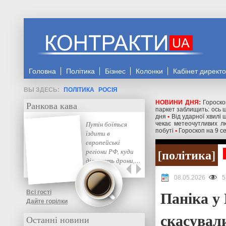
Головна
Політика
Бізнес
Колонки
Кабінет директ
ПОЛІТИКА
РОСІЯ
НОВИНИ ДНЯ:
Гороско
Ранкова кава
паркет заблищить: ось 
дня
•
Від ударної хвилі 
Путін боїться
чекає метеочутливих л
побуті
•
Гороскоп на 9 с
їздити в
європейські
політика
регіони РФ, куди
дістають дрони,…
08.05.2026
5
Паніка у
Всі гості
Дайте горілки
скасували
Останні новини