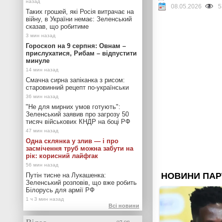
08.05.2026
5
Таких грошей, які Росія витрачає на
війну, в України немає: Зеленський
сказав, що робитиме
Гороскоп на 9 серпня: Овнам –
прислухатися, Рибам – відпустити
минуле
Смачна сирна запіканка з рисом:
старовинний рецепт по-українськи
"Не для мирних умов готують":
Зеленський заявив про загрозу 50
тисяч військових КНДР на боці РФ
Одна склянка у злив — і про
засмічення труб можна забути на
рік: корисний лайфгак
Путін тисне на Лукашенка:
Зеленський розповів, що вже робить
Білорусь для армії РФ
Всі новини