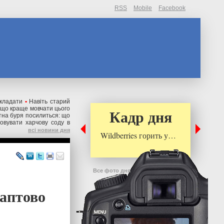
RSS
Mobile
Facebook
дкладати
•
Навіть старий
о що краще мовчати цього
Кадр дня
тна буря посилиться: що
овувати харчову соду в
всі новини дня
Wildberries горить у…
Все фото дня
раптово