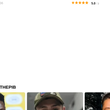
36
5.0
/
2