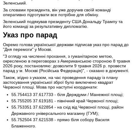
Зеленський.
За словами президента, він уже доручив своїй команді
оперативно підготувати все потрібне для обміну.
Зеленський подякував президенту США Дональду Трампу та
його команді за результативну дипломатію.
Указ про парад
Окремо голова української держави підписав указ про парад до
"Дня перемоги" у Москві.
"З огляду на численні прохання, з гуманітарною метою,
окресленою в переговорах з Американською стороною 8 травня
2026 року, постановляю: дозволити 9 травня 2026 р. провести
парад у м. Москві (Російська Федерація)", - сказано в документі.
Також, згідно з указом, на час проведення параду із плану
застосування української зброї було виключено квадрат
Червоної площі. Мова про наступні координати:
55.754413 37.617733 - біля Держдуми / Манежної площі;
55.755205 37.619181 - північний край Червоної площі;
55.753351 37.622854 - на схід від Червоної площі, район
Державного універсального магазину (ГУМ);
55.752504 37.621538 - прямо біля собору Василя
Блаженного.