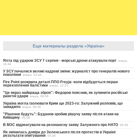
Еще материалы раздела «Україна»
Ялта під ударом ЗСУ 7 серпня - морські дрони атакували порт
вчера,
16:44
У ЗСУ почалися великі кадрові зміни: журналіст про генералів нового
покоління
вчера, 14:44
Fire Point розкрила деталі ППО Freyja: коли відбудеться перше
перехоплення балістики
вчера, 12:27
"Це якраз найкраща зброя": Федоров пояснив, як зупинити російські
ракетні удари
вчера, 09:06
Україна могла ізолювати Крим ще 2023-го: Залужний розповів, що
завадило
вчера, 08:36
"Рішення будуть": Буданов зробив рішучу заяву після атаки на
Київщину
06.08
В МЗС відреагували на резонансну заяву Залужного про НАТО
06.08
Як змінилась довіра до Зеленського після протестів в Україні:
результати опитування
05.08