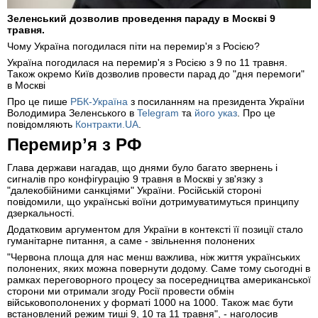
Зеленський дозволив проведення параду в Москві 9
травня.
Чому Україна погодилася піти на перемир'я з Росією?
Україна погодилася на перемир'я з Росією з 9 по 11 травня.
Також окремо Київ дозволив провести парад до "дня перемоги"
в Москві
Про це пише
РБК-Україна
з посиланням на президента України
Володимира Зеленського в
Telegram
та
його указ
. Про це
повідомляють
Контракти.UA
.
Перемирʼя з РФ
Глава держави нагадав, що днями було багато звернень і
сигналів про конфігурацію 9 травня в Москві у зв'язку з
"далекобійними санкціями" України. Російській стороні
повідомили, що українські воїни дотримуватимуться принципу
дзеркальності.
Додатковим аргументом для України в контексті її позиції стало
гуманітарне питання, а саме - звільнення полонених
"Червона площа для нас менш важлива, ніж життя українських
полонених, яких можна повернути додому. Саме тому сьогодні в
рамках переговорного процесу за посередництва американської
сторони ми отримали згоду Росії провести обмін
військовополонених у форматі 1000 на 1000. Також має бути
встановлений режим тиші 9, 10 та 11 травня", - наголосив